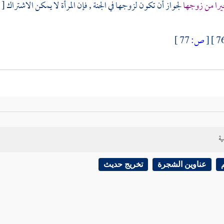
را من زوجها
لجواز أن تكون لزوجها في الجنة , فإن المرأة لا يمكن الاشتراك
[
ص
[
ص:
77 ]
ية
عناوين الشجرة
تخريج حديث