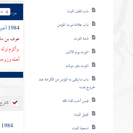
باب تلقين الميت
جزء
4
باب علامة موت المؤمن
1984 أخبرنا
عوف بن م
شدة الموت
وأكرم نزله 
الموت يوم الاثنين
أهله وزوجا 
الموت بغير مولده
باب ما يلقى به المؤمن من الكرامة عند
خروج نفسه
فيمن أحب لقاء الله
الشرح
تقبيل الميت
[
1984
تسجية الميت