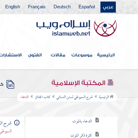
كتاب تقصير الصلاة في السفر
عربي
Español
Deutsch
Français
English
كتاب الكسوف
كتاب الاستسقاء
كتاب صلاة الخوف
الرئيسية
موسوعات
مقالات
الفتوى
الاستشارات
كتاب صلاة العيدين
كتاب قيام الليل وتطوع النهار
المكتبة الإسلامية
كتب
كتاب الجنائز
الرئيسية
شرح السيوطي لسنن النسائي
كتاب الجنائز
الدعاء
باب تمني الموت
الدعاء بالموت
شرح الس
السيوطي 
كثرة ذكر الموت