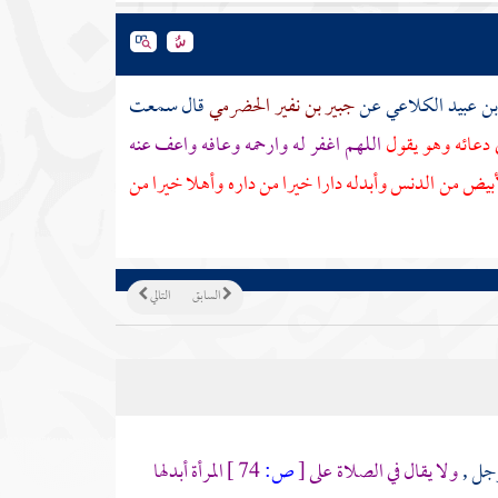
ن عبيد الكلاعي
عن
جبير بن نفير الحضرمي
قال سمعت
دعائه وهو يقول
اللهم اغفر له وارحمه وعافه واعف عنه
لأبيض من الدنس وأبدله دارا خيرا من داره وأهلا خيرا من
السابق
التالي
رجل ,
ولا يقال في الصلاة على
[
ص:
74 ]
المرأة أبدلها