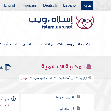
عربي
Español
Deutsch
Français
English
الطبقة الخامسة
الطبقة السادسة
الطبقة السابعة
الطبقة التاسعة
الرئيسية
موسوعات
مقالات
الفتوى
الاستشارات
الطبقة العاشرة
الطبقة الحادية عشرة
المكتبة الإسلامية
كتب
الطبقة الثانية عشرة
الرئيسية
سير أعلام النبلاء
الطبقة الثانية عشرة
الجرمي
بشر بن الحارث
الهيثم بن خارجة
سير أعلا
الذهبي -
أبو خالد الفراء