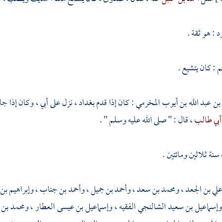
ود
: هو ثقة .
: كان يتشيع .
 بن عبد الله بن أيوب المخرمي
: كان إذا قدم
بغداد
، نزل على أبي ، وكان إذا ج
أبي طالب
، قال : " صلى الله عليه وسلم " .
نة ثلاثين ومائتين .
لي بن الجعد
،
ومحمد بن سعد
،
وأحمد بن جميل
،
وأحمد بن جناب
،
وإبراهيم بن
إسماعيل بن سعيد الشالنجي الفقيه
،
وإسماعيل بن عيسى العطار
،
ومحمد بن 