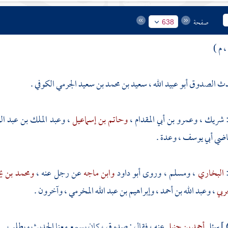
صفحة
638
 م )
دث الصدوق أبو عبيد الله ، سعيد بن محمد بن سعيد الجرمي الكوفي .
شريك
،
وعمرو بن أبي المقدام
،
وحاتم بن إسماعيل
،
وعبد الملك بن عبد ال
اضي أبي يوسف
، وعدة .
:
البخاري
،
ومسلم
، وروى
أبو داود
وابن ماجه
عن رجل عنه ،
ومحمد بن ي
حربي
،
وعبد الله بن أحمد
،
وإبراهيم بن عبد الله المخرمي
، وآخرون .
سئل
أحمد بن حنبل
عنه ، فقال : صدوق ، كان يسمع معنا الحديث ويطلب .