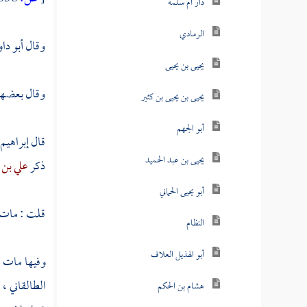
دار أم سلمة
الرمادي
وقال
أبو دا
يحيى بن يحيى
وقال بعضهم 
يحيى بن يحيى بن كثير
أبو الجهم
قال
إبراهيم
يحيى بن عبد الحميد
ذكر
علي بن 
أبو يحيى الحماني
قلت : مات س
النظام
أبو الهذيل العلاف
وفيها مات
ع
الطالقاني
،
و
هشام بن الحكم