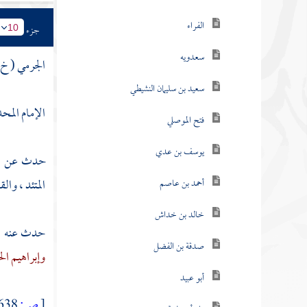
الفراء
جزء
10
سعدويه
الجرمي ( خ ،
سعيد بن سليمان النشيطي
الإمام المح
فتح الموصلي
يوسف بن عدي
حدث عن :
المتئد
،
والق
أحمد بن عاصم
خالد بن خداش
حدث عنه 
صدقة بن الفضل
وإبراهيم ال
أبو عبيد
[
ص:
638 ]