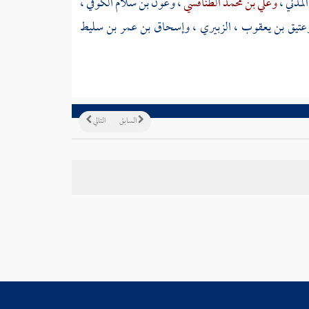
المدني
،
وعلي بن محمد الطنافسي
،
وعون بن سلام الكوفي
،
عتيق بن يعقوب
،
الزبيري
،
وإسحاق بن عمر بن سليط
السابق
التالي