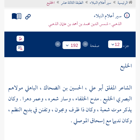
الرئيسية
سير أعلام النبلاء
الطبقة الثالثة عشر
الخليع
تراجم الأعلام
سير أعلام النبلاء
الذهبي - شمس الدين محمد بن أحمد بن عثمان الذهبي
جزء
صفحة
12
192
الخليع
الشاعر المفلق أبو علي ، الحسين بن الضحاك ، الباهلي مولاهم
البصري الخليع . مدح الخلفاء ، وسار شعره ، وعمر دهرا . وكان
يذكر موت
شعبة
، وكان ذا ظرف ومجون ، وتفنن في بديع النظم ،
وكان نديما مع
إسحاق الموصلي
.