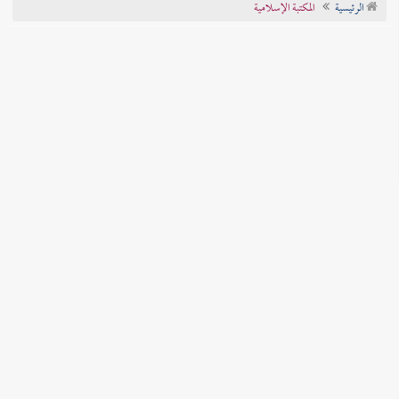
الرئيسية
المكتبة الإسلامية
تراجم الأعلام