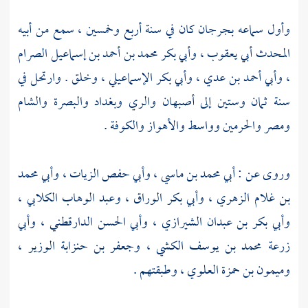
وأول سماعه
بجرجان
كان في سنة أربع وخمسين ، سمع من أبيه
المحدث
أبي يعقوب
،
وأبي بكر محمد بن أحمد بن إسماعيل الصرام
،
وأبي أحمد بن عدي
،
وأبي بكر الإسماعيلي
، وخلق . وارتحل في
سنة ثمان وستين إلى
أصبهان
والري
وبغداد
والبصرة
والشام
ومصر
والحرمين
وواسط
والأهواز
والكوفة
.
وروى عن :
أبي محمد بن ماسي
،
وأبي حفص الزيات
،
وأبي محمد
بن غلام الزهري
،
وأبي بكر الوراق
،
وعبد الوهاب الكلابي
،
وأبي بكر بن عبدان الشيرازي
،
وأبي الحسن الدارقطني
،
وأبي
زرعة محمد بن يوسف الكشي
،
وجعفر بن حنزابة الوزير
،
وميمون بن حمزة العلوي
، وطبقتهم .