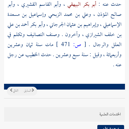
حدث عنه :
أبو بكر البيهقي
،
وأبو القاسم القشيري
،
وأبو
صالح المؤذن
،
وعلي بن محمد الزبحي
وإسماعيل بن مسعدة
الإسماعيلي
،
وإبراهيم بن عثمان الجرجاني
،
وأبو بكر أحمد بن علي
بن خلف الشيرازي
، وآخرون . وصنف التصانيف وتكلم في
العلل والرجال .
[
ص:
471 ]
مات سنة ثمان وعشرين
وأربعمائة ، وقيل : سنة سبع وعشرين . حدث
الخطيب
عن رجل
عنه .
السابق
التالي
الخدمات العلمية
ترجمة علم