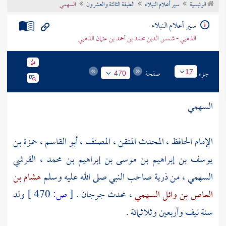
الرئيسية
سير أعلام النبلاء
الطبقة الثالثة والعشرون
السهمي
تراجم الأعلام
سير أعلام النبلاء
الذهبي - شمس الدين محمد بن أحمد بن عثمان الذهبي
جزء
صفحة
17
470
السهمي
الإمام الحافظ ، المحدث المتقن ، المصنف ،
أبو القاسم ، حمزة بن
يوسف بن إبراهيم بن موسى بن إبراهيم بن محمد ، القرشي
السهمي
، من ذرية صاحب النبي صلى الله عليه وسلم
هشام بن
العاص بن وائل السهمي
، محدث
جرجان
.
[
ص:
470 ]
ولد
سنة نيف وأربعين وثلاثمائة .