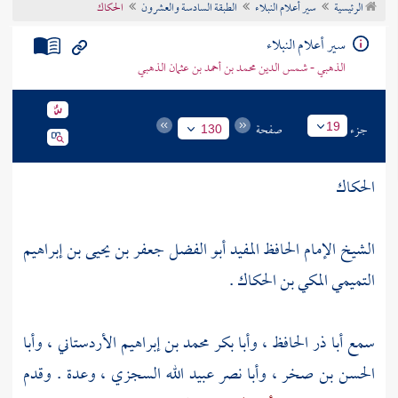
الرئيسية
سير أعلام النبلاء
الطبقة السادسة والعشرون
الحكاك
تراجم الأعلام
سير أعلام النبلاء
الذهبي - شمس الدين محمد بن أحمد بن عثمان الذهبي
جزء
صفحة
19
130
الحكاك
الشيخ الإمام الحافظ المفيد أبو الفضل جعفر بن يحيى بن إبراهيم
التميمي المكي بن الحكاك .
سمع
أبا ذر الحافظ
،
وأبا بكر محمد بن إبراهيم الأردستاني
،
وأبا
الحسن بن صخر
،
وأبا نصر عبيد الله السجزي
، وعدة . وقدم