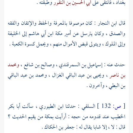
بغداد
، فانتقى على
أبي الحسين بن النقور
وطبقته .
قال
ابن النجار
: كان موصوفا بالمعرفة والحفظ والإتقان والفقه
والصدق ، وكان يترسل عن أمير
مكة
ابن أبي هاشم
إلى الخليفة
وإلى الملوك ، ويتولى قبض الأموال منهم ، ويحمل كسوة الكعبة .
حدث عنه :
إسماعيل بن السمرقندي
،
وصالح بن شافع
،
ومحمد
بن ناصر
،
ويحيى بن عبد الباقي الغزال
،
ومحمد بن عبد الباقي
بن البطي
، وآخرون .
[
ص:
132 ]
السلفي
: حدثنا
ابن الطيوري
، سألت
أبا بكر
الخطيب
عند قدومه من حجه : أرأيت
بمكة
من يقيم الحديث ؟
قال : لا ، إلا شابا يقال له :
جعفر بن الحكاك
.