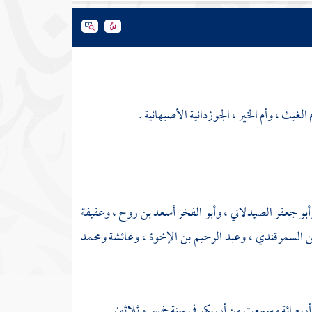
لغيث ، وأم الخير ، الجوزدانية الأصبهانية .
أبو جعفر الصيدلاني
،
وأبو الفخر أسعد بن روح
،
وعفيفة
ن السمرقندي
،
وعبد الرحيم بن الإخوة
،
وعائشة ومحمد
أربعمائة وسمعت من
أبي بكر
في سنة خمس وثلاثين .