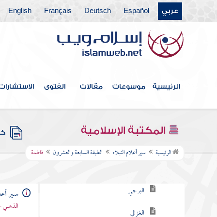
عربي
Español
Deutsch
Français
English
الطبقة الحادية والعشرون
الطبقة الثانية والعشرون
الطبقة الثالثة والعشرون
الطبقة الرابعة والعشرون
الرئيسية
موسوعات
مقالات
الفتوى
الاستشارات
الطبقة الخامسة والعشرون
الطبقة السادسة والعشرون
المكتبة الإسلامية
كتب
الطبقة السابعة والعشرون
الرئيسية
سير أعلام النبلاء
الطبقة السابعة والعشرون
فاطمة
الرواسي
البرجي
سير أعلا
الذهبي -
الغزالي