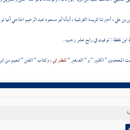
ن بن علي
، أخبرتنا
كريمة القرشية
، أنبأنا
أبو مسعود عبد الرحيم الحاجي
أنها تو
 ابن نقطة
: توفيت في رابع عشر رجب .
المعجمين " الكبير " و " الصغير "
للطبراني
، وكتاب " الفتن "
لنعيم من ابن
ية