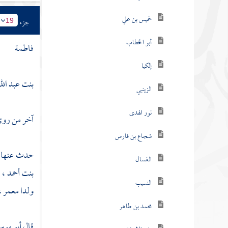
خميس بن علي
جزء
19
أبو الخطاب
فاطمة
إلكيا
بنت عبد الله
الزينبي
نور الهدى
آخر من روى 
شجاع بن فارس
حدث عنها 
الغسال
بنت أحمد
،
النسيب
ولدا معمر
،
محمد بن طاهر
قال
أبو موس