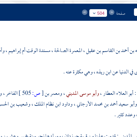
صفحة
504
 بن أحمد بن القاسم بن عقيل ، المعمرة الصالحة ، مسندة الوقت أم إبراهيم ، وأم ا
في الدنيا عن
ابن ريذه
، وهي مكثرة عنه .
:
أبو العلاء العطار
،
وأبو موسى المديني
،
ومعمر بن
[
ص:
505 ]
الفاخر
،
و
وأبو سعيد أحمد بن محمد الأرجاني
،
وداود ابن نظام الملك
،
وشعيب بن الحس
 وعدد كثير .
ى المديني
: قدمت علينا من
قرية جوزدان
، ومولدها نحو سنة خمس وعشرين و