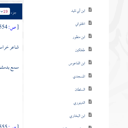
ابن أبي تليد
جزء
19
الحلواني
[
ص:
554 ]
ابن منظور
شاعر
خراس
طغتكين
ابن الفاعوس
سمع
بدمش
المسجدي
السلطان
الدينوري
ابن البخاري
[
ص:
555 ]