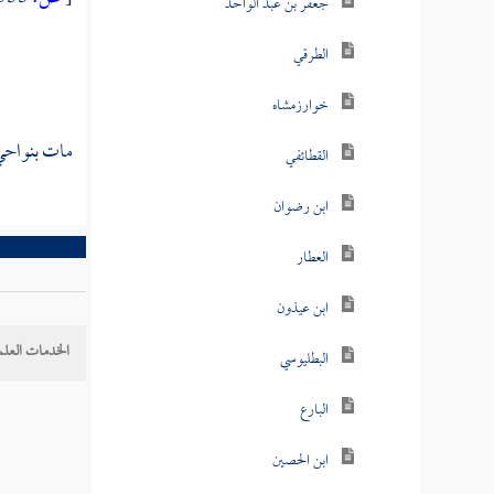
جعفر بن عبد الواحد
الطرقي
خوارزمشاه
مات بنواح
القطائفي
ابن رضوان
العطار
ابن عيذون
الخدمات العلم
البطليوسي
البارع
ابن الحصين