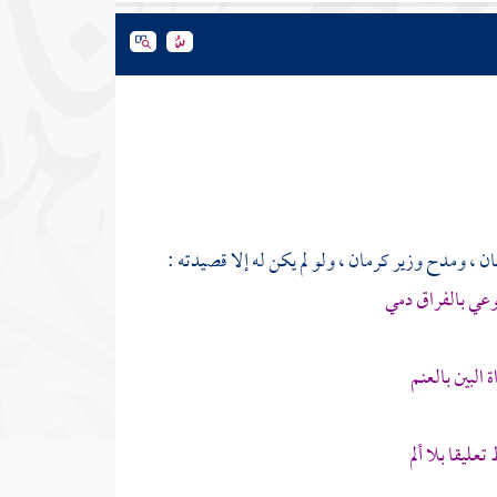
ان
، ومدح وزير
كرمان
، ولو لم يكن له إلا قصيدته :
عي بالفراق دمي
البين بالعنم
ليقا بلا ألم