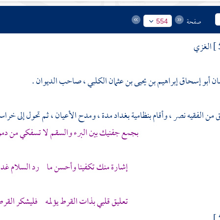
صفحة
554
الغزي
ان
أبو إسحاق إبراهيم بن يحيى بن عثمان الكلبي ، صاحب الديوان .
ق
من
الفقيه نصر
، وأقام بنظامية
بغداد
مدة ، ومدح الأعيان ، ثم تحول إلى
خراس
بجمع جفنيك بين البرء والسقم لا تسفكي من دمو
إشارة منك تكفينا وأحسن ما رد السلام غداة 
تعليق قلبي بذات القرط يؤلمه فليشكر القرط تع