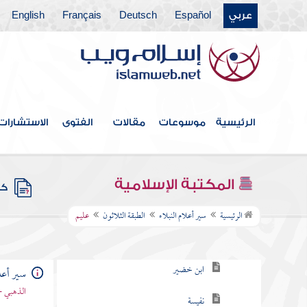
عربي
Español
Deutsch
Français
English
الطبقة الرابعة والعشرون
الطبقة الخامسة والعشرون
الطبقة السادسة والعشرون
الطبقة السابعة والعشرون
الرئيسية
موسوعات
مقالات
الفتوى
الاستشارات
الطبقة الثامنة والعشرون
الطبقة التاسعة والعشرون
المكتبة الإسلامية
كتب
الطبقة الثلاثون
الرئيسية
سير أعلام النبلاء
الطبقة الثلاثون
عليم
ابن الفاخر
ابن خضير
سير أعلا
الذهبي -
نفيسة