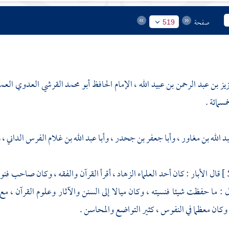
صفحة
519
زيز بن عبد الرحمن بن عبيد الله ، الإمام الحافظ أبو محمد القرشي العدوي الع
سمائة .
بد الله بن مغاور
،
وأبا جعفر بن جحدر
،
وأبا عبد الله بن غلام الفرس الداني
،
و
قال
الأبار
: كان أحد العلماء الزهاد ، أقرأ القرآن والفقه ، وكان صاحب فنو
 : ما حفظت شيئا فنسيته ، وكان ميالا إلى السنن والآثار وعلوم القرآن ، م
وكان معظما في النفوس ، كثير التواضع والمحاسن .