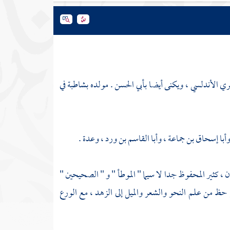
مري الأندلسي ، ويكنى أيضا بأبي الحسن . مولده
بشاطبة
في
أبا إسحاق بن جماعة
،
وأبا القاسم بن ورد
، وعدة .
ن ، كثير المحفوظ جدا لا سيما " الموطأ " و " الصحيحين "
ع حظ من علم النحو والشعر والميل إلى الزهد ، مع الورع