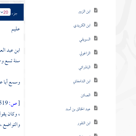
ابن الزبير
جزء
20
ابن الكريدي
عليم
السويقي
ابن عبد الع
الزاغولي
سنة تسع وخم
الباذرائي
وسمع
أبا ع
ابن الدامغاني
الصائن
[
ص:
519 ]
عبد الخالق بن أسد
، وكان يقول
ابن النقور
والتواضع ، 