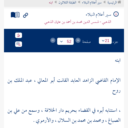
الرئيسية
سير أعلام النبلاء
الطبقة الثلاثون
ابنه
تراجم الأعلام
سير أعلام النبلاء
الذهبي - شمس الدين محمد بن أحمد بن عثمان الذهبي
جزء
صفحة
21
52
ابنه
الإمام القاضي الزاهد العابد القانت أبو المعالي ، عبد الملك بن
روح
، استنابه أبوه في القضاء بحريم دار الخلافة ، وسمع من
علي بن
الصباغ
،
ومحمد بن محمد بن السلال
،
والأرموي
.