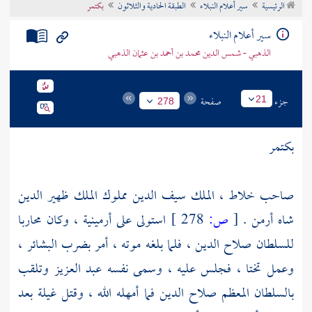
الرئيسية
سير أعلام النبلاء
الطبقة الحادية والثلاثون
بكتمر
تراجم الأعلام
سير أعلام النبلاء
الذهبي - شمس الدين محمد بن أحمد بن عثمان الذهبي
جزء
صفحة
21
278
بكتمر
صاحب
خلاط
، الملك سيف الدين مملوك الملك ظهير الدين
شاه أرمن .
[
ص:
278 ]
استولى على
أرمينية
، وكان محاربا
للسلطان صلاح الدين
، فلما بلغه موته ، أمر بضرب البشائر ،
وعمل تختا ، فجلس عليه ، وسمى نفسه
عبد العزيز
وتلقب
بالسلطان المعظم
صلاح الدين
فما أمهله الله ، وقتل غيلة بعد