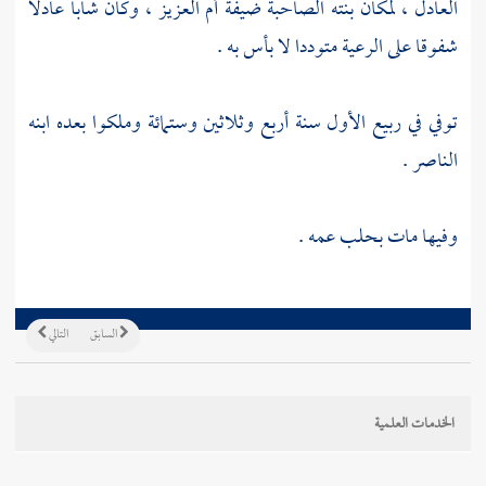
العادل
، لمكان بنته الصاحبة ضيفة
أم العزيز
، وكان شابا عادلا
شفوقا على الرعية متوددا لا بأس به .
توفي في ربيع الأول سنة أربع وثلاثين وستمائة وملكوا بعده ابنه
الناصر
.
وفيها مات
بحلب
عمه .
السابق
التالي
الخدمات العلمية