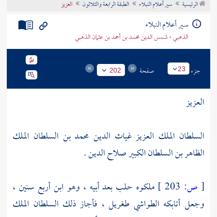
الرئيسية
سير أعلام النبلاء
الطبقة الرابعة والثلاثون
العزيز
تراجم الأعلام
سير أعلام النبلاء
الذهبي - شمس الدين محمد بن أحمد بن عثمان الذهبي
جزء
صفحة
23
202
العزيز
السلطان الملك العزيز غياث الدين محمد بن السلطان الملك
الظاهر بن السلطان الكبير صلاح الدين .
[
ص:
203 ]
ملكوه
حلب
بعد أبيه ، وهو ابن أربع سنين ،
وجعل أتابكه الطواشي
طغريل
، فأجاز ذلك السلطان
الملك