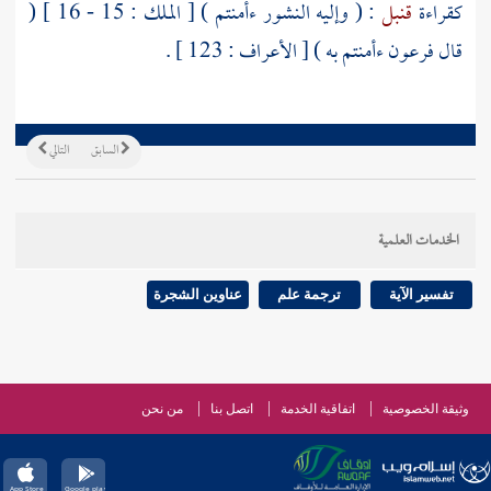
كقراءة
قنبل
: ( وإليه النشور ءأمنتم ) [ الملك : 15 - 16 ] (
قال فرعون ءأمنتم به ) [ الأعراف : 123 ] .
السابق
التالي
الخدمات العلمية
تفسير الآية
ترجمة علم
عناوين الشجرة
وثيقة الخصوصية
اتفاقية الخدمة
اتصل بنا
من نحن