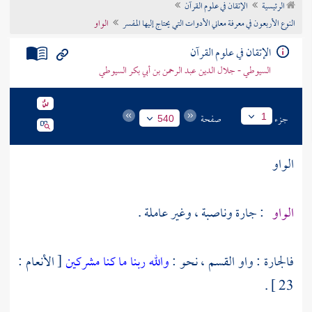
الرئيسية
الإتقان في علوم القرآن
تراجم الأعلام
النوع الأربعون في معرفة معاني الأدوات التي يحتاج إليها المفسر
الواو
الإتقان في علوم القرآن
السيوطي - جلال الدين عبد الرحمن بن أبي بكر السيوطي
جزء
صفحة
1
540
الواو
الواو
: جارة وناصبة ، وغير عاملة .
فالجارة : واو القسم ، نحو :
والله ربنا ما كنا مشركين
[ الأنعام :
23 ] .