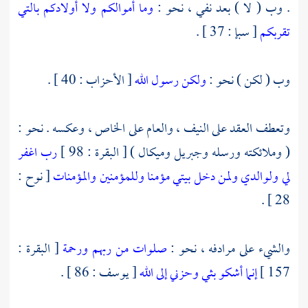
. وب ( لا ) بعد نفي ، نحو :
وما أموالكم ولا أولادكم بالتي
تقربكم
[ سبإ : 37 ] .
وب ( لكن ) نحو :
ولكن رسول الله
[ الأحزاب : 40 ] .
وتعطف العقد على النيف ، والعام على الخاص ، وعكسه . نحو :
( وملائكته ورسله
وجبريل
وميكال
) [ البقرة : 98 ]
رب اغفر
لي ولوالدي ولمن دخل بيتي مؤمنا وللمؤمنين والمؤمنات
[ نوح :
28 ] .
والشيء على مرادفه ، نحو :
صلوات من ربهم ورحمة
[ البقرة :
157 ]
إنما أشكو بثي وحزني إلى الله
[ يوسف : 86 ] .