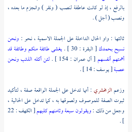
بالرفع ، إذ لو كانت عاطفة لنصب ( ونقر ) وانجزم ما بعده ،
ونصب ( أجل ) .
ثالثها : واو الحال الداخلة على الجملة الاسمية ، نحو :
ونحن
نسبح بحمدك
[ البقرة : 30 ] .
يغشى طائفة منكم وطائفة قد
أهمتهم أنفسهم
[ آل عمران : 154 ] .
لئن أكله الذئب ونحن
عصبة
[ يوسف : 14 ] .
وزعم
الزمخشري
: أنها تدخل على الجملة الواقعة صفة ، لتأكيد
ثبوت الصفة للموصوف ولصوقها به ، كما تدخل على الحالية ،
وجعل من ذلك :
ويقولون سبعة وثامنهم كلبهم
[ الكهف : 22
] .