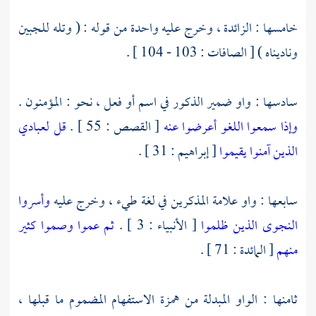
خامسها : الزائدة ، وخرج عليه واحدة من قوله : ( وتله للجبين
وناديناه ) [ الصافات : 103 - 104 ] .
سادسها : واو ضمير الذكور في اسم أو فعل ، نحو : المؤمنون .
وإذا سمعوا اللغو أعرضوا عنه
[ القصص : 55 ] .
قل لعبادي
الذين آمنوا يقيموا
[ إبراهيم : 31 ] .
سابعها : واو علامة المذكرين في لغة
طيء
، وخرج عليه
وأسروا
النجوى الذين ظلموا
[ الأنبياء : 3 ] .
ثم عموا وصموا كثير
منهم
[ المائدة : 71 ] .
ثامنها : الواو المبدلة من همزة الاستفهام المضموم ما قبلها ،