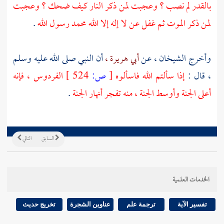
بالقدر لم نصب ؟ وعجبت لمن ذكر النار كيف ضحك ؟ وعجبت
لمن ذكر الموت ثم غفل عن لا إله إلا الله
محمد
رسول الله
.
وأخرج الشيخان ، عن
أبي هريرة ،
أن النبي صلى الله عليه وسلم
، قال :
إذا سألتم الله فاسألوه
[
ص:
524 ]
الفردوس ، فإنه
أعلى الجنة وأوسط الجنة ، منه تفجر أنهار الجنة
.
السابق
التالي
الخدمات العلمية
تفسير الآية
ترجمة علم
عناوين الشجرة
تخريج حديث