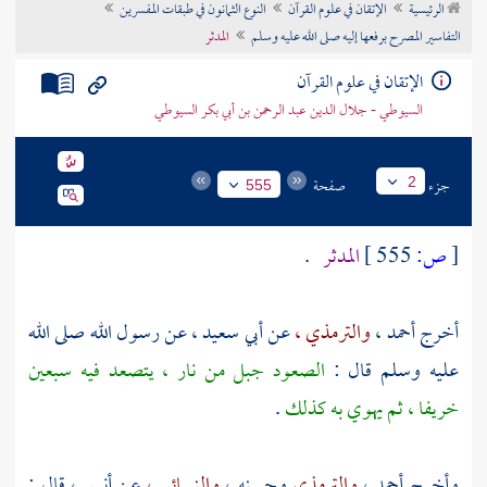
الرئيسية
الإتقان في علوم القرآن
النوع الثمانون في طبقات المفسرين
تراجم الأعلام
التفاسير المصرح برفعها إليه صلى الله عليه وسلم
المدثر
الإتقان في علوم القرآن
السيوطي - جلال الدين عبد الرحمن بن أبي بكر السيوطي
جزء
صفحة
2
555
[
ص:
555 ]
المدثر
.
أخرج
أحمد ،
والترمذي ،
عن
أبي سعيد ،
عن رسول الله صلى الله
عليه وسلم قال :
الصعود جبل من نار ، يتصعد فيه سبعين
خريفا ، ثم يهوي به كذلك
.
وأخرج
أحمد ،
والترمذي
وحسنه ،
والنسائي ،
عن
أنس ،
قال :