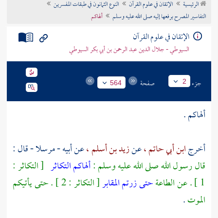
الرئيسية
الإتقان في علوم القرآن
النوع الثمانون في طبقات المفسرين
تراجم الأعلام
التفاسير المصرح برفعها إليه صلى الله عليه وسلم
ألهاكم
الإتقان في علوم القرآن
السيوطي - جلال الدين عبد الرحمن بن أبي بكر السيوطي
جزء
صفحة
2
564
ألهاكم .
أخرج
ابن أبي حاتم ،
عن
زيد بن أسلم ،
عن أبيه - مرسلا - قال :
قال رسول الله صلى الله عليه وسلم :
ألهاكم التكاثر
[ التكاثر :
1 ] . عن الطاعة
حتى زرتم المقابر
[ التكاثر : 2 ] . حتى يأتيكم
الموت
.