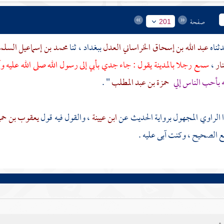
صفحة
201
عبد الله بن إسحاق الخراساني العدل
ببغداد
، ثنا
محمد بن إسماعيل السل
نار
،
سمع رجلا
بالمدينة
يقول : جاء جدي بأبي إلى رسول الله صلى الله عليه و
بأحب الناس إلي
حمزة بن عبد المطلب
" .
 الراوي المجهول برواية الحديث عن
ابن عيينة
، والقول فيه قول
يعقوب بن حم
مع الصحيح ، وكنت آبى عليه .