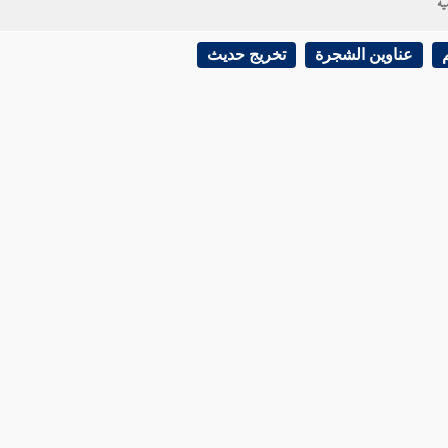
ية
عناوين الشجرة
تخريج حديث