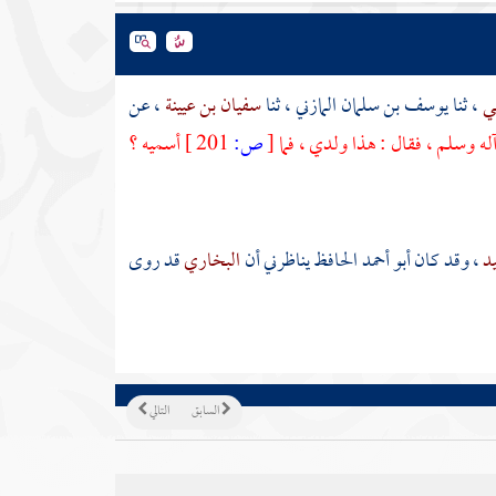
مي
، ثنا
يوسف بن سلمان المازني
، ثنا
سفيان بن عيينة
، عن
آله وسلم ، فقال : هذا ولدي ، فما
[
ص:
201 ]
أسميه ؟
يد
، وقد كان
أبو أحمد الحافظ
يناظرني أن
البخاري
قد روى
السابق
التالي