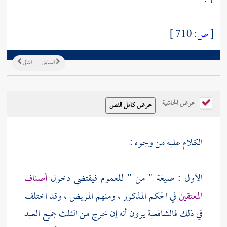
[
ص:
710 ]
السابق
التالي
عرض الحاشية
الكلام عليه من وجوه :
الأول : صيغة " من " للعموم فيقتضي دخول
أصناف
المعتقين
في الحكم المذكور ، ومنهم المريض ، وقد اختلف
في ذلك فالشافعية يرون أنه إن خرج من الثلث جميع العبد