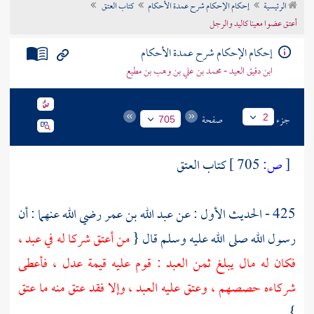
الرئيسية
إحكام الإحكام شرح عمدة الأحكام
كتاب العتق
تراجم الأعلام
أعتق عضوا معينا كاليد والرجل
إحكام الإحكام شرح عمدة الأحكام
ابن دقيق العيد - محمد بن علي بن وهب بن مطيع
جزء
صفحة
2
705
[
ص:
705 ]
كتاب العتق
425 - الحديث الأول : عن
عبد الله بن عمر
رضي الله عنهما : أن
رسول الله صلى الله عليه وسلم قال {
من أعتق شركا له في عبد ،
فكان له مال يبلغ ثمن العبد : قوم عليه قيمة عدل ، فأعطى
شركاءه حصصهم ، وعتق عليه العبد ، وإلا فقد عتق منه ما عتق
} .