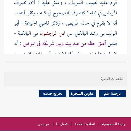
قوم عليه نصيب الشريك ، وعتق عليه ; لأن تصرف
المريض في ثلثه : كتصرف الصحيح في كله ، ونقل
أحمد
:
أنه لا يقوم في حال المريض ، وذكر قاضي الجماعة -
أبو
الوليد بن رشد
المالكي عن
ابن الماجشون
من المالكية -
فيمن
أعتق حظه من عبد بينه وبين شريكه في المرض
: أنه
لا يقوم عليه نصيب شريكه إلا من رأس ماله ، إن صح ،
وإن لم يصح : لم يقوم في الثلث على حال ، وعتق منه حظه
وحده ، والعموم كما ذكرنا يقتضي التقويم ، وتخصيصه بما
الخدمات العلمية
يحتمله
[
ص:
706 ]
الثلث : مأخوذ من الدليل الدال
على اختصاص
تصرف المريض بالتبرعات في الثلث
.
ترجمة علم
عناوين الشجرة
تخريج حديث
الثاني : العموم يدخل فيه المسلم والكافر ، وللمالكية
تصرف في ذلك فإن كان الشريكان ، والعبد كفارا : لم
وثيقة الخصوصية
اتفاقية الخدمة
اتصل بنا
من نحن