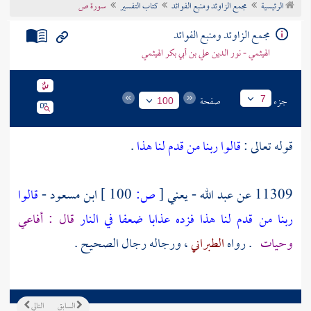
الرئيسية
مجمع الزاوئد ومنبع الفوائد
كتاب التفسير
سورة ص
تراجم الأعلام
مجمع الزاوئد ومنبع الفوائد
الهيثمي - نور الدين علي بن أبي بكر الهيثمي
جزء
صفحة
7
100
قوله تعالى :
قالوا ربنا من قدم لنا هذا
.
11309 عن
عبد الله - يعني
[
ص:
100 ]
ابن مسعود
-
قالوا
ربنا من قدم لنا هذا فزده عذابا ضعفا في النار
قال : أفاعي
وحيات
. رواه
الطبراني
، ورجاله رجال الصحيح .
السابق
التالي