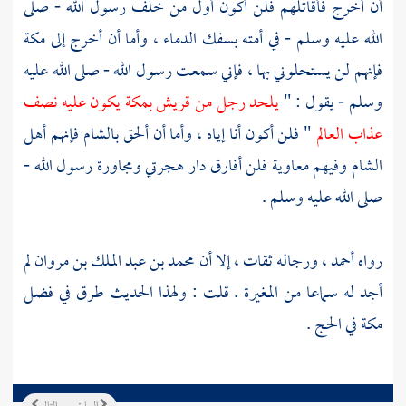
أن أخرج فأقاتلهم فلن أكون أول من خلف رسول الله - صلى
الله عليه وسلم - في أمته بسفك الدماء ، وأما أن أخرج إلى
مكة
فإنهم لن يستحلوني بها ، فإني سمعت رسول الله - صلى الله عليه
وسلم - يقول : "
يلحد رجل من
قريش
بمكة
يكون عليه نصف
عذاب العالم
" فلن أكون أنا إياه ، وأما أن ألحق
بالشام
فإنهم أهل
الشام
وفيهم معاوية فلن أفارق دار هجرتي ومجاورة رسول الله -
صلى الله عليه وسلم .
رواه
أحمد
، ورجاله ثقات ، إلا أن
محمد بن عبد الملك بن مروان
لم
أجد له سماعا من المغيرة . قلت : ولهذا الحديث طرق في فضل
مكة
في الحج .