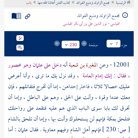
الرئيسية
مجمع الزاوئد ومنبع الفوائد
كتاب الفتن أعاذنا الله منها
باب
تراجم الأعلام
مجمع الزاوئد ومنبع الفوائد
الهيثمي - نور الدين علي بن أبي بكر الهيثمي
جزء
صفحة
7
230
12001 - وعن
المغيرة بن شعبة
أنه
دخل على
عثمان
وهو محصور
، فقال : إنك إمام العامة
، وقد نزل بك ما ترى ، وأنا أعرض
عليك خصالا ثلاثا ، فاختر إحداهن ، إما أن تخرج فتقاتلهم ، فإن
معك عددا وقوة ، وأنت على الحق ، وهم على الباطل ، وإما أن
تخرق لك بابا سوى الباب الذي هم عليه فتقعد على رواحلك
فتلحق
بمكة
فإنهم لن يستحلوك وأنت بها ، وإما أن تلحق
بالشام
[
ص:
230 ]
فإنهم أهل
الشام
وفيهم
معاوية
. فقال
عثمان
: أما