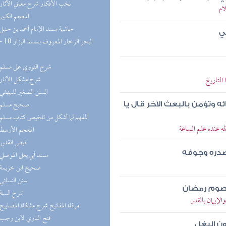
(8) نخب الأفكار شرح معاني الآثار
ام
(8) المعجم الكبير
(8) حاشية مسند الإمام أحمد بن حنبل
ي
(8) شرح النووي على مسلم
(8) شرح مشكل الآثار
التاريخ
(7) السنن الصغير للبيهقي
(7) صحيح مسلم
ئه وتؤمن بالبعث الآخر قال يا
(7) المفهم لما أشكل من تلخيص كتاب مسلم
ه عنده علم الساعة
(7) المعجم الأوسط
(6) فيض القدير
صدره وجوفه
(6) مسند أبي يعلى الموصلي
(6) صحيح ابن خزيمة
(6) سنن النسائي
وتصوم رمضان
(5) شرح السنة
لإيمان بالقدر
(5) مرقاة المفاتيح شرح مشكاة المصابيح
(5) فتح الباري لابن رجب
ون البغل