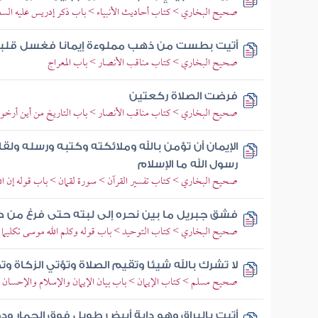
صحيح البخاري > كتاب أحاديث الأنبياء > باب ذكر إدريس عليه السل
أتيت بطست من ذهب مملوءة إيمانا فغسل قلب
صحيح البخاري > كتاب مناقب الأنصار > باب المعراج
فرضت الصلاة ركعتين
صحيح البخاري > كتاب مناقب الأنصار > باب التاريخ من أين أرخوا 
الإيمان أن تؤمن بالله وملائكته وكتبه ورسله ولقا
رسول الله ما الإسلام
صحيح البخاري > كتاب تفسير القرآن > سورة لقمان > باب قوله إن الل
فشق جبريل ما بين نحره إلى لبته حتى فرغ من 
صحيح البخاري > كتاب التوحيد > باب قوله وكلم الله موسى تكليما
لا تشرك بالله شيئا وتقيم الصلاة وتؤتي الزكاة 
صحيح مسلم > كتاب الإيمان > باب بيان الإيمان والإسلام والإحسان وا
أتيت بالبراق وهو دابة أبيض طويل فوق الحمار ود