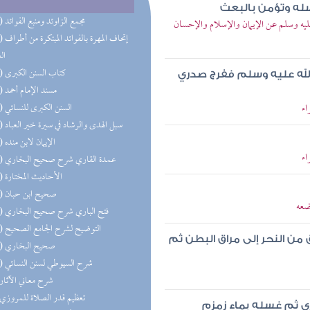
رسله وتؤمن بالبعث
(37) مجمع الزاوئد ومنبع الفوائد
يه وسلم عن الإيمان والإسلام والإحسان
(22) إتحاف 
ال
(19) كتاب السنن الكبرى
لله عليه وسلم ففرج صدري
(19) مسند الإمام أحمد
اء
(17) السنن الكبرى للنسائي
(16) سبل الهدى والرشاد في سيرة خير العباد
(16) الإيمان لابن منده
اء
(15) عمدة القاري شرح صحيح البخاري
(14) الأحاديث المختارة
(13) صحيح ابن حبان
ضعه
(13) فتح الباري شرح صحيح البخاري
(12) التوضيح لشرح الجامع الصحيح
 النحر إلى مراق البطن ثم
(10) صحيح البخاري
(10) شرح السيوطي لسنن النسائي
(9) شرح معاني الآثار
(9) تعظيم قدر الصلاة للمروزي
ي ثم غسله بماء زمزم