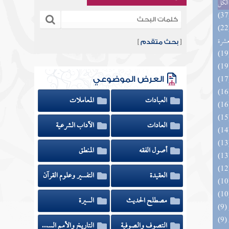
الكل
المهرة بالفوائد المبتكرة من أطراف
عشرة
[
بحث متقدم
]
العرض الموضوعي
العبادات
المعاملات
العادات
الآداب الشرعية
أصول الفقه
المنطق
العقيدة
التفسير وعلوم القرآن
مصطلح الحديث
السيرة
التصوف والصوفية
التاريخ والأمم السابقة