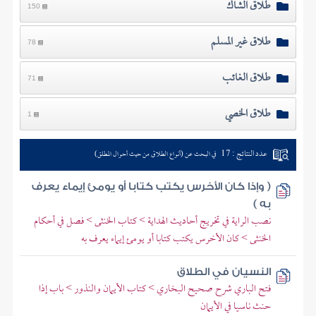
طلاق الشاك
150
طلاق غير المسلم
78
طلاق الغائب
71
طلاق الخصي
1
عدد النتائج : 17
في البحث عن (أنواع الطلاق من حيث أحوال المطلق)
( وإذا كان الأخرس يكتب كتابا أو يومئ إيماء يعرف
به )
نصب الراية في تخريج أحاديث الهداية > كتاب الخنثى > فصل في أحكام
الخنثى > كان الأخرس يكتب كتابا أو يومئ إيماء يعرف به
النسيان في الطلاق
فتح الباري شرح صحيح البخاري > كتاب الأيمان والنذور > باب إذا
حنث ناسيا في الأيمان