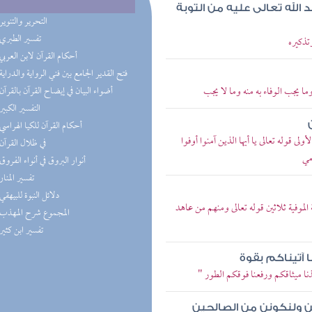
 الله تعالى عليه من التوبة
(4) التحرير والتنوير
(3) تفسير الطبري
تذكيره
(2) أحكام القرآن لابن العربي
(2) فتح القدير الجامع بين فني الرواية والدراية
ما يجب الوفاء به منه وما لا يجب
(1) أضواء البيان في إيضاح القرآن بالقرآن
(1) التفسير الكبير
(1) أحكام القرآن للكيا الهراسي
ولى قوله تعالى يا أيها الذين آمنوا أوفوا
(1) في ظلال القرآن
مي
(1) أنوار البروق في أنواء الفروق
(1) تفسير المنار
(1) دلائل النبوة للبيهقي
الموفية ثلاثين قوله تعالى ومنهم من عاهد
(1) المجموع شرح المهذب
(1) تفسير ابن كثير
 آتيناكم بقوة
ذنا ميثاقكم ورفعنا فوقكم الطور "
ن ولنكونن من الصالحين