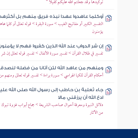
توكيدها وقد جعلتم الله عليكم كفيلا "
أوكلما عاهدوا عهدا نبذه فريق منهم بل أكثرهم
التفسير الكبير أو مفاتيح الغيب > سورة البقرة > قوله تعالى أو كلما عا
يؤمنون
إن شر الدواب عند الله الذين كفروا فهم لا يؤمنون
تفسير في ظلال القرآن > تفسير سورة الأنفال > تفسير قوله تعالى إن شر 
ومنهم من عاهد الله لئن آتانا من فضله لنصدق
أحكام القرآن للكيا الهراسي > سورة براءة > تفسير قوله تعالى ومنهم من
جاء ثعلبة بن حاطب إلى رسول الله صلى الله علي
ادع الله أن يرزقني مالا
دلائل النبوة ومعرفة أحوال صاحب الشريعة > جماع أبواب غزوة تبوك 
من الآثار