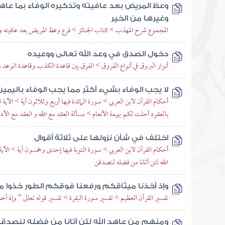
وعظ المريض بعد عافيته وتذكيره الوفاء بما عاهد
وغيرها من الخير
المجموع شرح المهذب > كتاب الجنائز > فرع وعظ المريض بعد عافيته و
دخول الصدق في وعد الله تعالى ووعيده
أنوار البروق في أنواع الفروق > الفرق بين قاعدة الكذب وقاعدة الوعد و
لا يجب الوفاء بشيء أكثر مما يجب الوفاء باليمين
أحكام القرآن لابن العربي > سورة المائدة فيها أربع وثلاثون آية > الآية الأ
بالعقود أحلت لكم بهيمة الأنعام > مسألة العقد مع الله و العقد مع الآد
اختلف في شأن نزولها على ثلاثة أقوال
أحكام القرآن لابن العربي > سورة التوبة فيها إحدى وخمسون آية > الآية 
الله لئن آتانا من فضله لنصدقن
وإذ أخذنا ميثاقكم ورفعنا فوقكم الطور خذوا ما
تفسير القرآن العظيم > تفسير سورة البقرة > تفسير قوله تعالى " وإذ أخ
ومنهم من عاهد الله لئن آتانا من فضله لنصدق