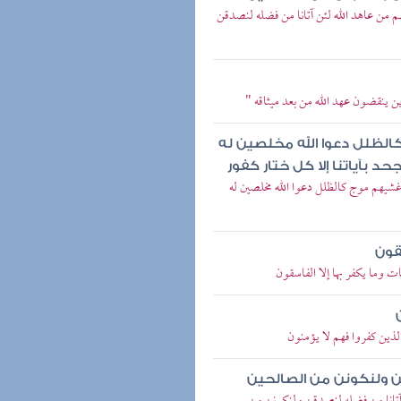
هم من عاهد الله لئن آتانا من فضله لنصدقن
ن ينقضون عهد الله من بعد ميثاقه "
كالظلل دعوا الله مخلصين له
د بآياتنا إلا كل ختار كفور
 غشيهم موج كالظلل دعوا الله مخلصين له
سقون
ات وما يكفر بها إلا الفاسقون
الذين كفروا فهم لا يؤمنون
ن ولنكونن من الصالحين