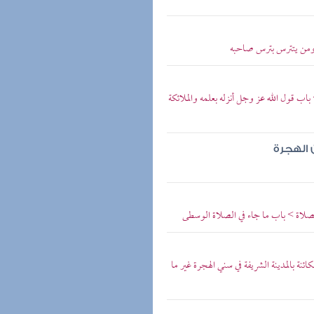
 ومن يتترس بترس صاحبه
ب قول الله عز وجل أنزله بعلمه والملائكة
 الهجرة
اة > باب ما جاء في الصلاة الوسطى
نة بالمدينة الشريفة في سني الهجرة غير ما