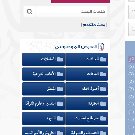
[
بحث متقدم
]
العرض الموضوعي
العبادات
المعاملات
الكل
العادات
الآداب الشرعية
أصول الفقه
المنطق
العقيدة
التفسير وعلوم القرآن
مصطلح الحديث
السيرة
التصوف والصوفية
التاريخ والأمم السابقة
(1) السراج الوهاج من كشف مطالب صحيح