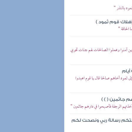
مود بالنذر "
هلاك قوم ثمود )
 الحاقة "
لذين آمنوا وعملوا الصالحات لهم جنات تجري
أيام
لى ثمود أخاهم صالحا قال يا قوم اعبدوا
 جاثمين ( ) )
أخذتهم الرجفة فأصبحوا في دارهم جاثمين "
لغتكم رسالة ربي ونصحت لكم