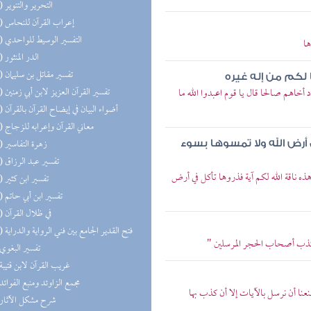
(20) التحرير والتنوير
(19) إعراب القرآن للنحاس
(19) التفسير الوسيط للواحدي
ها
(18) الدر المنثور
(18) تفسير مقاتل بن سليمان
 لكم من إله غيره
(18) تفسير القرآن العزيز لابن أبي زمنين
 أخاهم صالحا قال يا قوم اعبدوا الله ما
(17) أضواء البيان في إيضاح القرآن بالقرآن
(14) معاني القرآن وإعرابه للزجاج
(13) زهرة التفاسير
أرض الله ولا تمسوها بسوء
(13) تفسير عبد الرزاق
ذه ناقة الله لكم آية فذروها تأكل في أرض
(12) تفسير ابن كثير
(11) تفسير ابن أبي حاتم
(10) في ظلال القرآن
(10) فتح القدير الجامع بين فني الرواية والدراية
د كذب أصحاب الحجر المرسلين "
(7) تفسير البغوي
(7) غريب القرآن لابن قتيبة
(6) مجمع الزاوئد ومنبع الفوائد
نعنا أن نرسل بالآيات إلا أن كذب بها
(5) شرح مشكل الآثار