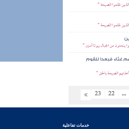
الذين ظلموا الصيحة "
الذين ظلموا الصيحة "
ين
 ينحتون من الجبال بيوتا آمنين "
م غثاء فبعدا للقوم
فأخذتهم الصيحة بالحق "
23
22
...
خدمات تفاعلية