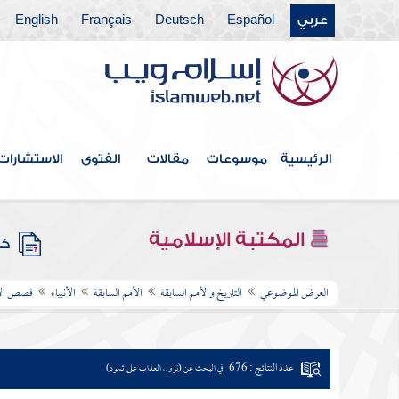
عربي
Español
Deutsch
Français
English
الرئيسية
موسوعات
مقالات
الفتوى
الاستشارات
المكتبة الإسلامية
كتب
العرض الموضوعي
التاريخ والأمم السابقة
الأمم السابقة
الأنبياء
قصص الأن
عدد النتائج : 676
في البحث عن (نزول العذاب على ثمود)