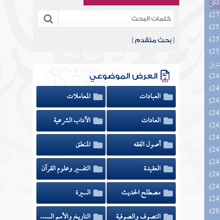
الكل
[
بحث متقدم
]
يل لفوائد كتاب التفصيل الجامع
تنزيل
العرض الموضوعي
العبادات
المعاملات
العادات
الآداب الشرعية
أصول الفقه
المنطق
العقيدة
التفسير وعلوم القرآن
مصطلح الحديث
السيرة
التصوف والصوفية
التاريخ والأمم السابقة