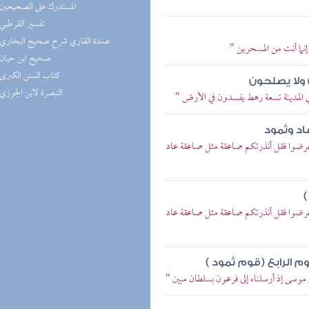
(5) المستدرك على الصحيحين
(5) تفسير القرطبي
(4) عمدة القاري شرح صحيح البخاري
 إنما أنت من المسحرين "
(4) صحيح ابن حبان
(3) كتاب السنن الكبرى
ولا يصلحون
(3) التبصرة لابن الجوزي
في المدينة تسعة رهط يفسدون في الأرض "
اد وثمود
أعرضوا فقل أنذرتكم صاعقة مثل صاعقة عاد
)
أعرضوا فقل أنذرتكم صاعقة مثل صاعقة عاد
م الرابع (قوم ثمود )
 موسى إذ أرسلناه إلى فرعون بسلطان مبين "