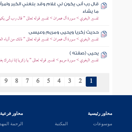
قال رب أنى يكون لي غلام وقد بلغني الكبر وامرأ
ما يشاء
تفسير البغوي > سورة آل عمران > تفسير قوله تعالى " قال رب أنى يكون 
حديث زكريا ويحيى ومريم وعيسى
تفسير البغوي > سورة آل عمران > تفسير قوله تعالى " ذلك من أنباء ال
يحيى (صفته )
تفسير البغوي > سورة مريم > تفسير قوله تعالى " يا زكريا إنا نبشرك بغ
9
8
7
6
5
4
3
2
1
محاور رئيسية
محاور فرعية
موسوعات
المكتبة
الرحمة المهد