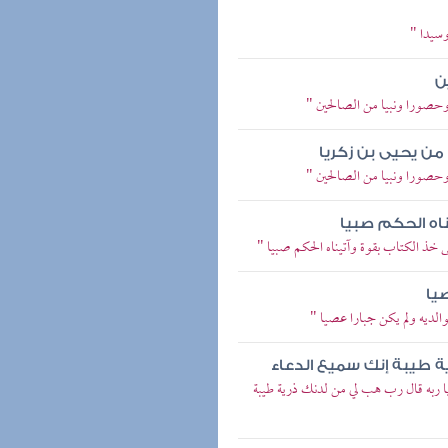
وسيدا "
ن
 وحصورا ونبيا من الصالحين "
 من يحيى بن زكريا
 وحصورا ونبيا من الصالحين "
ناه الحكم صبيا
ى خذ الكتاب بقوة وآتيناه الحكم صبيا "
صيا
والديه ولم يكن جبارا عصيا "
ة طيبة إنك سميع الدعاء
ا ربه قال رب هب لي من لدنك ذرية طيبة