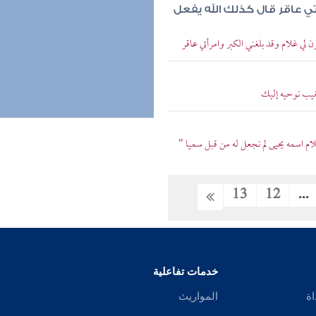
تي عاقر قال كذلك الله يفعل
لي غلام وقد بلغني الكبر وامرأتي عاقر
غيب نوحيه إليك
لام اسمه يحيى لم نجعل له من قبل سميا "
13
12
...
خدمات تفاعلية
اة
المواريث