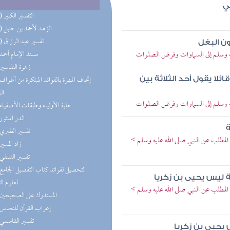
ي
(15) التفسير الكبير
(13) الزهد لأحمد بن حنبل
(10) تفسير عبد الرزاق
ون البغل
يه وسلم إلى السماوات وفرض الصلوات
(9) مسند الإمام أحمد
(9) زهرة التفاسير
ائلا يقول أحد الثلاثة بين
ال
يه وسلم إلى السماوات وفرض الصلوات
(8) حلية الأولياء وطبقات الأصفياء
(8) الدر المنثور
ة
(8) تفسير الطبري
المطلب عن النبي صلى الله عليه وسلم >
(7) زاد المسير
(7) تفسير النسفي
ة ليس يحيى بن زكريا
لعلوم ال
المطلب عن النبي صلى الله عليه وسلم >
(7) المستدرك على الصحيحين
(7) إعراب القرآن للنحاس
(7) تفسير القاسمي
 يحيى بن زكريا