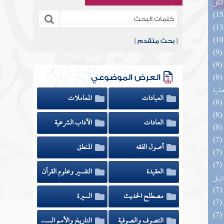
الكل
[
بحث متقدم
]
(8) إتحاف المهرة بالفوائد المبتكرة من أطراف
العرض الموضوعي
عشرة
العبادات
المعاملات
العادات
الآداب الشرعية
أصول الفقه
المنطق
(7) التحصيل لفوائد كتاب التفصيل الجامع
العقيدة
التفسير وعلوم القرآن
تنزيل
مصطلح الحديث
السيرة
التصوف والصوفية
التاريخ والأمم السابقة