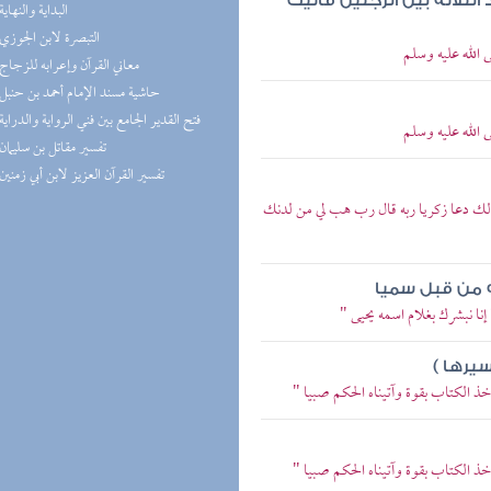
د الثلاثة بين الرجلين فأتيت
(5) البداية والنهاية
(5) التبصرة لابن الجوزي
الله عليه وسلم
(4) معاني القرآن وإعرابه للزجاج
(4) حاشية مسند الإمام أحمد بن حنبل
(4) فتح القدير الجامع بين فني الرواية والدراية
الله عليه وسلم
(4) تفسير مقاتل بن سليمان
(4) تفسير القرآن العزيز لابن أبي زمنين
نالك دعا زكريا ربه قال رب هب لي من لدنك
ه من قبل سميا
إنا نبشرك بغلام اسمه يحيى "
سيرها )
خذ الكتاب بقوة وآتيناه الحكم صبيا "
خذ الكتاب بقوة وآتيناه الحكم صبيا "