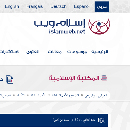
عربي
Español
Deutsch
Français
English
الرئيسية
موسوعات
مقالات
الفتوى
الاستشارات
المكتبة الإسلامية
كتب
العرض الموضوعي
التاريخ والأمم السابقة
الأمم السابقة
الأنبياء
قصص الأن
عدد النتائج : 369
في البحث عن (يحيى)