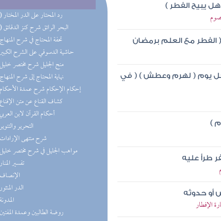
ل يبيح الفطر )
(11) رد المحتار على الدر المختار
صوم
(10) البحر الرائق شرح كنز الدقائق
(6) تحفة المحتاج في شرح المنهاج
 ( الفطر مع العلم برمضان
(6) حاشية الدسوقي على الشرح الكبير
(5) منح الجليل شرح مختصر خليل
(4) نهاية المحتاج إلى شرح المنهاج
 كل يوم ( لهرم وعطش ) ( في
(3) إحكام الإحكام شرح عمدة الأحكام
(3) كشاف القناع عن متن الإقناع
(2) أحكام القرآن لابن العربي
 )
(2) التحرير والتنوير
(2) شرح منتهى الإرادات
(1) مواهب الجليل في شرح مختصر خليل
فر طرأ عليه
(1) تفسير المنار
(1) الإنصاف
(1) الدر المنثور
 أو حدوثه
(1) المدونة
ة الإفطار
(1) روضة الطالبين وعمدة المفتين