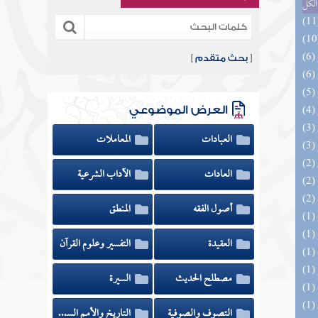
الكل
[
بحث متقدم
]
العرض الموضوعي
العبادات
المعاملات
العادات
الآداب الشرعية
أصول الفقه
المنطق
العقيدة
التفسير وعلوم القرآن
مصطلح الحديث
السيرة
التصوف والصوفية
التاريخ والأمم السابقة