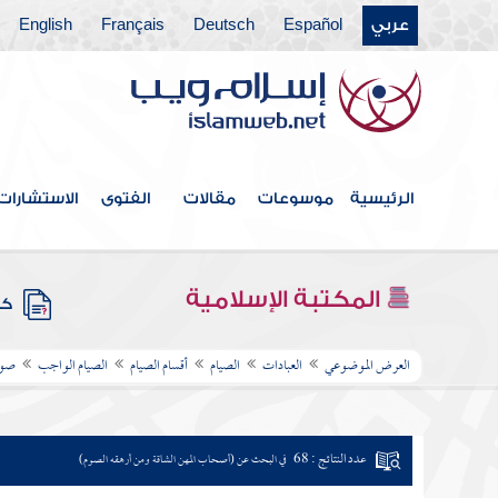
عربي
Español
Deutsch
Français
English
الرئيسية
موسوعات
مقالات
الفتوى
الاستشارات
المكتبة الإسلامية
كتب
العرض الموضوعي
العبادات
الصيام
أقسام الصيام
الصيام الواجب
صوم
عدد النتائج : 68
في البحث عن (أصحاب المهن الشاقة ومن أرهقه الصوم)