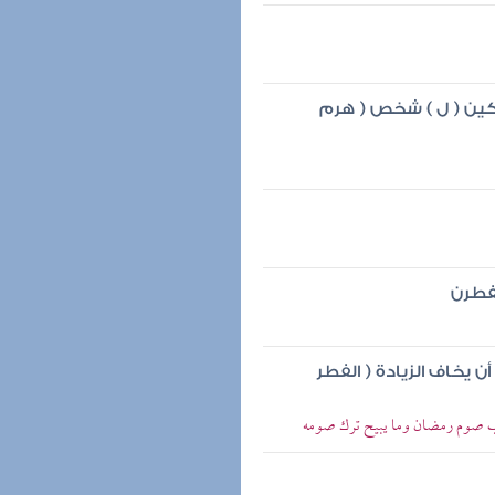
سكين ( ل ) شخص ( هرم
فطرن
أن يخاف الزيادة ( الفطر
وب صوم رمضان وما يبيح ترك صومه