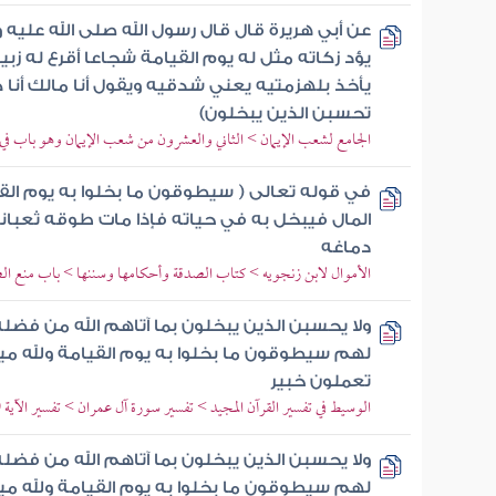
عن أبي هريرة قال قال رسول الله صلى الله عليه و
يؤد زكاته مثل له يوم القيامة شجاعا أقرع له زب
يأخذ بلهزمتيه يعني شدقيه ويقول أنا مالك أنا كن
تحسبن الذين يبخلون)
الجامع لشعب الإيمان > الثاني والعشرون من شعب الإيمان وهو باب في ا
في قوله تعالى ( سيطوقون ما بخلوا به يوم القي
المال فيبخل به في حياته فإذا مات طوقه ثعبانا
دماغه
الأموال لابن زنجويه > كتاب الصدقة وأحكامها وسننها > باب منع ال
ولا يحسبن الذين يبخلون بما آتاهم الله من فضل
لهم سيطوقون ما بخلوا به يوم القيامة ولله ميرا
تعملون خبير
الوسيط في تفسير القرآن المجيد > تفسير سورة آل عمران > تفسير الآية 180
ولا يحسبن الذين يبخلون بما آتاهم الله من فضل
لهم سيطوقون ما بخلوا به يوم القيامة ولله ميرا