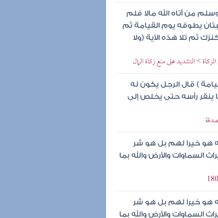
سلم من أتاه الله مالا فلم
يبتان يطوقه يوم القيامة ثم
زك ثم تلا هذه الآية (ولا
لزكاة > التشديد على منع زكاة المال
امة ) قال الرجل يكون له
 ينقر رأسه حتى يخلص إلى
صدقة
ه هو خيرا لهم بل هو شر
ث السماوات والأرض والله بما
ه هو خيرا لهم بل هو شر
ث السماوات والأرض والله بما