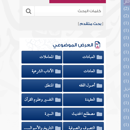
الكل
[
بحث متقدم
]
العرض الموضوعي
العبادات
المعاملات
العادات
الآداب الشرعية
(1) التحصيل لفوائد كتاب التفصيل الجامع
أصول الفقه
المنطق
تنزيل
العقيدة
التفسير وعلوم القرآن
مصطلح الحديث
السيرة
التصوف والصوفية
التاريخ والأمم السابقة