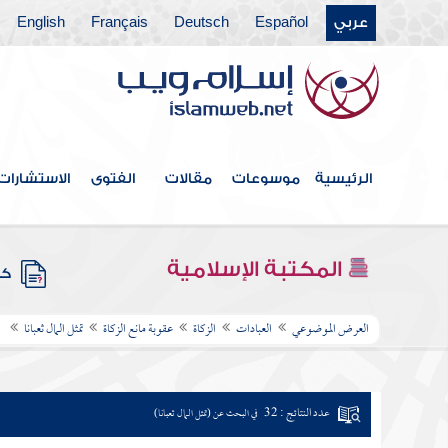
عربي
Español
Deutsch
Français
English
الرئيسية
موسوعات
مقالات
الفتوى
الاستشارات
المكتبة الإسلامية
كتب
العرض الموضوعي
العبادات
الزكاة
عقوبة مانع الزكاة
تمثل المال ثعبانا
عدد النتائج : 32
في البحث عن (تمثل المال ثعبانا)