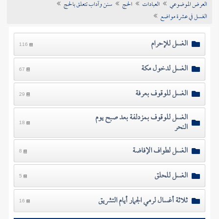
العرض الموضوعي
العبادات
الحج
سنن وآداب تتعلق بالحج
تراجم الأعلام
الغسل في عشرة مواضع
الغسل للإحرام
116
الغسل لدخول مكة
67
الغسل للوقوف بعرفة
29
الغسل للوقوف بمزدلفة بعد صبح يوم
النحر
18
الغسل لطواف الإفاضة
8
الغسل للحلق
5
ثلاثة أغسال لرمي الجمار أيام التشريق
16