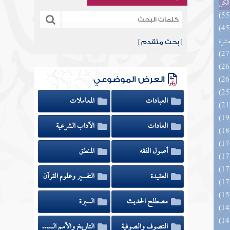
الكل
المهرة بالفوائد المبتكرة من أطراف
عشرة
[
بحث متقدم
]
العرض الموضوعي
العبادات
المعاملات
العادات
الآداب الشرعية
أصول الفقه
المنطق
العقيدة
التفسير وعلوم القرآن
مصطلح الحديث
السيرة
التصوف والصوفية
التاريخ والأمم السابقة