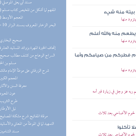
(13) مسند أبي يعلى الموصلي
(12) المفهم لما أشكل من تلخيص كتاب مسلم
بيته منه شيء
(12) المعجم الأوسط
زود منها
ن يطعم منه والله أعلم
(9) صحيح البخاري
زود منها
(8) إتحاف الخيرة المهرة بزوائد المسانيد العشرة
وم فطركم من صيامكم وأما
مسلم بن ال
زود منها
(7) شرح الزرقاني على موطأ الإمام مالك
(7) المعجم الكبير
(6) معرفة السنن والآثار
ربه عز وجل في زيارة قبر أمه
(6) عون المعبود
(6) طرح التثريب
(6) نيل الأوطار
لحوم الأضاحي بعد ثلاث
(5) مرقاة المفاتيح شرح مشكاة المصابيح
(5) التمهيد لما في الموطأ من المعاني والأسانيد
 تأكلوا
(5) مسند الشاميين
لحوم الأضاحي بعد ثلاث