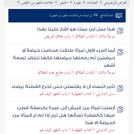
العرض الموضوعي
العبادات
طهارة
الحيض
علامات الطهر من الحيض
تراجم الأعلام
عدد النتائج : 94
في البحث عن (علامات الطهر من الحيض)
هذا عمل ابن عمك هو أشار علينا بهذا
موطأ مالك > كتاب الطلاق > باب طلاق المريض
أيما الجزء الأول امرأة طلقت فحاضت حيضة أو
حيضتين ثم رفعتها حيضتها فإنها تنتظر تسعة
أشهر
موطأ مالك > كتاب الطلاق > باب جامع عدة الطلاق
تأمر النساء أن لا يغتسلن حتى تخرج القطنة بيضاء
سنن الدارمي > كتاب الطهارة > باب الطهر كيف هو
أرسلت امرأة من قريش إلى عمرة بكرسفة قطن
فيها كالصفرة تسألها هل ترى إذا لم تر المرأة من
الحيضة إلا هذا
سنن الدارمي > كتاب الطهارة > باب الطهر كيف هو