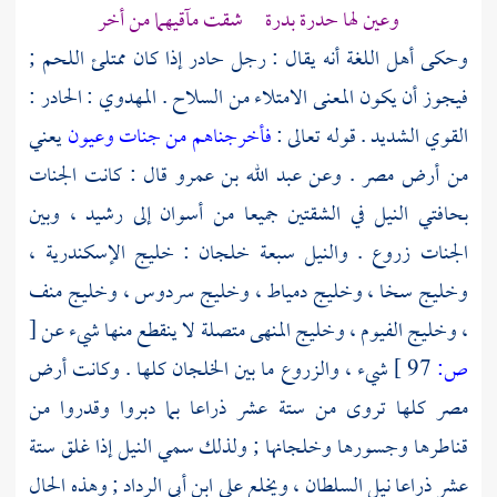
وعين لها حدرة بدرة شقت مآقيهما من أخر
وحكى أهل اللغة أنه يقال : رجل حادر إذا كان ممتلئ اللحم ;
فيجوز أن يكون المعنى الامتلاء من السلاح .
المهدوي
: الحادر :
القوي الشديد . قوله تعالى :
فأخرجناهم من جنات وعيون
يعني
من أرض
مصر
. وعن
عبد الله بن عمرو
قال : كانت الجنات
بحافتي النيل في الشقتين جميعا من
أسوان
إلى
رشيد
، وبين
الجنات زروع . والنيل سبعة خلجان : خليج
الإسكندرية
،
وخليج
سخا
، وخليج
دمياط
، وخليج
سردوس
، وخليج
منف
، وخليج
الفيوم
، وخليج
المنهى
متصلة لا ينقطع منها شيء عن
[
ص:
97 ]
شيء ، والزروع ما بين الخلجان كلها . وكانت أرض
مصر
كلها تروى من ستة عشر ذراعا بما دبروا وقدروا من
قناطرها وجسورها وخلجانها ; ولذلك سمي النيل إذا غلق ستة
عشر ذراعا نيل السلطان ، ويخلع على
ابن أبي الرداد
; وهذه الحال