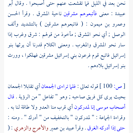
نحن بعد في الليل فما تقشعت عنهم حتى أصبحوا . وقال
أبو
عبيدة
: معنى
فأتبعوهم مشرقين
ناحية المشرق . وقرأ
الحسن
وعمرو بن ميمون
: ( فاتبعوهم مشرقين ) بالتشديد وألف
الوصل ; أي نحو المشرق ; مأخوذ من قولهم : شرق وغرب إذا
سار نحو المشرق والمغرب . ومعنى الكلام قدرنا أن يرثها بنو
إسرائيل فاتبع قوم
فرعون
بني إسرائيل
مشرقين فهلكوا ، وورث
بنو إسرائيل
بلادهم .
[
ص:
100 ]
قوله تعالى :
فلما تراءى الجمعان
أي تقابلا الجمعان
بحيث يرى كل فريق صاحبه ; وهو " تفاعل " من الرؤية .
قال
أصحاب موسى إنا لمدركون
أي قرب منا العدو ولا طاقة لنا به .
وقراءة الجماعة : " لمدركون " بالتخفيف من " أدرك " . ومنه :
حتى إذا أدركه الغرق
. وقرأ عبيد بن عمير
والأعرج
والزهري
: (