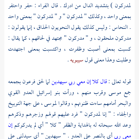
لمدركون ) بتشديد الدال من ادرك . قال
الفراء
: حفر واحتفر
بمعنى واحد ، وكذلك " لمدركون " و " لمدركون " بمعنى واحد
.
النحاس
: وليس كذلك يقول النحويون الحذاق ، إنما يقولون :
مدركون ملحقون ، و " مدركون " مجتهد في لحاقهم ، كما يقال :
كسبت بمعنى أصبت وظفرت ، واكتسبت بمعنى اجتهدت
وطلبت وهذا معنى قول
سيبويه
.
قوله تعالى :
قال كلا إن معي ربي سيهدين
لما لحق
فرعون
بجمعه
جمع
موسى
وقرب منهم ، ورأت
بنو إسرائيل
العدو القوي
والبحر أمامهم ساءت ظنونهم ، وقالوا
لموسى
، على جهة التوبيخ
والجفاء : " إنا لمدركون " فرد عليهم قولهم وزجرهم وذكرهم
وعد الله سبحانه له بالهداية والظفر " كلا " أي لم يدركوكم
إن
معي ربي
أي بالنصر على العدو . " سيهدين " أي سيدلني على