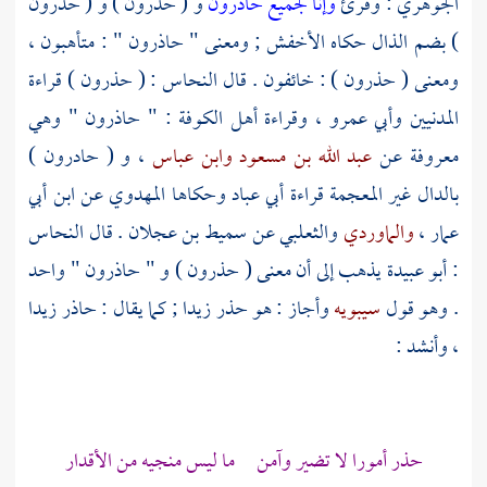
الجوهري
: وقرئ
وإنا لجميع حاذرون
و ( حذرون ) و ( حذرون
) بضم الذال حكاه
الأخفش
; ومعنى " حاذرون " : متأهبون ،
ومعنى ( حذرون ) : خائفون . قال
النحاس
: ( حذرون ) قراءة
المدنيين
وأبي عمرو
، وقراءة
أهل
الكوفة
: " حاذرون " وهي
معروفة عن
عبد الله بن مسعود
وابن عباس
، و ( حادرون )
بالدال غير المعجمة قراءة
أبي عباد
وحكاها
المهدوي
عن
ابن أبي
عمار
،
والماوردي
والثعلبي
عن
سميط بن عجلان
. قال
النحاس
:
أبو عبيدة
يذهب إلى أن معنى ( حذرون ) و " حاذرون " واحد
. وهو قول
سيبويه
وأجاز : هو حذر زيدا ; كما يقال : حاذر زيدا
، وأنشد :
حذر أمورا لا تضير وآمن ما ليس منجيه من الأقدار