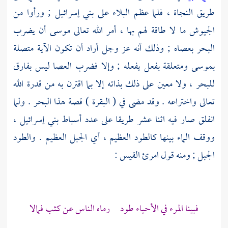
طريق النجاة ، فلما عظم البلاء على
بني إسرائيل
; ورأوا من
الجيوش ما لا طاقة لهم بها ، أمر الله تعالى
موسى
أن يضرب
البحر بعصاه ; وذلك أنه عز وجل أراد أن تكون الآية متصلة
بموسى
ومتعلقة بفعل يفعله ; وإلا فضرب العصا ليس بفارق
للبحر ، ولا معين على ذلك بذاته إلا بما اقترن به من قدرة الله
تعالى واختراعه . وقد مضى في ( البقرة ) قصة هذا البحر . ولما
انفلق صار فيه اثنا عشر طريقا على عدد أسباط
بني إسرائيل
،
ووقف الماء بينها كالطود العظيم ، أي الجبل العظيم . والطود
الجبل ; ومنه قول
امرئ القيس
:
فبينا المرء في الأحياء طود رماه الناس عن كثب فمالا