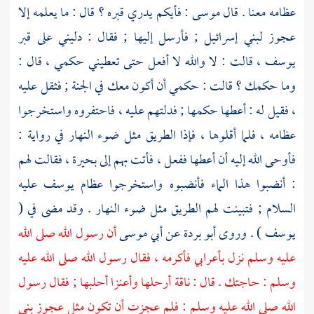
عظامه معنا . قال
موسى
: فأيكم يدري قبره ؟ قال : ما يعلمه إلا
عجوز
لبني إسرائيل
; فأرسل إليها ; فقال : دليني على قبر
يوسف
، قالت : لا والله لا أفعل حتى تعطيني حكمي ، قال :
وما حكمك ؟ قالت : حكمي أن أكون معك في الجنة ; فثقل عليه
، فقيل له : أعطها حكمها ; فدلتهم عليه ، فاحتفروه واستخرجوا
عظامه ، فلما أقلوها ، فإذا الطريق مثل ضوء النهار في رواية :
فأوحى الله إليه أن أعطها ففعل ، فأتت بهم إلى بحيرة ، فقالت لهم
: أنضبوا هذا الماء فأنضبوه واستخرجوا عظام
يوسف
عليه
السلام ; فتبينت لهم الطريق مثل ضوء النهار . وقد مضى في (
يوسف ) . وروى
أبو بردة
عن
أبي موسى
أن رسول الله صلى الله
عليه وسلم نزل بأعرابي فأكرمه ، فقال رسول الله صلى الله عليه
وسلم : حاجتك . قال : ناقة أرحلها وأعنزا أحلبها ; فقال رسول
الله صلى الله عليه وسلم : فلم عجزت أن تكون مثل عجوز بني