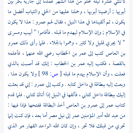
لاثنتي عشرة ليلة تخلو من هذا الشهر عمدنا إلى جارية بكر بين
أبويها ; أرضينا أبويها ، وحملنا عليها من الحلي والثياب أفضل ما
يكون ، ثم ألقيناها في هذا النيل ، فقال لهم
عمرو
: هذا لا يكون
في الإسلام ; وإن الإسلام ليهدم ما قبله . فأقاموا " أبيب ومسرى
" لا يجري قليل ولا كثير ، وهموا بالجلاء . فلما رأى ذلك
عمرو
بن العاص
كتب إلى
عمر بن الخطاب
رضي الله عنهما ، فأعلمه
بالقصة ، فكتب إليه
عمر بن الخطاب
: إنك قد أصبت بالذي
فعلت ، وأن الإسلام يهدم ما قبله
[
ص:
98 ]
ولا يكون هذا .
وبعث إليه ببطاقة في داخل كتابه . وكتب إلى
عمرو
: إني قد بعثت
إليك ببطاقة داخل كتابي ، فألقها في النيل إذا أتاك كتابي . فلما قدم
كتاب
عمر
إلى
عمرو بن العاص
أخذ البطاقة ففتحها فإذا فيها :
من عبد الله
أمير المؤمنين عمر
إلى نيل
مصر
أما بعد ، فإن كنت إنما
تجري من قبلك فلا تجر ، وإن كان الله الواحد القهار هو الذي