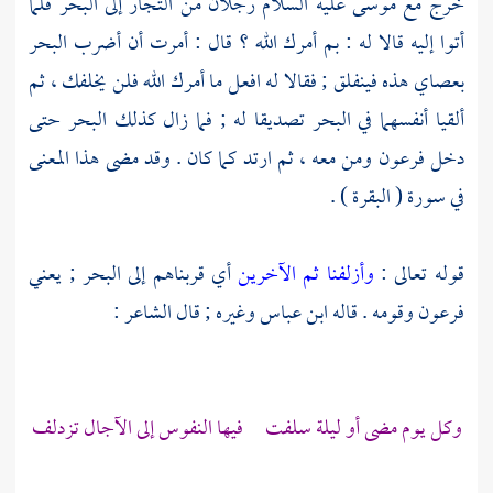
خرج مع
موسى
عليه السلام رجلان من التجار إلى البحر فلما
أتوا إليه قالا له : بم أمرك الله ؟ قال : أمرت أن أضرب البحر
بعصاي هذه فينفلق ; فقالا له افعل ما أمرك الله فلن يخلفك ، ثم
ألقيا أنفسهما في البحر تصديقا له ; فما زال كذلك البحر حتى
دخل
فرعون
ومن معه ، ثم ارتد كما كان . وقد مضى هذا المعنى
في سورة ( البقرة ) .
قوله تعالى :
وأزلفنا ثم الآخرين
أي قربناهم إلى البحر ; يعني
فرعون
وقومه . قاله
ابن عباس
وغيره ; قال الشاعر :
وكل يوم مضى أو ليلة سلفت فيها النفوس إلى الآجال تزدلف