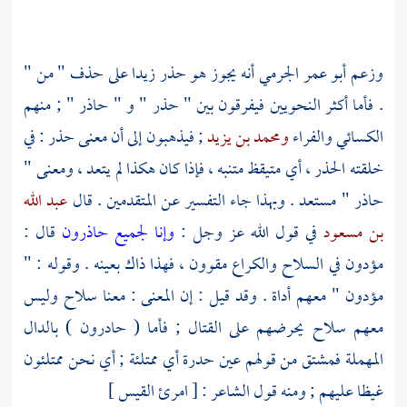
وزعم
أبو عمر الجرمي
أنه يجوز هو حذر زيدا على حذف " من "
. فأما أكثر النحويين فيفرقون بين " حذر " و " حاذر " ; منهم
الكسائي
والفراء
ومحمد بن يزيد
; فيذهبون إلى أن معنى حذر : في
خلقته الحذر ، أي متيقظ متنبه ، فإذا كان هكذا لم يتعد ، ومعنى "
حاذر " مستعد . وبهذا جاء التفسير عن المتقدمين . قال
عبد الله
بن مسعود
في قول الله عز وجل :
وإنا لجميع حاذرون
قال :
مؤدون في السلاح والكراع مقوون ، فهذا ذاك بعينه . وقوله : "
مؤدون " معهم أداة . وقد قيل : إن المعنى : معنا سلاح وليس
معهم سلاح يحرضهم على القتال ; فأما ( حادرون ) بالدال
المهملة فمشتق من قولهم عين حدرة أي ممتلئة ; أي نحن ممتلئون
غيظا عليهم ; ومنه قول الشاعر : [ امرئ القيس ]