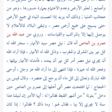
وأصابع ; لعلو الأرض وعدم الاهتمام بعمارة جسورها ، وهو من
عجائب الدنيا ; وذلك أنه يزيد إذا انصبت المياه في جميع الأرض
حتى يسيح على جميع أرض
مصر
، وتبقى البلاد كالأعلام لا
يوصل إليها إلا بالمراكب والقياسات . وروي عن
عبد الله بن
عمرو بن العاص
أنه قال : نيل
مصر
سيد الأنهار ، سخر الله له
كل نهر بين المشرق والمغرب ، وذلل الله له الأنهار ، فإذا أراد الله
أن يجري نيل
مصر
أمر كل نهر أن يمده ، فأمدته الأنهار بمائها ،
وفجر الله له عيونا ، فإذا انتهى إلى ما أراد الله عز وجل ، أوحى
الله تبارك وتعالى إلى كل ماء أن يرجع إلى عنصره . وقال
قيس بن
الحجاج
: لما افتتحت
مصر
أتى أهلها إلى
عمرو بن العاص
حين
دخل " بئونة " من أشهر
القبط
فقالوا له : أيها الأمير إن لنيلنا هذا
سنة لا يجري إلا بها ، فقال لهم : وما ذاك ؟ فقالوا : إذا كان