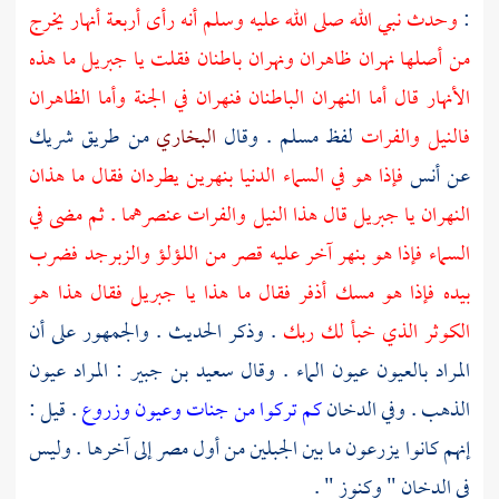
:
وحدث نبي الله صلى الله عليه وسلم أنه رأى أربعة أنهار يخرج
من أصلها نهران ظاهران ونهران باطنان فقلت يا جبريل ما هذه
الأنهار قال أما النهران الباطنان فنهران في الجنة وأما الظاهران
فالنيل والفرات
لفظ
مسلم .
وقال
البخاري
من طريق
شريك
عن
أنس
فإذا هو في السماء الدنيا بنهرين يطردان فقال ما هذان
النهران يا
جبريل
قال هذا النيل والفرات عنصرهما . ثم مضى في
السماء فإذا هو بنهر آخر عليه قصر من اللؤلؤ والزبرجد فضرب
بيده فإذا هو مسك أذفر فقال ما هذا يا
جبريل
فقال هذا هو
الكوثر الذي خبأ لك ربك
. وذكر الحديث . والجمهور على أن
المراد بالعيون عيون الماء . وقال
سعيد بن جبير
: المراد عيون
الذهب . وفي الدخان
كم تركوا من جنات وعيون
وزروع
. قيل :
إنهم كانوا يزرعون ما بين الجبلين من أول
مصر
إلى آخرها . وليس
في الدخان " وكنوز " .