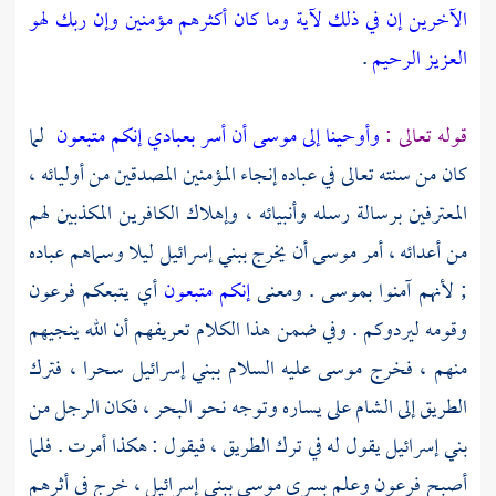
الآخرين
إن في ذلك لآية وما كان أكثرهم مؤمنين
وإن ربك لهو
العزيز الرحيم
.
قوله تعالى :
وأوحينا إلى موسى أن أسر بعبادي إنكم متبعون
لما
كان من سنته تعالى في عباده إنجاء المؤمنين المصدقين من أوليائه ،
المعترفين برسالة رسله وأنبيائه ، وإهلاك الكافرين المكذبين لهم
من أعدائه ، أمر
موسى
أن يخرج
ببني إسرائيل
ليلا وسماهم عباده
; لأنهم آمنوا
بموسى
. ومعنى
إنكم متبعون
أي يتبعكم
فرعون
وقومه ليردوكم . وفي ضمن هذا الكلام تعريفهم أن الله ينجيهم
منهم ، فخرج
موسى
عليه السلام
ببني إسرائيل
سحرا ، فترك
الطريق إلى
الشام
على يساره وتوجه نحو البحر ، فكان الرجل من
بني إسرائيل
يقول له في ترك الطريق ، فيقول : هكذا أمرت . فلما
أصبح
فرعون
وعلم بسرى
موسى
ببني إسرائيل
، خرج في أثرهم