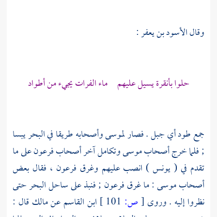
وقال
الأسود بن يعفر
:
حلوا بأنقرة يسيل عليهم ماء الفرات يجيء من أطواد
جمع طود أي جبل . فصار
لموسى
وأصحابه طريقا في البحر يبسا
; فلما خرج أصحاب
موسى
وتكامل آخر أصحاب
فرعون
على ما
تقدم في ( يونس ) انصب عليهم وغرق
فرعون
، فقال بعض
أصحاب
موسى
: ما غرق
فرعون
; فنبذ على ساحل البحر حتى
نظروا إليه . وروى
[
ص:
101 ]
ابن القاسم
عن
مالك
قال :