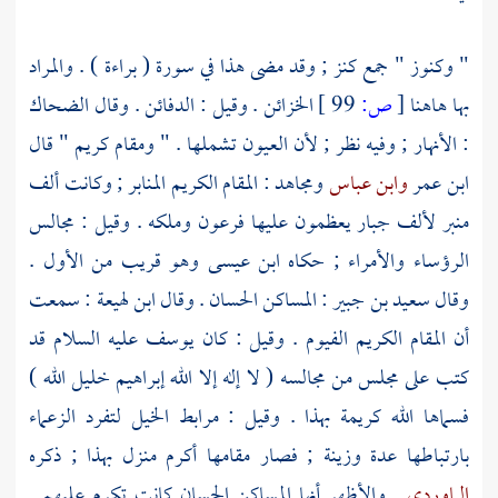
" وكنوز " جمع كنز ; وقد مضى هذا في سورة ( براءة ) . والمراد
بها هاهنا
[
ص:
99 ]
الخزائن . وقيل : الدفائن . وقال
الضحاك
: الأنهار ; وفيه نظر ; لأن العيون تشملها . " ومقام كريم " قال
ابن عمر
وابن عباس
ومجاهد
: المقام الكريم المنابر ; وكانت ألف
منبر لألف جبار يعظمون عليها
فرعون
وملكه . وقيل : مجالس
الرؤساء والأمراء ; حكاه
ابن عيسى
وهو قريب من الأول .
وقال
سعيد بن جبير
: المساكن الحسان . وقال
ابن لهيعة
: سمعت
أن المقام الكريم
الفيوم
. وقيل : كان
يوسف
عليه السلام قد
كتب على مجلس من مجالسه ( لا إله إلا الله
إبراهيم
خليل الله )
فسماها الله كريمة بهذا . وقيل : مرابط الخيل لتفرد الزعماء
بارتباطها عدة وزينة ; فصار مقامها أكرم منزل بهذا ; ذكره
الماوردي
. والأظهر أنها المساكن الحسان كانت تكرم عليهم .