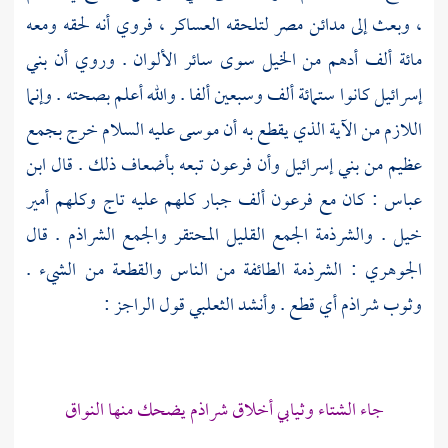
، وبعث إلى مدائن
مصر
لتلحقه العساكر ، فروي أنه لحقه ومعه
مائة ألف أدهم من الخيل سوى سائر الألوان . وروي أن
بني
إسرائيل
كانوا ستمائة ألف وسبعين ألفا . والله أعلم بصحته . وإنما
اللازم من الآية الذي يقطع به أن
موسى
عليه السلام خرج بجمع
عظيم من
بني إسرائيل
وأن
فرعون
تبعه بأضعاف ذلك . قال
ابن
عباس
: كان مع
فرعون
ألف جبار كلهم عليه تاج وكلهم أمير
خيل . والشرذمة الجمع القليل المحتقر والجمع الشراذم . قال
الجوهري
: الشرذمة الطائفة من الناس والقطعة من الشيء .
وثوب شراذم أي قطع . وأنشد
الثعلبي
قول الراجز :
جاء الشتاء وثيابي أخلاق شراذم يضحك منها النواق