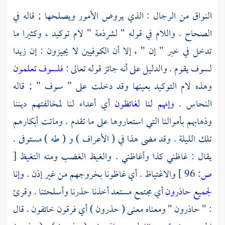
النواق من الرجال : الذي يروض الأمور ويصلحها ; قاله في
الصحاح . واللام في قوله " لشرذمة " لام توكيد ، وكثيرا ما
تدخل في خبر " إن " ، إلا أن الكوفيين لا يجيزون : إن زيدا
لسوف يقوم . والدليل على أنه جائز قوله تعالى :
فلسوف تعلمون
وهذه لام التوكيد بعينها وقد دخلت على " سوف " ; قاله
النحاس
.
وإنهم لنا لغائظون
أي أعداء لنا لمخالفتهم ديننا
وذهابهم بأموالنا التي استعاروها على ما تقدم . وماتت أبكارهم
تلك الليلة . وقد مضى هذا في ( الأعراف ) و ( طه ) مستوفى .
يقال : غاظني كذا وأغاظني . والغيظ الغضب ومنه التغيظ
[
ص:
96 ]
والاغتياظ . أي غاظونا بخروجهم من غير إذن .
وإنا
لجميع حاذرون
أي مجتمع مستعد أخذنا حذرنا وأسلحتنا . وقرئ
: " حاذرون " ومعناه معنى ( حذرون ) أي فرقون خائفون . قال