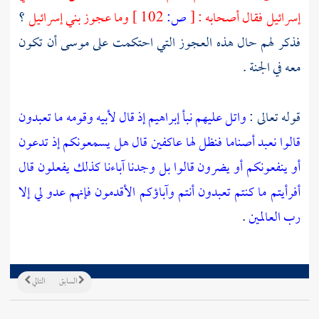
إسرائيل فقال أصحابه :
[
ص:
102 ]
وما عجوز
بني إسرائيل
؟
فذكر لهم حال هذه العجوز التي احتكمت على
موسى
أن تكون
معه في الجنة .
قوله تعالى :
واتل عليهم نبأ إبراهيم
إذ قال لأبيه وقومه ما تعبدون
قالوا نعبد أصناما فنظل لها عاكفين
قال هل يسمعونكم إذ تدعون
أو ينفعونكم أو يضرون
قالوا بل وجدنا آباءنا كذلك يفعلون
قال
أفرأيتم ما كنتم تعبدون
أنتم وآباؤكم الأقدمون
فإنهم عدو لي إلا
رب العالمين
.
السابق
التالي