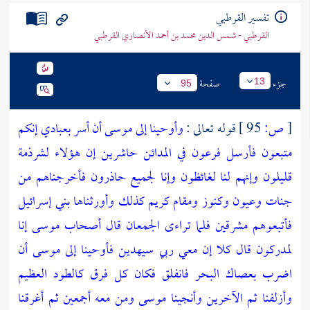
تراجم الأعلام
تفسير القرطبي
القرطبي - شمس الدين محمد بن أحمد الأنصاري القرطبي
جزء
صفحة
13
95
[
ص:
95 ]
قوله تعالى :
وأوحينا إلى موسى أن أسر بعبادي إنكم
متبعون
فأرسل فرعون في المدائن حاشرين
إن هؤلاء لشرذمة
قليلون
وإنهم لنا لغائظون
وإنا لجميع حاذرون
فأخرجناهم من
جنات وعيون
وكنوز ومقام كريم
كذلك وأورثناها بني إسرائيل
فأتبعوهم مشرقين
فلما تراءى الجمعان قال أصحاب موسى إنا
لمدركون
قال كلا إن معي ربي سيهدين
فأوحينا إلى موسى أن
اضرب بعصاك البحر فانفلق فكان كل فرق كالطود العظيم
وأزلفنا ثم الآخرين
وأنجينا موسى ومن معه أجمعين
ثم أغرقنا