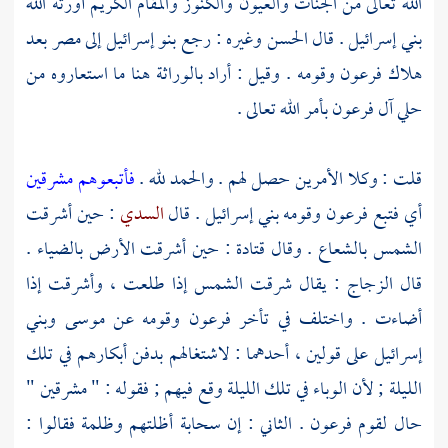
الله تعالى من الجنات والعيون والكنوز والمقام الكريم أورثه الله
بني إسرائيل
. قال
الحسن
وغيره : رجع
بنو إسرائيل
إلى
مصر
بعد
هلاك
فرعون
وقومه . وقيل : أراد بالوراثة هنا ما استعاروه من
حلي
آل
فرعون
بأمر الله تعالى .
قلت : وكلا الأمرين حصل لهم . والحمد لله .
فأتبعوهم مشرقين
أي فتبع فرعون وقومه بني إسرائيل . قال
السدي
: حين أشرقت
الشمس بالشعاع . وقال
قتادة
: حين أشرقت الأرض بالضياء .
قال
الزجاج
: يقال شرقت الشمس إذا طلعت ، وأشرقت إذا
أضاءت . واختلف في تأخر
فرعون
وقومه عن
موسى
وبني
إسرائيل
على قولين ، أحدهما : لاشتغالهم بدفن أبكارهم في تلك
الليلة ; لأن الوباء في تلك الليلة وقع فيهم ; فقوله : " مشرقين "
حال لقوم
فرعون
. الثاني : إن سحابة أظلتهم وظلمة فقالوا :