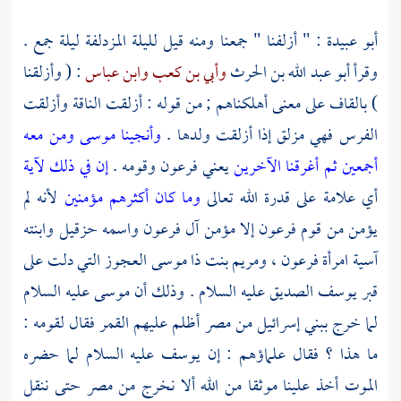
أبو عبيدة
: " أزلفنا " جمعنا ومنه قيل لليلة المزدلفة ليلة جمع .
وقرأ
أبو عبد الله بن الحرث
وأبي بن كعب
وابن عباس
: ( وأزلقنا
) بالقاف على معنى أهلكناهم ; من قوله : أزلقت الناقة وأزلقت
الفرس فهي مزلق إذا أزلقت ولدها .
وأنجينا موسى ومن معه
أجمعين
ثم أغرقنا الآخرين
يعني
فرعون
وقومه .
إن في ذلك لآية
أي علامة على قدرة الله تعالى
وما كان أكثرهم مؤمنين
لأنه لم
يؤمن من قوم
فرعون
إلا مؤمن
آل
فرعون
واسمه
حزقيل
وابنته
آسية
امرأة
فرعون
،
ومريم
بنت ذا
موسى
العجوز التي دلت على
قبر
يوسف
الصديق عليه السلام . وذلك أن
موسى
عليه السلام
لما خرج
ببني إسرائيل
من
مصر
أظلم عليهم القمر فقال لقومه :
ما هذا ؟ فقال علماؤهم : إن
يوسف
عليه السلام لما حضره
الموت أخذ علينا موثقا من الله ألا نخرج من
مصر
حتى ننقل