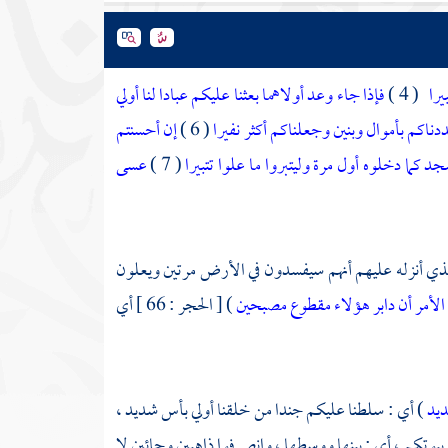
يرا
( 4 )
فإذا جاء وعد أولاهما بعثنا عليكم عبادا لنا أولي
دناكم بأموال وبنين وجعلناكم أكثر نفيرا
( 6 )
إن أحسنتم
كما دخلوه أول مرة وليتبروا ما علوا تتبيرا
( 7 )
عسى
الذي أنزله عليهم أنهم سيفسدون في الأرض مرتين ويعلون
 الأمر أن دابر هؤلاء مقطوع مصبحين
) [ الحجر : 66 ] أي
ديد
) أي : سلطنا عليكم جندا من خلقنا أولي بأس شديد ،
يوتكم ، أي : بينها ووسطها ، وانصرفوا ذاهبين وجائين لا