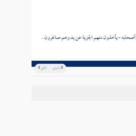
أصحابه - يأخذون منهم الجزية عن يد وهم صاغرون .
السابق
التالي