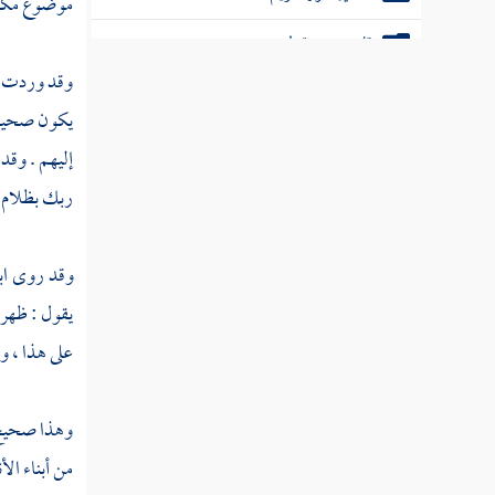
موضوع مكذو
تفسير سورة طه
وقد وردت في
تفسير سورة الأنبياء
يكون صحيحا ،
تفسير سورة الحج
إليهم . وقد
تفسير سورة المؤمنون
ربك بظلام لل
تفسير سورة النور
وقد روى
ا
تفسير سورة الفرقان
يقول : ظهر
تفسير سورة الشعراء
على هذا ، و
تفسير سورة النمل
وهذا صحيح
تفسير سورة القصص
من أبناء الأ