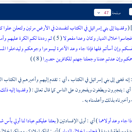
صفحة
47
(
وقضينا إلى بني إسرائيل في الكتاب لتفسدن في الأرض مرتين ولتعلن علوا كب
جاسوا خلال الديار وكان وعدا مفعولا
( 5 )
ثم رددنا لكم الكرة عليهم وأمد
سكم وإن أسأتم فلها فإذا جاء وعد الآخرة ليسوءوا وجوهكم وليدخلوا المسجد 
حمكم وإن عدتم عدنا وجعلنا جهنم للكافرين حصيرا
( 8 ) )
 إنه قضى إلى
بني إسرائيل
في الكتاب ، أي : تقدم إليهم وأخبرهم في الكتاب 
 ، أي : يتجبرون ويطغون ويفجرون على الناس كما قال تعالى : (
وقضينا إليه ذلك
ه وأخبرناه بذلك وأعلمناه به .
ذا جاء وعد أولاهما
) أي : أولى الإفسادتين (
بعثنا عليكم عبادا لنا أولي بأس ش
عدة وسلطة شديدة (
فجاسوا خلال الديار
) أي : تملكوا بلادكم وسلكوا خلال ب