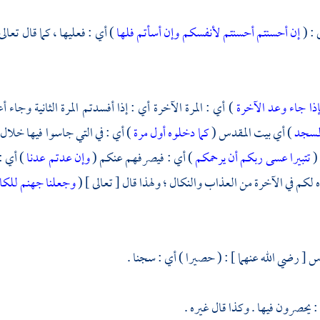
 : (
إن أحسنتم أحسنتم لأنفسكم وإن أسأتم فلها
) أي : فعليها ، كما قال تعالى
إذا جاء وعد الآخرة
) أي : المرة الآخرة أي : إذا أفسدتم المرة الثانية وجاء 
لمسجد
) أي
بيت المقدس
(
كما دخلوه أول مرة
) أي : في التي جاسوا فيها خلال ال
(
تتبيرا عسى ربكم أن يرحمكم
) أي : فيصرفهم عنكم (
وإن عدتم عدنا
) أي :
 لكم في الآخرة من العذاب والنكال ؛ ولهذا قال [ تعالى ] (
وجعلنا جهنم للكا
اس
[ رضي الله عنهما ] : ( حصيرا ) أي : سجنا .
: يحصرون فيها . وكذا قال غيره .