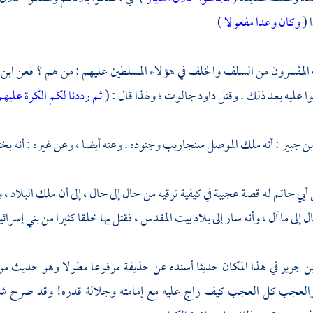
 (
وكان وعدا مفعولا
)
المفسرون من السلف والخلف في هؤلاء المسلطين عليهم : من هم ؟ فعن
ابن
وا عليه بعد ذلك . وقتل
داود
جالوت
؛ ولهذا قال : (
ثم رددنا لكم الكرة عليهم
ن جبير
: أنه ملك الموصل سنجاريب وجنوده . وعنه أيضا ، وعن غيره : أنه بخت
 أبي حاتم
له قصة عجيبة في كيفية ترقيه من حال إلى حال ، إلى أن ملك البلاد 
ل إلى ما آل ، وأنه سار إلى بلاد
بيت المقدس
، فقتل بها خلقا كثيرا من
بني إسرائ
بن جرير
في هذا المكان حديثا أسنده عن
حذيفة
مرفوعا مطولا وهو حديث موضو
والعجب كل العجب كيف راج عليه مع إمامته وجلالة قدره! وقد صرح ش