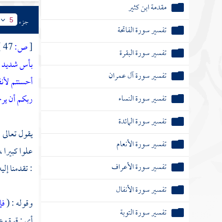
مقدمة ابن كثير
جزء
5
تفسير سورة الفاتحة
[
ص:
47 ]
تفسير سورة البقرة
بأس شديد ف
تفسير سورة آل عمران
أحسنتم لأنف
تفسير سورة النساء
ربكم أن ير
تفسير سورة المائدة
يقول تعالى :
تفسير سورة الأنعام
‌‌علوا كبيرا
تفسير سورة الأعراف
: تقدمنا إلي
تفسير سورة الأنفال
وقوله : (
فإ
تفسير سورة التوبة
أي : قوة و