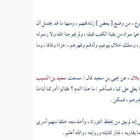
ضوع ، من وضع [ بعض ] زنادقتهم ، ومنها ما قد يحتمل أن
عما سواه من بقية الكتب قبله ، ولم يحوجنا الله ولا رسوله
م ، وسلك خلال بيوتهم وأذلهم وقهرهم ، جزاء وفاقا ، وما
 بلال
، عن
يحيى بن سعيد
قال : سمعت
سعيد بن المسيب
لي على كبا ، فسألهم : ما هذا الدم ؟ فقالوا أدركنا آباءنا
وغيرهم ، فسكن .
 إنه لم يبق من يحفظ التوراة ، وأخذ معه خلقا منهم أسرى
اربه ، لجاز كتابته وروايته ، والله أعلم .