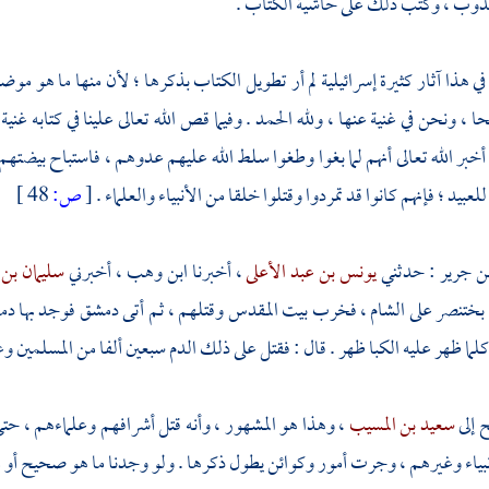
ب ، وكتب ذلك على حاشية الكتاب .
 هذا آثار كثيرة إسرائيلية لم أر تطويل الكتاب بذكرها ؛ لأن منها ما هو مو
 ونحن في غنية عنها ، ولله الحمد . وفيما قص الله تعالى علينا في كتابه غنية 
 أخبر الله تعالى أنهم لما بغوا وطغوا سلط الله عليهم عدوهم ، فاستباح بيضته
عبيد ؛ فإنهم كانوا قد تمردوا وقتلوا خلقا من الأنبياء والعلماء .
[
ص:
48 ]
بن جرير
: حدثني
يونس بن عبد الأعلى
، أخبرنا
ابن وهب
، أخبرني
سليمان بن
بختنصر
على
الشام
، فخرب
بيت المقدس
وقتلهم ، ثم أتى دمشق فوجد بها دما يغ
كلما ظهر عليه الكبا ظهر . قال : فقتل على ذلك الدم سبعين ألفا من المسلمين 
 إلى
سعيد بن المسيب
، وهذا هو المشهور ، وأنه قتل أشرافهم وعلماءهم ، حتى
نبياء وغيرهم ، وجرت أمور وكوائن يطول ذكرها . ولو وجدنا ما هو صحيح أو ما يق