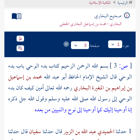
الرئيسية
المكتبة الإسلامية
تراجم الأعلام
صحيح البخاري
البخاري - محمد بن إسماعيل البخاري الجعفي
جزء
صفحة
1
3
[
ص:
3 ]
بسم الله الرحمن الرحيم كتاب بدء الوحي باب بدء
الوحي قال الشيخ الإمام الحافظ أبو عبد الله
محمد بن إسماعيل
بن إبراهيم بن المغيرة البخاري
رحمه الله تعالى آمين كيف كان بدء
الوحي إلى رسول الله صلى الله عليه وسلم وقول الله جل ذكره
إنا أوحينا إليك كما أوحينا إلى
نوح
والنبيين من بعده
1 حدثنا
الحميدي عبد الله بن الزبير
قال حدثنا
سفيان
قال حدثنا