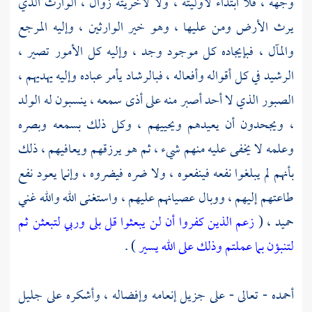
وجهه ، فلا ابتداء لأوليته ، ولا لآخريته زوال ، الوارث الذي
يرث الأرض ومن عليها ، وهو خير الوارثين ، وإليه المرجع
والمآل ، فبإيجاده كل موجود وجد ، وإليه كل الأمور تصير ،
الرشيد في كل أقواله وأفعاله ، فبالرشاد يأمر عباده وإليه يهديهم ،
الصبور الذي لا أحد أصبر منه على أذى سمعه ، ينسبون له الولد
، ويجحدون أن يعيدهم ويحييهم ، وكل ذلك بسمعه وبصره
وعلمه لا يخفى عليه منهم شيء ، ثم هو يرزقهم ويعافيهم ، ذلك
بأنهم لم يبلغوا نفعه فينفعوه ، ولا ضره فيضروه ، وإنما يعود نفع
طاعتهم إليهم ، ووبال عصيانهم عليهم ، واستغنى الله والله غني
حميد ، (
زعم الذين كفروا أن لن يبعثوا قل بلى وربي لتبعثن ثم
لتنبؤن بما عملتم وذلك على الله يسير
) .
أحمده - تعالى - على جزيل إنعامه وإفضاله ، وأشكره على جليل