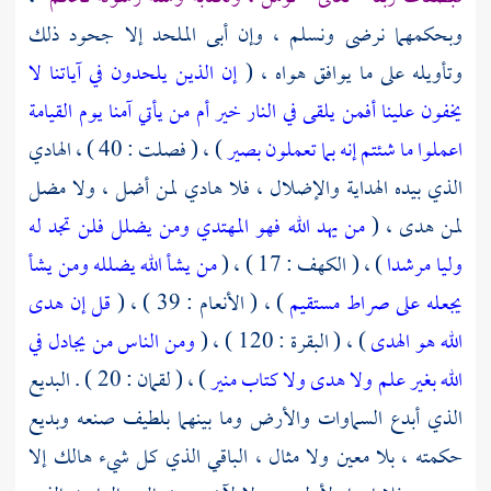
وبحكمهما نرضى ونسلم ، وإن أبى الملحد إلا جحود ذلك
وتأويله على ما يوافق هواه ، (
إن الذين يلحدون في آياتنا لا
يخفون علينا أفمن يلقى في النار خير أم من يأتي آمنا يوم القيامة
اعملوا ما شئتم إنه بما تعملون بصير
) ، ( فصلت : 40 ) ، الهادي
الذي بيده الهداية والإضلال ، فلا هادي لمن أضل ، ولا مضل
لمن هدى ، (
من يهد الله فهو المهتدي ومن يضلل فلن تجد له
وليا مرشدا
) ، ( الكهف : 17 ) ، (
من يشأ الله يضلله ومن يشأ
يجعله على صراط مستقيم
) ، ( الأنعام : 39 ) ، (
قل إن هدى
الله هو الهدى
) ، ( البقرة : 120 ) ، (
ومن الناس من يجادل في
الله بغير علم ولا هدى ولا كتاب منير
) ، ( لقمان : 20 ) . البديع
الذي أبدع السماوات والأرض وما بينهما بلطيف صنعه وبديع
حكمته ، بلا معين ولا مثال ، الباقي الذي كل شيء هالك إلا