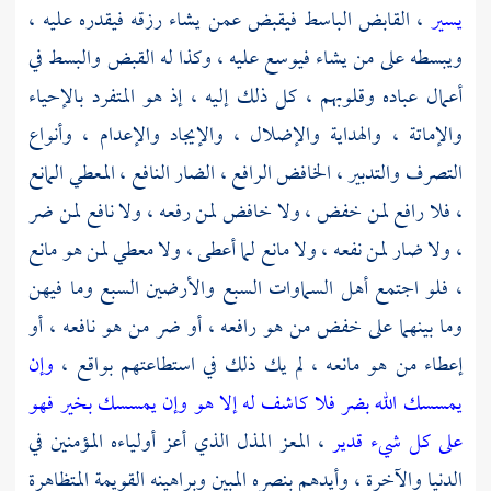
يسير
، القابض الباسط فيقبض عمن يشاء رزقه فيقدره عليه ،
ويبسطه على من يشاء فيوسع عليه ، وكذا له القبض والبسط في
أعمال عباده وقلوبهم ، كل ذلك إليه ، إذ هو المتفرد بالإحياء
والإماتة ، والهداية والإضلال ، والإيجاد والإعدام ، وأنواع
التصرف والتدبير ، الخافض الرافع ، الضار النافع ، المعطي المانع
، فلا رافع لمن خفض ، ولا خافض لمن رفعه ، ولا نافع لمن ضر
، ولا ضار لمن نفعه ، ولا مانع لما أعطى ، ولا معطي لمن هو مانع
، فلو اجتمع أهل السماوات السبع والأرضين السبع وما فيهن
وما بينهما على خفض من هو رافعه ، أو ضر من هو نافعه ، أو
إعطاء من هو مانعه ، لم يك ذلك في استطاعتهم بواقع ،
وإن
يمسسك الله بضر فلا كاشف له إلا هو وإن يمسسك بخير فهو
على كل شيء قدير
، المعز المذل الذي أعز أولياءه المؤمنين في
الدنيا والآخرة ، وأيدهم بنصره المبين وبراهينه القويمة المتظاهرة