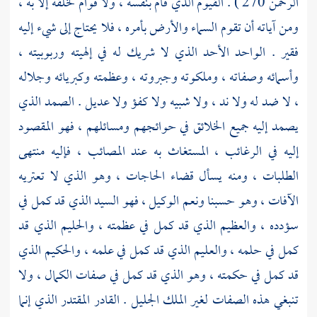
الرحمن 270 ) . القيوم الذي قام بنفسه ، ولا قوام لخلقه إلا به ،
ومن آياته أن تقوم السماء والأرض بأمره ، فلا يحتاج إلى شيء إليه
فقير . الواحد الأحد الذي لا شريك له في إلهيته وربوبيته ،
وأسمائه وصفاته ، وملكوته وجبروته ، وعظمته وكبريائه وجلاله
، لا ضد له ولا ند ، ولا شبيه ولا كفؤ ولا عديل . الصمد الذي
يصمد إليه جميع الخلائق في حوائجهم ومسائلهم ، فهو المقصود
إليه في الرغائب ، المستغاث به عند المصائب ، فإليه منتهى
الطلبات ، ومنه يسأل قضاء الحاجات ، وهو الذي لا تعتريه
الآفات ، وهو حسبنا ونعم الوكيل ، فهو السيد الذي قد كمل في
سؤدده ، والعظيم الذي قد كمل في عظمته ، والحليم الذي قد
كمل في حلمه ، والعليم الذي قد كمل في علمه ، والحكيم الذي
قد كمل في حكمته ، وهو الذي قد كمل في صفات الكمال ، ولا
تنبغي هذه الصفات لغير الملك الجليل . القادر المقتدر الذي إنما