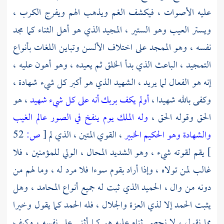
عليه الأصوات ، فيكشف الغم ويذهب الهم ويفرج الكرب ،
ويستر العيب وهو الستير ، المجيد الذي هو أهل الثناء كما مجد
نفسه ، وهو الممجد على اختلاف الألسن وتباين اللغات بأنواع
التمجيد ، الباعث الذي بدأ الخلق ثم يعيده ، وهو أهون عليه ،
إنه هو الفعال لما يريد ، الشهيد الذي هو أكبر كل شيء شهادة ،
وكفى بالله شهيدا ،
أولم يكف بربك أنه على كل شيء شهيد
، هو
الحق وقوله الحق ،
وله الملك يوم ينفخ في الصور عالم الغيب
والشهادة وهو الحكيم الخبير
، القوي المتين ، الذي لم
[
ص:
52
]
يقم لقوته شيء ، وهو الشديد المحال ، الولي للمؤمنين ، فلا
غالب لمن تولاه ، وإذا أراد بقوم سوءا فلا مرد له ، وما لهم من
دونه من وال ، الحميد الذي ثبت له جميع أنواع المحامد ، وهل
يثبت الحمد إلا لذي العزة والجلال ، فله الحمد كما يقول وخيرا
مما نقول ، لا نحصي ثناء عليه هو كما أثنى على نفسه ، وكيف