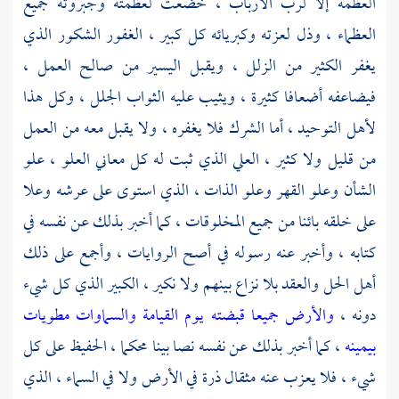
العظمة إلا لرب الأرباب ، خضعت لعظمته وجبروته جميع
العظماء ، وذل لعزته وكبريائه كل كبير ، الغفور الشكور الذي
يغفر الكثير من الزلل ، ويقبل اليسير من صالح العمل ،
فيضاعفه أضعافا كثيرة ، ويثيب عليه الثواب الجلل ، وكل هذا
لأهل التوحيد ، أما الشرك فلا يغفره ، ولا يقبل معه من العمل
من قليل ولا كثير ، العلي الذي ثبت له كل معاني العلو ، علو
الشأن وعلو القهر وعلو الذات ، الذي استوى على عرشه وعلا
على خلقه بائنا من جميع المخلوقات ، كما أخبر بذلك عن نفسه في
كتابه ، وأخبر عنه رسوله في أصح الروايات ، وأجمع على ذلك
أهل الحل والعقد بلا نزاع بينهم ولا نكير ، الكبير الذي كل شيء
دونه ،
والأرض جميعا قبضته يوم القيامة والسماوات مطويات
بيمينه
، كما أخبر بذلك عن نفسه نصا بينا محكما ، الحفيظ على كل
شيء ، فلا يعزب عنه مثقال ذرة في الأرض ولا في السماء ، الذي