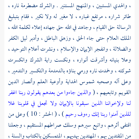
، والهدي المستبين ، والمنهج المستنير . والشرك مضطرمة ناره ،
طائر شراره ، مرتفع غباره ، لا مغير له ولا نكير ، فقام بتبليغ
الرسالة حق القيام ، وجاهد في الله حق جهاده إعلاء لكلمة الله ،
الملك العلام حتى جاء الحق ، وزهق الباطل ، وأدبر ليل الكفر
والضلالة ، وانفجر الإيمان والإسلام ، ونشرت أعلام التوحيد ،
وعلا بنيانه وأشرقت أنواره ، ونكست راية الشرك وانكسرت
شوكته ، وخمدت ناره ورمي بناؤه بالدمدمة والتكسير والتدمير ،
وعلى آله وصحبه شموس الهداية وأوعية العلم وأنصار الدين
القويم وتابعيهم ، (
والذين جاءوا من بعدهم يقولون ربنا اغفر
لنا ولإخواننا الذين سبقونا بالإيمان ولا تجعل في قلوبنا غلا
للذين آمنوا ربنا إنك رءوف رحيم
) ، ( الحشر : 10 ) وعلى من
اقتفى أثرهم ، واتبع سيرهم وسلك صراطهم المستقيم ، وجعلنا
من المقتدين بهم ، المهتدين بهديهم ، المتمسكين بالكتاب والسنة ،