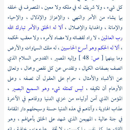
كل شيء ، ولا شريك له في ملكه ولا معين ، المتصرف في خلقه
بما يشاء من الأمر والنهي ، والإعزاز والإذلال ، والإحياء
والإماتة ، والهداية والإضلال ،
ألا له الخلق والأمر تبارك الله
رب العالمين
، لا راد لقضائه ولا مضاد لأمره ، ولا معقب لحكمه
،
ألا له الحكم وهو أسرع الحاسبين
، له ملك السماوات والأرض
وما بينهما
[
ص:
48 ]
وإليه المصير ، القدوس السلام الذي
اتصف بصفات الكمال ، وتقدس عن كل نقص ومحال ، وتعالى
عن الأشباه والأمثال ، حرام على العقول أن تصفه ، وعلى
الأوهام أن تكيفه ،
ليس كمثله شيء وهو السميع البصير
،
المؤمن الذي آمن أولياءه من خزي الدنيا ووقاهم في الآخرة
عذاب الهاوية ، وآتاهم في هذه الدنيا حسنة وسيحلهم دار المقامة
في جنة عالية ، المهيمن الذي شهد على الخلق بأعمالهم ، وهو
القائم على كل نفس بما كسبت ، لا تخفى عليه منهم خافية ، إنه