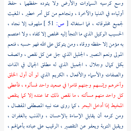
وسع كرسيه السماوات والأرض ولا يئوده حفظهما ، حفظ
أولياءه في الدنيا والآخرة ، ونجاهم من كل أمر خطير ، المغيث
لجميع مخلوقاته ، فما استغاثه
[
ص:
51 ]
ملهوف إلا نجاه ،
الحسيب الوكيل الذي ما التجأ إليه مخلص إلا كفاه ، ولا اعتصم
به مؤمن إلا حفظه ووقاه ، ومن يتوكل على الله فهو حسبه ، فنعم
المولى ونعم النصير ، الجليل الذي جل عن كل نقص ، واتصف
بكل كمال وجلال ، الجميل الذي له مطلق الجمال في الذات
والصفات والأسماء والأفعال ، الكريم الذي
لو أن أول الخلق
وآخرهم وإنسهم وجنهم قاموا في صعيد واحد فسألوه ، فأعطى
كل واحد منهم مسألته ، ما نقص ذلك مما عنده إلا كما ينقص
المخيط إذا أدخل البحر
، كما روى عنه نبيه المصطفى المفضال ،
ومن كرمه أن يقابل الإساءة بالإحسان ، والذنب بالغفران ،
ويقبل التوبة ويعفو عن التقصير ، الرقيب على عباده بأعمالهم ،