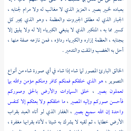
بعباده لخبير بصير ، العزيز الذي لا مغالب له ولا مرام لجنابه ،
الجبار الذي له مطلق الجبروت والعظمة ، وهو الذي يجبر كل
كسير مما به ، المتكبر الذي لا ينبغي الكبرياء إلا له ولا يليق إلا
بجنابه ، العظمة إزاره والكبرياء رداؤه ، فمن نازعه صفة منها ،
أحل به الغضب والمقت والتدمير .
الخالق البارئ المصور لما شاء إذا شاء في أي صورة شاء من أنواع
التصوير ،
هو الذي خلقكم فمنكم كافر ومنكم مؤمن والله بما
تعملون بصير
،
خلق السماوات والأرض بالحق وصوركم
فأحسن صوركم وإليه المصير
،
ما خلقكم ولا بعثكم إلا كنفس
واحدة إن الله سميع بصير
، الغفار الذي لو أتاه العبد بقراب
الأرض خطايا ، ثم لقيه لا يشرك به شيئا ، لأتاه بقرابها مغفرة ،