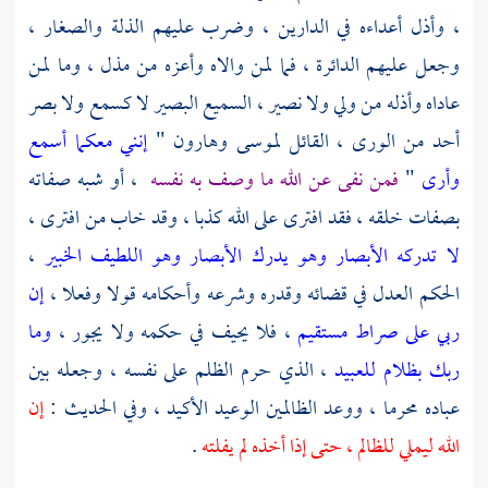
، وأذل أعداءه في الدارين ، وضرب عليهم الذلة والصغار ،
وجعل عليهم الدائرة ، فما لمن والاه وأعزه من مذل ، وما لمن
عاداه وأذله من ولي ولا نصير ، السميع البصير لا كسمع ولا بصر
أحد من الورى ، القائل
لموسى
وهارون
"
إنني معكما أسمع
وأرى
"
فمن نفى عن الله ما وصف به نفسه
، أو شبه صفاته
بصفات خلقه ، فقد افترى على الله كذبا ، وقد خاب من افترى ،
لا تدركه الأبصار وهو يدرك الأبصار وهو اللطيف الخبير
،
الحكم العدل في قضائه وقدره وشرعه وأحكامه قولا وفعلا ،
إن
ربي على صراط مستقيم
، فلا يحيف في حكمه ولا يجور ،
وما
ربك بظلام للعبيد
، الذي حرم الظلم على نفسه ، وجعله بين
عباده محرما ، ووعد الظالمين الوعيد الأكيد ، وفي الحديث :
إن
الله ليملي للظالم ، حتى إذا أخذه لم يفلته
.