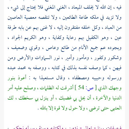
فيه ، إن الله لا يخلف الميعاد ، الغني المغني فلا يحتاج إلى شيء ،
ولا تزيد في ملكه طاعة الطائعين ، ولا تنقصه معصية العاصين
من العباد ، وكل خلقه مفتقرون إليه ، لا غنى بهم عن بابه طرفة
عين ، وهو الكفيل بهم رعاية وكفاية ، وهو الكريم الجواد ،
وبجوده عم جميع الأنام من طائع وعاص ، وقوي وضعيف ،
وشكور وكفور ، ومأمور وأمير ، نور السماوات والأرض ومن
فيهن ، كما وصف نفسه بذلك في كتابه ، ووصفه به
محمد
عبده
ورسوله وحبيبه ومصطفاه ، وقال مستعيذا به :
أعوذ بنور
وجهك الذي
[
ص:
54 ]
أشرقت له الظلمات ، وصلح عليه أمر
الدنيا والآخرة ، أن يحل بي غضبك ، أو ينزل بي سخطك ، لك
العتبى حتى ترضى ، ولا حول ولا قوة إلا بالله
.
فبصفات ربنا - تعالى - نؤمن ، ولكتابه وسنة رسوله نحكم
،