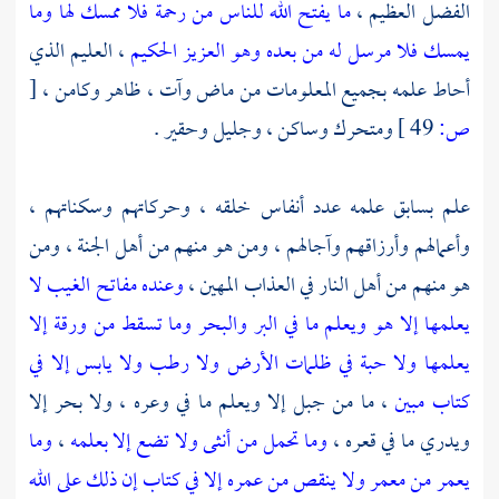
الفضل العظيم ،
ما يفتح الله للناس من رحمة فلا ممسك لها وما
يمسك فلا مرسل له من بعده وهو العزيز الحكيم
، العليم الذي
أحاط علمه بجميع المعلومات من ماض وآت ، ظاهر وكامن ،
[
ص:
49 ]
ومتحرك وساكن ، وجليل وحقير .
علم بسابق علمه عدد أنفاس خلقه ، وحركاتهم وسكناتهم ،
وأعمالهم وأرزاقهم وآجالهم ، ومن هو منهم من أهل الجنة ، ومن
هو منهم من أهل النار في العذاب المهين ،
وعنده مفاتح الغيب لا
يعلمها إلا هو ويعلم ما في البر والبحر وما تسقط من ورقة إلا
يعلمها ولا حبة في ظلمات الأرض ولا رطب ولا يابس إلا في
كتاب مبين
، ما من جبل إلا ويعلم ما في وعره ، ولا بحر إلا
ويدري ما في قعره ،
وما تحمل من أنثى ولا تضع إلا بعلمه
،
وما
يعمر من معمر ولا ينقص من عمره إلا في كتاب إن ذلك على الله