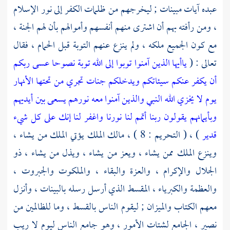
عبده آيات مبينات ; ليخرجهم من ظلمات الكفر إلى نور الإسلام
، ومن رأفته بهم أن اشترى منهم أنفسهم وأموالهم بأن لهم الجنة ،
مع كون الجميع ملكه ، ولم ينزع عنهم التوبة قبل الحمام ، فقال
تعالى : (
ياأيها الذين آمنوا توبوا إلى الله توبة نصوحا عسى ربكم
أن يكفر عنكم سيئاتكم ويدخلكم جنات تجري من تحتها الأنهار
يوم لا يخزي الله النبي والذين آمنوا معه نورهم يسعى بين أيديهم
وبأيمانهم يقولون ربنا أتمم لنا نورنا واغفر لنا إنك على كل شيء
قدير
) ، ( التحريم : 8 ) ، مالك الملك يؤتي الملك من يشاء ،
وينزع الملك ممن يشاء ، ويعز من يشاء ، ويذل من يشاء ، ذو
الجلال والإكرام ، والعزة والبقاء ، والملكوت والجبروت ،
والعظمة والكبرياء ، المقسط الذي أرسل رسله بالبينات ، وأنزل
معهم الكتاب والميزان ; ليقوم الناس بالقسط ، وما للظالمين من
نصير ، الجامع لشتات الأمور ، وهو جامع الناس ليوم لا ريب