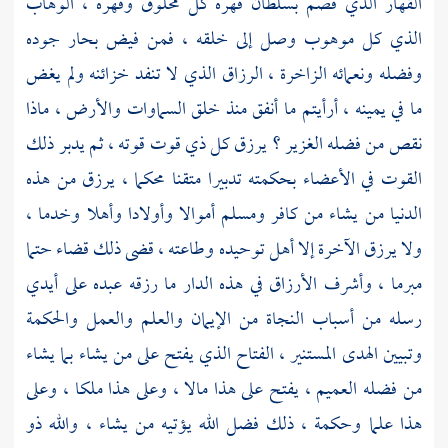
القهار الذي قصم بسلطان قهره كل مخلوق وقهره ، الوهاب
الذي كل موهوب وصل إلى خلقه ، فمن فيض بحار جوده
وفضله ونعمائه الزاخرة ، الرزاق الذي لا تنفد خزائنه ولم يغض
ما في يمينه ، أرأيتم ما أنفق منذ خلق السماوات والأرض ، ماذا
نقص من فضله الغزير ؟ يرزق كل ذي قوت قوته ، ثم يدبر ذلك
القوت في الأعضاء بحكمته تدبيرا متقنا محكما ، يرزق من هذه
الدنيا من يشاء من كافر ومسلم أموالا وأولادا وأهلا وخدما ،
ولا يرزق الآخرة إلا أهل توحيده وطاعته ، قضى ذلك قضاء حتما
مبرما ، وأشرف الأرزاق في هذه الدار ما رزقه عبده على أيدي
رسله من أسباب النجاة من الإيمان والعلم والعمل والحكمة
وتبيين الهدى المستنير ، الفتاح الذي يفتح على من يشاء بما يشاء
من فضله العميم ، يفتح على هذا مالا ، وعلى هذا ملكا ، وعلى
هذا علما وحكمة ، ذلك فضل الله يؤتيه من يشاء ، والله ذو