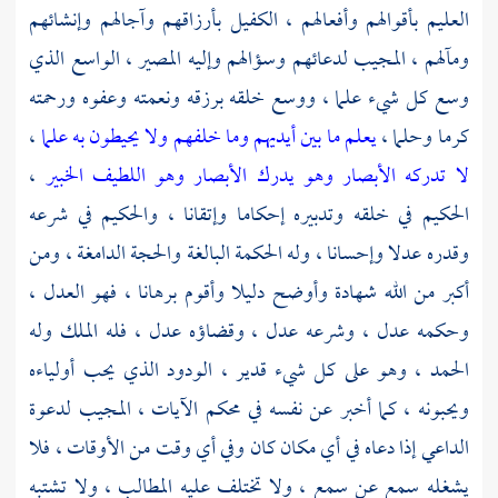
العليم بأقوالهم وأفعالهم ، الكفيل بأرزاقهم وآجالهم وإنشائهم
ومآلهم ، المجيب لدعائهم وسؤالهم وإليه المصير ، الواسع الذي
وسع كل شيء علما ، ووسع خلقه برزقه ونعمته وعفوه ورحمته
كرما وحلما ،
يعلم ما بين أيديهم وما خلفهم ولا يحيطون به علما
،
لا تدركه الأبصار وهو يدرك الأبصار وهو اللطيف الخبير
،
الحكيم في خلقه وتدبيره إحكاما وإتقانا ، والحكيم في شرعه
وقدره عدلا وإحسانا ، وله الحكمة البالغة والحجة الدامغة ، ومن
أكبر من الله شهادة وأوضح دليلا وأقوم برهانا ، فهو العدل ،
وحكمه عدل ، وشرعه عدل ، وقضاؤه عدل ، فله الملك وله
الحمد ، وهو على كل شيء قدير ، الودود الذي يحب أولياءه
ويحبونه ، كما أخبر عن نفسه في محكم الآيات ، المجيب لدعوة
الداعي إذا دعاه في أي مكان كان وفي أي وقت من الأوقات ، فلا
يشغله سمع عن سمع ، ولا تختلف عليه المطالب ، ولا تشتبه