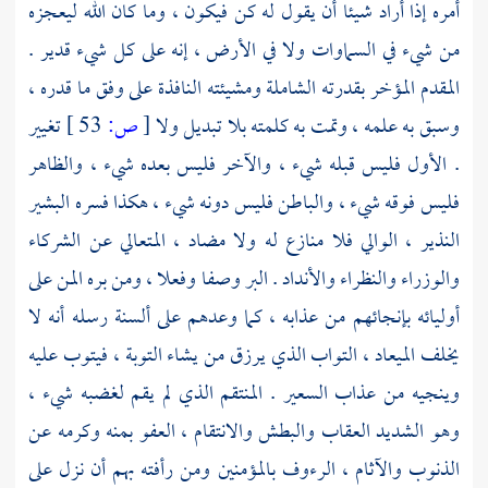
أمره إذا أراد شيئا أن يقول له كن فيكون ، وما كان الله ليعجزه
من شيء في السماوات ولا في الأرض ، إنه على كل شيء قدير .
المقدم المؤخر بقدرته الشاملة ومشيئته النافذة على وفق ما قدره ،
وسبق به علمه ، وتمت به كلمته بلا تبديل ولا
[
ص:
53 ]
تغيير
. الأول فليس قبله شيء ، والآخر فليس بعده شيء ، والظاهر
فليس فوقه شيء ، والباطن فليس دونه شيء ، هكذا فسره البشير
النذير ، الوالي فلا منازع له ولا مضاد ، المتعالي عن الشركاء
والوزراء والنظراء والأنداد . البر وصفا وفعلا ، ومن بره المن على
أوليائه بإنجائهم من عذابه ، كما وعدهم على ألسنة رسله أنه لا
يخلف الميعاد ، التواب الذي يرزق من يشاء التوبة ، فيتوب عليه
وينجيه من عذاب السعير . المنتقم الذي لم يقم لغضبه شيء ،
وهو الشديد العقاب والبطش والانتقام ، العفو بمنه وكرمه عن
الذنوب والآثام ، الرءوف بالمؤمنين ومن رأفته بهم أن نزل على