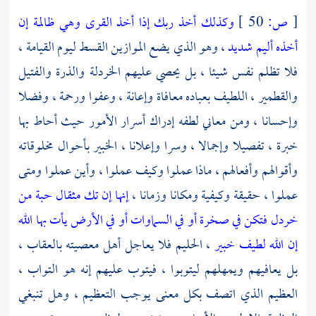
[
ص:
50 ]
وكذلك أخذ ربك إذا أخذ القرى وهي ظالمة إن
أخذه أليم شديد
، وهو الذي يضع الموازين القسط ليوم القيامة ،
فلا تظلم نفس شيئا ، بل يحصي عليهم الخردلة والذرة والفتيل
والقطمير ، اللطيف بعباده معافاة وإعانة ، وعفوا ورحمة ، وفضلا
وإحسانا ، ومن معاني لطفه إدراك أسرار الأمور حيث أحاط بها
خبرة ، تفصيلا وإجمالا ، وسرا وإعلانا ، الخبير بأحوال مخلوقاته
وأقوالهم وأفعالهم ، ماذا عملوا وكيف عملوا ، وأين عملوا ومتى
عملوا ، حقيقة وكيفية ومكانا وزمانا ،
إنها إن تك مثقال حبة من
خردل فتكن في صخرة أو في السماوات أو في الأرض يأت بها الله
إن الله لطيف خبير
، الحليم فلا يعاجل أهل معصيته بالعقاب ،
بل يعافيهم ويمهلهم ليتوبوا ، فيتوب عليهم إنه هو التواب ،
العظيم الذي اتصف بكل معنى يوجب التعظيم ، وهل تنبغي