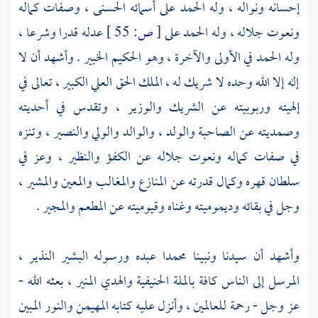
إحسانه ونواله ، وله الحمد على أسمائه الحسنى ، وصفات كماله
ونعوت جلاله ، وله الحمد على
[
ص:
55 ]
عدله قدرا وشرعا ،
وله الحمد في الأولى والآخرة ، وهو الحكيم الخبير . وأشهد أن لا
إله إلا الله وحده لا شريك له ، الملك الحق العلي الكبير ، تعالى في
إلهيته وربوبيته عن الشريك والوزير ، وتقدس في أحديته
وصمديته عن الصاحبة والولد ، والوالد والولي والنصير ، وتنزه
في صفات كماله ونعوت جلاله عن الكفؤ والنظير ، وعز في
سلطان قهره وكمال قدرته عن المنازع والمغالب والمعين والمشير ،
وجل في بقائه وديموميته وغناه وقيوميته عن المطعم والمجير .
وأشهد أن سيدنا ونبينا
محمدا
عبده ورسوله البشير النذير ،
المرسل إلى الناس كافة بالملة الحنيفية والهدي المنير ، بعثه الله -
عز وجل - رحمة للعالمين ، وأنزل عليه كتابه المهيمن والنور المبين