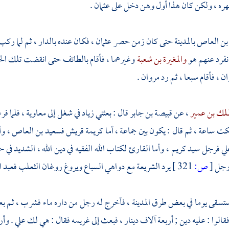
ظهره ، ولكن كان هذا أول وهن دخل على
عثمان
.
بن العاص
بالمدينة
حتى كان زمن حصر
عثمان
، فكان عنده بالدار ، ثم لما رك
نفرد عنهم هو
والمغيرة بن شعبة
وغيرهما ، فأقام
بالطائف
حتى انقضت تلك الحر
ان
، فأقام سبعا ، ثم رد
مروان
.
ملك بن عمير
، عن
قبيصة بن جابر
قال : بعثني
زياد
في شغل إلى
معاوية
، فلما ف
 ساعة ، ثم قال : يكون بين جماعة ، أما كريمة
قريش
فسعيد بن العاص
، وأ
لي
فرجل سيد كريم ، وأما القارئ لكتاب الله الفقيه في دين الله ، الشديد في ح
 رجل
[
ص:
321 ]
يرد الشريعة مع دواهي السباع ويروغ روغان الثعلب
فعبد ال
 استسقى يوما في بعض طرق
المدينة
، فأخرج له رجل من داره ماء فشرب ، ثم بعد
 فقالوا : عليه دين ; أربعة آلاف دينار ، فبعث إلى غريمه فقال : هي لك علي . 