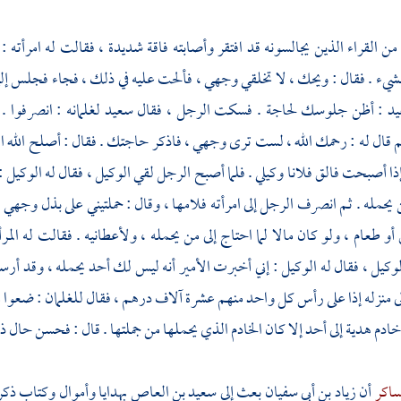
 القراء الذين يجالسونه قد افتقر وأصابته فاقة شديدة ، فقالت له امرأته
ء . فقال : ويحك ، لا تخلقي وجهي ، فألحت عليه في ذلك ، فجاء فجلس إليه
يد
: أظن جلوسك لحاجة . فسكت الرجل ، فقال
سعيد
لغلمانه : انصرفوا .
م قال له : رحمك الله ، لست ترى وجهي ، فاذكر حاجتك . فقال : أصلح الله ا
 إذا أصبحت فالق فلانا وكيلي . فلما أصبح الرجل لقي الوكيل ، فقال له الوكيل
يحمله . ثم انصرف الرجل إلى امرأته فلامها ، وقال : حملتيني على بذل وجهي للأم
 أو طعام ، ولو كان مالا لما احتاج إلى من يحمله ، ولأعطانيه . فقالت له المرأ
لوكيل ، فقال له الوكيل : إني أخبرت الأمير أنه ليس لك أحد يحمله ، وقد أر
ى منزله إذا على رأس كل واحد منهم عشرة آلاف درهم ، فقال للغلمان : ضعوا ما 
ادم هدية إلى أحد إلا كان الخادم الذي يحملها من جملتها . قال : فحسن حال 
ساكر
أن
زياد بن أبي سفيان
بعث إلى
سعيد بن العاص
بهدايا وأموال وكتاب ذكر 