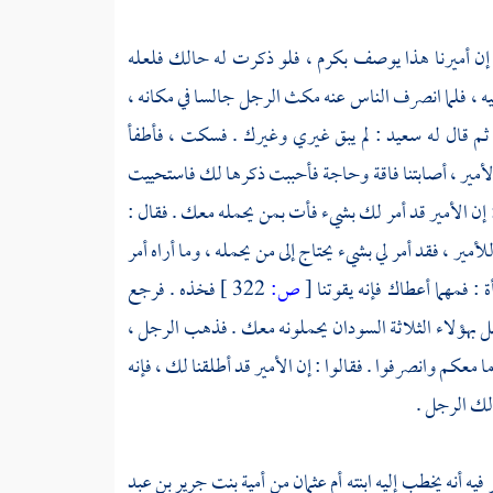
 : إن أميرنا هذا يوصف بكرم ، فلو ذكرت له حالك فلعله
 ، فلما انصرف الناس عنه مكث الرجل جالسا في مكانه ،
 ثم قال له
سعيد
: لم يبق غيري وغيرك . فسكت ، فأطفأ
لأمير ، أصابتنا فاقة وحاجة فأحببت ذكرها لك فاستحييت
 : إن الأمير قد أمر لك بشيء فأت بمن يحمله معك . فقال :
ير ، فقد أمر لي بشيء يحتاج إلى من يحمله ، وما أراه أمر
ة : فمهما أعطاك فإنه يقوتنا
[
ص:
322 ]
فخذه . فرجع
سل بهؤلاء الثلاثة السودان يحملونه معك . فذهب الرجل ،
معكم وانصرفوا . فقالوا : إن الأمير قد أطلقنا لك ، فإنه
ذلك الرجل .
فيه أنه يخطب إليه ابنته
أم عثمان
من
أمية بنت جرير بن عبد