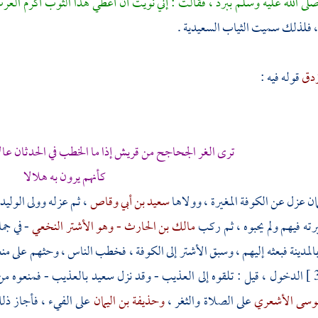
لى الله عليه وسلم ببرد ، فقالت : إني نويت أن أعطي هذا الثوب أكرم العرب
 فلذلك سميت الثياب السعيدية .
زدق
قوله فيه :
ترى الغر الجحاجح من
قريش
إذا ما الخطب في الحدثان عا
كأنهم يرون به هلالا
ان
عزل عن
الكوفة
المغيرة
، وولاها
سعيد بن أبي وقاص
، ثم عزله وولى
الوليد
رته فيهم ولم يحبوه ، ثم ركب
مالك بن الحارث - وهو الأشتر النخعي
- في جما
المدينة
فبعثه إليهم ، وسبق
الأشتر
إلى
الكوفة
، فخطب الناس ، وحثهم على منع
الدخول ، قيل : تلقوه إلى
العذيب
- وقد نزل
سعيد
بالعذيب
- فمنعوه من 
موسى الأشعري
على الصلاة والثغر ،
وحذيفة بن اليمان
على الفيء ، فأجاز ذ