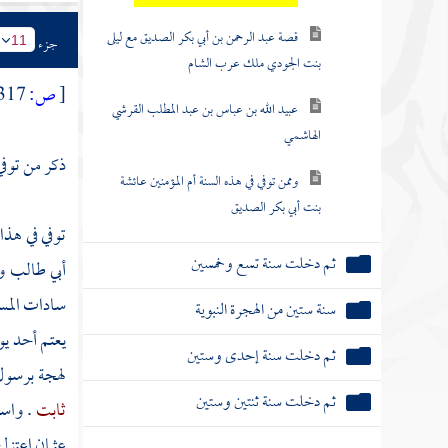
قصة عبد الرحمن بن أبي بكر الصديق مع ليلى
جزء
11
بنت الجودي ملك عرب الشام
[
ص:
317 ]
عبيد الله بن عباس بن عبد المطلب القرشي
الهاشمي
ذكر من توفي
وممن توفي في هذه السنة أم المؤمنين عائشة
بنت أبي بكر الصديق
توفي في هذا 
ثم دخلت سنة تسع وخمسين
أبي طالب
و
سادات المس
سنة ستين من الهجرة النبوية
يعتم أحد يو
ثم دخلت سنة إحدى وستين
لهجة برسول 
ثم دخلت سنة ثنتين وستين
ثابت
. واست
عثمان
اعتزل 