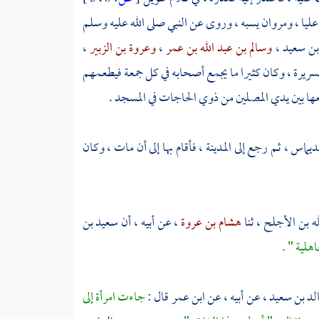
عليا
،
ومروان
يسبه ، وروى عن النبي صلى الله عليه وسلم
بن سعيد
،
وسالم بن عبد الله بن عمر
،
وعروة بن الزبير
،
لسريرة ، وكان كثيرا ما يجمع أصحابه في كل جمعة فيطعمهم
عها بين يدي المصلين من ذوي الحاجات في المسجد .
ديماس
، ثم رجع إلى
المدينة
، فأقام بها إلى أن مات ، وكان
له بن الأجلح
، ثنا
هشام بن عروة
، عن أبيه ، أن
سعيد بن
هلية " .
لد بن سعيد
، عن أبيه ، عن
ابن عمر
قال :
جاءت امرأة إلى