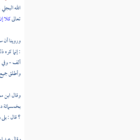
سنة مائة من الهجرة النبوية
الله البجلي
،
ثم دخلت سنة إحدى ومائة
تعالى
كلا إن
ثم دخلت سنة ثلاث ومائة
وروينا أن
سع
ثم دخلت سنة أربع ومائة
: إنما كره 
ثم دخلت سنة خمس ومائة
ألف - وفي ر
ثم دخلت سنة ست ومائة
وأطلق جميع ذ
ثم دخلت سنة سبع ومائة
وقال
ابن م
ثم دخلت سنة ثمان ومائة
بخمسمائة در
؟ قال : بلى
ثم دخلت سنة تسع ومائة
وقال
عبد ال