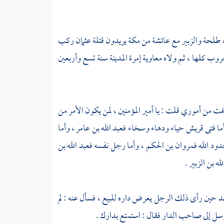
ب
طلحة
والزبير
مع
عائشة
من
مكة
يريدون قتلة
عثمان
ركب
وب كلها ، ثم ولاه
معاوية
إمرة
المدينة
سنة تسع وأربعين
رغت من أموري قلت : يا أمير المؤمنين ، لمن يكون الأمر من
ما فتى
قريش
حياء ودهاء وسخاء
فعبد الله بن عامر
، وأما
دود الله
فمروان بن الحكم
، وأما رجل نفسه
فعبد الله بن
له بن الزبير .
 حين رأى ذلك الرجل يعرض داره للبيع ، فسأل عنه : لم
وأرسل إلى صاحب الدار فقال : استمتع بدارك .