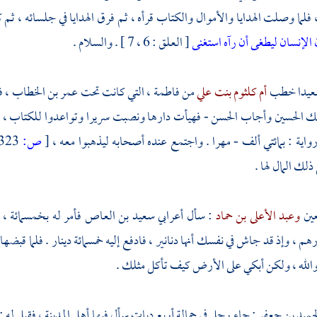
 فلما وصلت الهدايا والأموال والكتاب قرأه ، ثم فرق الهدايا في جلسائه ، ثم كت
 الإنسان ليطغى أن رآه استغنى
[ العلق : 6 ، 7 ] . والسلام .
يدا
خطب
أم كلثوم بنت علي
من
فاطمة
، التي كانت تحت
عمر بن الخطاب
، ف
ذلك
الحسين
وأجاب
الحسن
- فهيأت دارها ونصبت سريرا وتواعدوا للكتاب ، 
واية : بمائتي ألف - مهرا . واجتمع عنده أصحابه ليذهبوا معه ،
[
ص:
323 ]
لك المال لها .
عين
وعبد الأعلى بن حماد
: سأل أعرابي
سعيد بن العاص
فأمر له بخمسمائة ، ف
هم ، وإذ قد جاش في نفسك أنها دنانير ، فادفع إليه خمسمائة دينار . فلما قبض
 والله ، ولكن أبكي على الأرض كيف تأكل مثلك .
حميد بن جعفر
: جاء رجل في حمالة أربع ديات سأل فيها
أهل
المدينة
، فقيل له 