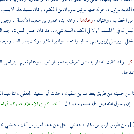
ه
المدينة
مرتين ، وعزله عنها مرتين
بمروان بن الحكم
، وكان
سعيد
هذا لا يسب
بن الخطاب
،
وعثمان
،
وعائشة
، وعنه ابناه
عمرو بن سعيد الأشدق
،
ويحيى 
يس له في " المسند " ولا في الكتب الستة شيء . وقد كان حسن السيرة ، جيد ا
لل ، ويرسل إلى بيوتهم بالهدايا والتحف والبر الكثير ، وكان يصر الصرر فيض
اكر
: وقد كانت له دار
بدمشق
تعرف بعده بدار نعيم ، وحمام نعيم ، بنواحي
ال
ممدحا .
ئا من حديثه من طريق
يعقوب بن سفيان
، حدثنا
أبو سعيد الجعفي
، ثنا
عبد ال
: إن رسول الله صلى الله عليه وسلم قال :
" خياركم في الإسلام خياركم في الجا
ومن طريق
الزبير بن بكار
، حدثني رجل عن
عبد العزيز بن أبان
، حدثني
خا