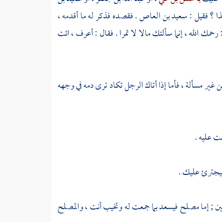
ذا ؟ فقيل :
سعيد بن العاص
. فقصده فذكر له ما أقدمه ،
مك الله ، إنما سألتك مالا لا تمرا . فقال : أعرف ، ائت
من غير مسألة ، فأما إذا أتاك الرجل تكاد ترى دمه في وجهه
ت عليه .
 فيجترئ عليك .
ين ; إما مصلح فيسعد بما جمعت له وتخيب أنت ، والمصلح