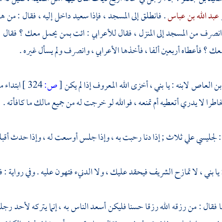
عبد الله بن عباس
. فانطلق إلى المسجد ، فإذا
سعيد
داخل إليه ، فقال : من ه
نصرف من المسجد إلى المنزل ، فقال للأعرابي : ائت بمن يحمل معك ؟ فقال : رح
ك ؟ فأعطاه أربعين ألفا ، فأخذها الأعرابي ، وانصرف ولم يسأل غيره .
بن العاص
لابنه : يا بني ، أخزى الله المعروف إذا لم يكن
[
ص:
324 ]
ابتداء 
اطرا لا يدري أتعطيه أم تمنعه ، فوالله لو خرجت له من جميع مالك ما كافأته .
: لجليسي علي ثلاث ; إذا دنا رحبت به ، وإذا جلس أوسعت له ، وإذا حدث أقبل
 يا بني ، لا تمازح الشريف فيحقد عليك ، ولا الدنيء فتهون عليه . وفي رواية :
قال : من رزقه الله رزقا حسنا فليكن أسعد الناس به ، إنما يتركه لأحد رجل