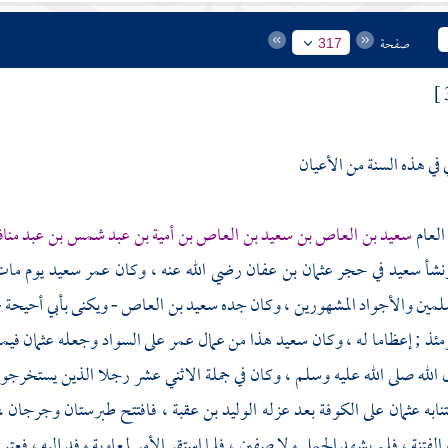
صفحة
317
 في هذه السنة من الأعيان
العام
سعيد بن العاص بن سعيد بن العاص بن أمية بن عبد شمس بن عبد منا
نشأ
سعيد
في حجر
عثمان بن عفان
رضي الله عنه ، وكان عمر
سعيد
يوم مات
لمين والأجواد المشهورين ، وكان جده
سعيد بن العاص
- ويكنى
بأبي أحيحة
-
مئذ ; إعظاما له ، وكان
سعيد
هذا من عمال
عمر
على
السواد
وجعله
عثمان
فيم
الله صلى الله عليه وسلم ، وكان في جملة الاثني عشر رجلا الذين يستخرجون
نابه
عثمان
على
الكوفة
بعد عزله
الوليد بن عقبة
، فافتتح
طبرستان
وجرجان
،
الفتنة ، فلم يشهد الجمل ولا صفين ، فلما استقر الأمر
لمعاوية
وفد إليه ، فعتب