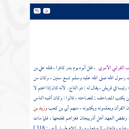
ف القرشي الأموي
، قتل أبوه يوم
بدر
كافرا ، قتله
علي بن
 رسول الله صلى الله عليه وسلم تسع سنين ، وكان من
 رئيسا في
قريش
، يقال له : ذو التاج . لأنه كان إذا اعتم لا
ن يكتب المصاحف ; لفصاحته ، قالوا : وكان أشبه الناس
 القرآن ويعلمونه ويكتبونه ، منهم
أبي بن كعب
وزيد بن
 ونقض العهد
أهل
أذربيجان
فغزاهم ففتحها ، فلما مات
 عليه ، فاعتذر إليه فعذره ، في كلام طويل
[
ص:
318 ]