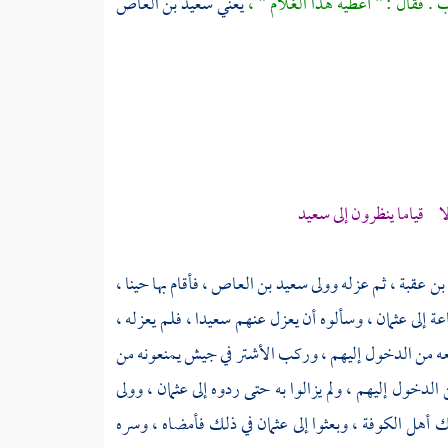
 . فقال : " أعطيه هذا الغلام " ،
يعني
سعيد بن العاص
لا قياما ينظرون إلى سعيد
 بن عقبة
، ثم عزله وولى
سعيد بن العاص
، فأقام بها حينا ،
عة إلى
عثمان
، وسألوه أن يعزل عنهم
سعيدا
، فلم يعزله ،
ه من الدخول إليهم ، وركب
الأشتر
في جيش يمنعونه من
الدخول إليهم ، ولم يزالوا به حتى ردوه إلى
عثمان
، وولى
لك
أهل
الكوفة
، وبعثوا إلى
عثمان
في ذلك فأمضاه ، وسره