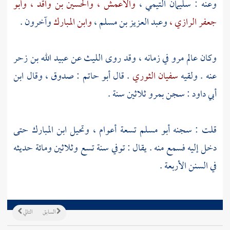
وعنه :
سليمان التيمي ،
والأعمش ،
والحسين بن واقد ،
وأبو
جعفر الرازي ،
وعبد العزيز بن مسلم ،
وابن المبارك
وآخرون .
وكان عالم
مرو
في زمانه ، وقد روى
الليث
عن
عبيد الله بن زحر
عنه . ولقيه
سفيان الثوري
. قال
أبو حاتم
: صدوق ، وقال
ابن
أبي داود
: سجن
بمرو
ثلاثين سنة .
قلت : سجنه
أبو مسلم
تسعة أعوام ، وتحيل
ابن المبارك
حتى
دخل إليه فسمع منه . يقال : توفي سنة تسع وثلاثين ومائة حديثه
في السنن الأربعة .
السابق
التالي