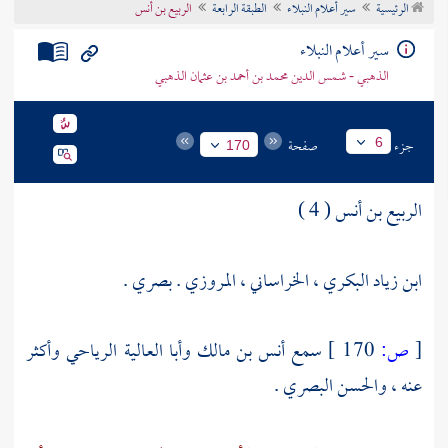
الرئيسية
سير أعلام النبلاء
الطبقة الرابعة
الربيع بن أنس
تراجم الأعلام
سير أعلام النبلاء
الذهبي - شمس الدين محمد بن أحمد بن عثمان الذهبي
جزء
صفحة
6
170
الربيع بن أنس ( 4 )
ابن زياد البكري ، الخراساني ، المروزي . بصري .
[
ص:
170 ]
سمع
أنس بن مالك
وأبا العالية الرياحي
وأكثر
عنه ،
والحسن البصري
.