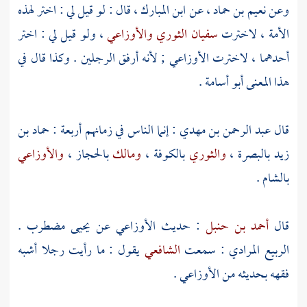
وعن
نعيم بن حماد
، عن
ابن المبارك
، قال : لو قيل لي : اختر لهذه
الأمة ، لاخترت
سفيان الثوري
والأوزاعي
، ولو قيل لي : اختر
أحدهما ، لاخترت
الأوزاعي
; لأنه أرفق الرجلين . وكذا قال في
هذا المعنى
أبو أسامة
.
قال
عبد الرحمن بن مهدي
: إنما الناس في زمانهم أربعة :
حماد بن
زيد
بالبصرة
،
والثوري
بالكوفة
،
ومالك
بالحجاز
،
والأوزاعي
بالشام
.
قال
أحمد بن حنبل
: حديث
الأوزاعي
عن
يحيى
مضطرب .
الربيع المرادي
: سمعت
الشافعي
يقول : ما رأيت رجلا أشبه
فقهه بحديثه من
الأوزاعي
.