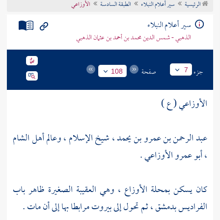
الرئيسية
سير أعلام النبلاء
الطبقة السادسة
الأوزاعي
تراجم الأعلام
سير أعلام النبلاء
الذهبي - شمس الدين محمد بن أحمد بن عثمان الذهبي
جزء
صفحة
7
108
الأوزاعي ( ع )
عبد الرحمن بن عمرو بن يحمد ، شيخ الإسلام ، وعالم
أهل
الشام
، أبو عمرو الأوزاعي .
كان يسكن بمحلة
الأوزاع
، وهي
العقيبة الصغيرة
ظاهر
باب
الفراديس
بدمشق
، ثم تحول إلى
بيروت
مرابطا بها إلى أن مات .