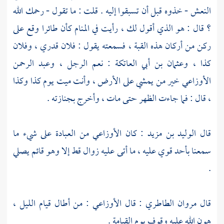
النعش - خذوه قبل أن تسبقوا إليه . قلت : ما تقول - رحمك الله
؟ قال : هو الذي أقول لك ، رأيت في المنام كأن طائرا وقع على
ركن من أركان هذه القبة ، فسمعته يقول : فلان قدري ، وفلان
كذا ،
وعثمان بن أبي العاتكة
: نعم الرجل ،
وعبد الرحمن
الأوزاعي
خير من يمشي على الأرض ، وأنت ميت يوم كذا وكذا
، قال : فما جاءت الظهر حتى مات ، وأخرج بجنازته .
قال
الوليد بن مزيد
: كان
الأوزاعي
من العبادة على شيء ما
سمعنا بأحد قوي عليه ، ما أتى عليه زوال قط إلا وهو قائم يصلي
.
قال
مروان الطاطري
: قال
الأوزاعي
: من أطال قيام الليل ،
هون الله عليه وقوف يوم القيامة .