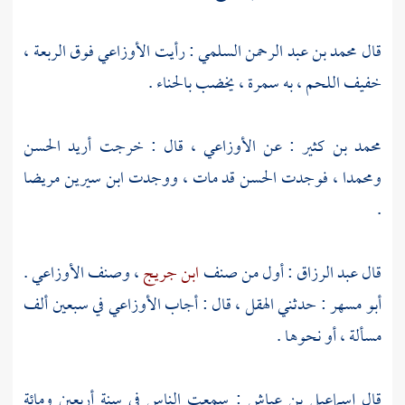
قال
محمد بن عبد الرحمن السلمي
: رأيت
الأوزاعي
فوق الربعة ،
خفيف اللحم ، به سمرة ، يخضب بالحناء .
محمد بن كثير
: عن
الأوزاعي
، قال : خرجت أريد
الحسن
ومحمدا
، فوجدت
الحسن
قد مات ، ووجدت
ابن سيرين
مريضا
.
قال
عبد الرزاق
: أول من صنف
ابن جريج
، وصنف
الأوزاعي
.
أبو مسهر
: حدثني
الهقل
، قال : أجاب
الأوزاعي
في سبعين ألف
مسألة ، أو نحوها .
قال
إسماعيل بن عياش
: سمعت الناس في سنة أربعين ومائة