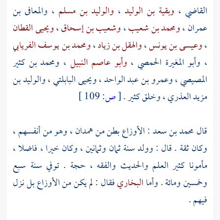
القاضي
،
وبقية بن الوليد
،
والوليد بن مسلم
،
والمعافى بن
عمران
،
ومحمد بن شعيب
،
وشعيب بن إسحاق
،
ويحيى القطان
،
وعيسى بن يونس
،
والهقل بن زياد
،
ومحمد بن يوسف الفريابي
،
وأبو المغيرة الحمصي
،
وأبو عاصم النبيل
،
ومحمد بن كثير
المصيصي
،
وعمرو بن عبد الواحد
،
ويحيى البابلتي
،
والوليد بن
مزيد العذري
، وخلق كثير .
[
ص:
109 ]
قال
محمد بن سعد
:
الأوزاع
بطن من
همدان
، وهو من أنفسهم ،
وكان ثقة . قال : وولد سنة ثمان وثمانين ، وكان خيرا ، فاضلا ،
مأمونا كثير العلم والحديث والفقه ، حجة . توفي سنة سبع
وخمسين ومائة . وأما
البخاري
فقال : لم يكن من
الأوزاع
بل نزل
فيهم .