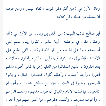
وقال
الأوزاعي
: من أكثر ذكر الموت ، كفاه اليسير ، ومن عرف
أن منطقه من عمله ، قل كلامه .
أبو صالح
كاتب
الليث
: عن
الهقل بن زياد
، عن
الأوزاعي
: أنه
وعظ ، فقال في موعظته : أيها الناس ، تقووا بهذه النعم التي
أصبحتم فيها على الهرب من نار الله الموقدة ، التي تطلع على
الأفئدة ، فإنكم في دار الثواء فيها قليل ، وأنتم مرتحلون وخلائف
بعد القرون ، الذين استقالوا من الدنيا زهرتها كانوا أطول منكم
أعمارا ، وأجد أجساما ، وأعظم آثارا ، فجددوا الجبال ، وجابوا
الصخور ونقبوا في البلاد ، مؤيدين ببطش شديد ، وأجسام
كالعماد ، فما لبثت الأيام والليالي أن طوت مدتهم ، وعفت آثارهم
، وأخوت منازلهم ، وأنست ذكرهم ، فما تحس منهم من أحد ،