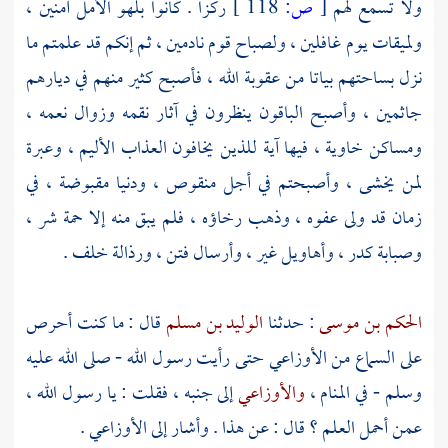
ولا تسمع لهم
[
ص:
118 ]
ركزا . كانوا بلهو الأمل آمنين ،
ولميقات يوم غافلين ، ولصباح قوم نادمين ، ثم إنكم قد علمتم ما
نزل بساحتهم بياتا من عقوبة الله ، فأصبح كثير منهم في ديارهم
جاثمين ، وأصبح الباقون ينظرون في آثار نقمه وزوال نعمه ،
ومساكن خاوية ، فيها آية للذين يخافون العذاب الأليم ، وعبرة
لمن يخشى ، وأصبحتم في أجل منقوص ، ودنيا مقبوضة ، في
زمان قد ولى عفوه ، وذهب رخاؤه ، فلم يبق منه إلا حمة شر ،
وصبابة كدر ، وأهاويل غير ، وأرسال فتن ، ورذالة خلف .
الحكم بن موسى
: حدثنا
الوليد بن مسلم
قال : ما كنت أحرص
على السماع من
الأوزاعي
حتى رأيت رسول الله - صلى الله عليه
وسلم - في المنام ،
والأوزاعي
إلى جنبه ، فقلت : يا رسول الله ،
عمن أحمل العلم ؟ قال : عن هذا . وأشار إلى
الأوزاعي
.