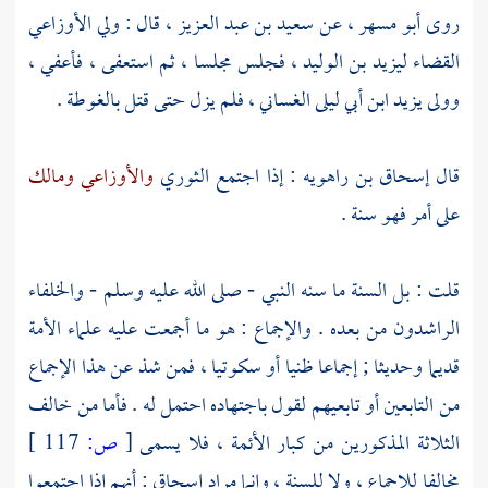
روى
أبو مسهر
، عن
سعيد بن عبد العزيز
، قال : ولي
الأوزاعي
القضاء
ليزيد بن الوليد
، فجلس مجلسا ، ثم استعفى ، فأعفي ،
وولى
يزيد ابن أبي ليلى الغساني
، فلم يزل حتى قتل
بالغوطة
.
قال
إسحاق بن راهويه
: إذا اجتمع
الثوري
والأوزاعي
ومالك
على أمر فهو سنة .
قلت : بل السنة ما سنه النبي - صلى الله عليه وسلم -
والخلفاء
الراشدون
من بعده . والإجماع : هو ما أجمعت عليه علماء الأمة
قديما وحديثا ; إجماعا ظنيا أو سكوتيا ، فمن شذ عن هذا الإجماع
من التابعين أو تابعيهم لقول باجتهاده احتمل له . فأما من خالف
الثلاثة المذكورين من كبار الأئمة ، فلا يسمى
[
ص:
117 ]
مخالفا للإجماع ، ولا للسنة ، وإنما مراد
إسحاق
: أنهم إذا اجتمعوا