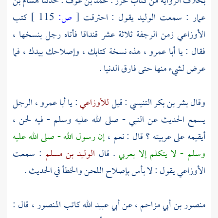
بخلاف الرواية من كتاب محرر .
محمد بن عوف
: حدثنا
هشام بن
عمار
: سمعت
الوليد
يقول : احترقت
[
ص:
115 ]
كتب
الأوزاعي
زمن الرجفة ثلاثة عشر قنداقا فأتاه رجل بنسخها ،
فقال : يا
أبا عمرو
، هذه نسخة كتابك ، وإصلاحك بيدك ، فما
عرض لشيء منها حتى فارق الدنيا .
وقال
بشر بن بكر التنيسي
: قيل
للأوزاعي
: يا
أبا عمرو
، الرجل
يسمع الحديث عن النبي - صلى الله عليه وسلم - فيه لحن ،
أيقيمه على عربيته ؟ قال : نعم ،
إن رسول الله - صلى الله عليه
وسلم - لا يتكلم إلا بعربي
. قال
الوليد بن مسلم
: سمعت
الأوزاعي
يقول : لا بأس بإصلاح اللحن والخطأ في الحديث .
منصور بن أبي مزاحم
، عن
أبي عبيد الله كاتب المنصور
، قال :