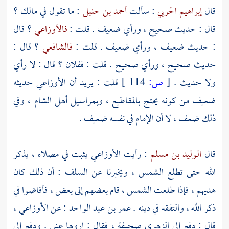
قال
إبراهيم الحربي
: سألت
أحمد بن حنبل
: ما تقول في
مالك
؟
قال : حديث صحيح ، ورأي ضعيف . قلت :
فالأوزاعي
؟ قال
: حديث ضعيف ، ورأي ضعيف . قلت :
فالشافعي
؟ قال :
حديث صحيح ، ورأي صحيح . قلت : ففلان ؟ قال : لا رأي
ولا حديث .
[
ص:
114 ]
قلت : يريد أن
الأوزاعي
حديثه
ضعيف من كونه يحتج بالمقاطيع ، وبمراسيل
أهل
الشام
، وفي
ذلك ضعف ، لا أن الإمام في نفسه ضعيف .
قال
الوليد بن مسلم
: رأيت
الأوزاعي
يثبت في مصلاه ، يذكر
الله حتى تطلع الشمس ، ويخبرنا عن السلف : أن ذلك كان
هديهم ، فإذا طلعت الشمس ، قام بعضهم إلى بعض ، فأفاضوا في
ذكر الله ، والتفقه في دينه .
عمر بن عبد الواحد
: عن
الأوزاعي
،
قال : دفع إلي
الزهري
صحيفة ، فقال : اروها عني . ودفع إلي