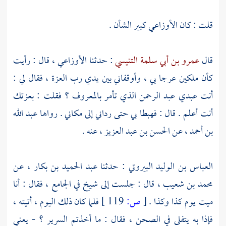
قلت : كان
الأوزاعي
كبير الشأن .
قال
عمرو بن أبي سلمة التنيسي
: حدثنا
الأوزاعي ،
قال : رأيت
كأن ملكين عرجا بي ، وأوقفاني بين يدي رب العزة ، فقال لي :
أنت عبدي عبد الرحمن الذي تأمر بالمعروف ؟ فقلت : بعزتك
أنت أعلم . قال : فهبطا بي حتى رداني إلى مكاني . رواها
عبد الله
بن أحمد
، عن
الحسن بن عبد العزيز
، عنه .
العباس بن الوليد البيروتي
: حدثنا
عبد الحميد بن بكار
، عن
محمد بن شعيب
، قال : جلست إلى شيخ في الجامع ، فقال : أنا
ميت يوم كذا وكذا .
[
ص:
119 ]
فلما كان ذلك اليوم ، أتيته ،
فإذا به يتفلى في الصحن ، فقال : ما أخذتم السرير ؟ - يعني