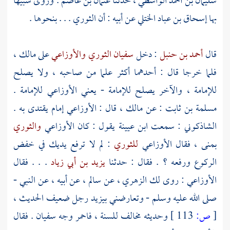
سليمان بن أحمد الواسطي
، حدثنا
عثمان بن عاصم
. وروى شبيها
بها
إسحاق بن عباد الختلي
عن أبيه : أن
الثوري
. . . بنحوها .
قال
أحمد بن حنبل
: دخل
سفيان الثوري
والأوزاعي
على
مالك
،
فلما خرجا قال : أحدهما أكثر علما من صاحبه ، ولا يصلح
للإمامة ، والآخر يصلح للإمامة - يعني
الأوزاعي
للإمامة .
مسلمة بن ثابت
: عن
مالك
، قال :
الأوزاعي
إمام يقتدى به .
الشاذكوني
: سمعت
ابن عيينة
يقول : كان
الأوزاعي
والثوري
بمنى
، فقال
الأوزاعي
للثوري
: لم لا ترفع يديك في خفض
الركوع ورفعه ؟ . فقال : حدثنا
يزيد بن أبي زياد
. . . فقال
الأوزاعي
: روى لك
الزهري
، عن
سالم
، عن أبيه ، عن النبي -
صلى الله عليه وسلم - وتعارضني
بيزيد
رجل ضعيف الحديث ،
[
ص:
113 ]
وحديثه مخالف للسنة ، فاحمر وجه
سفيان
. فقال