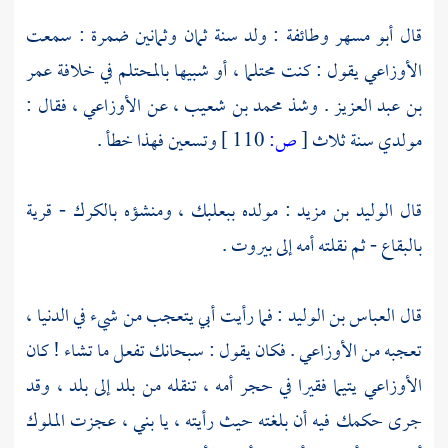
قال
أبو مسهر
وطائفة : ولد سنة ثمان وثمانين
ضمرة
: سمعت
الأوزاعي
يقول : كنت محتلما ، أو شبيها بالمحتلم في خلافة
عمر
بن عبد العزيز
. وشذ
محمد بن شعيب
، عن
الأوزاعي
، فقال :
مولدي سنة ثلاث
[
ص:
110 ]
وتسعين فهذا خطأ .
قال
الوليد بن مزيد
: مولده
ببعلبك
، ومنشؤه
بالكرك - قرية
بالبقاع
- ثم نقلته أمه إلى
بيروت
.
قال
العباس بن الوليد
: فما رأيت أبي يتعجب من شيء في الدنيا ،
تعجبه من
الأوزاعي
. فكان يقول : سبحانك تفعل ما تشاء ! كان
الأوزاعي
يتيما فقيرا في حجر أمه ، تنقله من بلد إلى بلد ، وقد
جرى حكمك فيه أن بلغته حيث رأيته ، يا بني ، عجزت الملوك