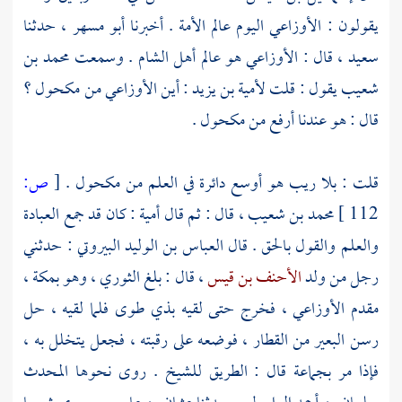
يقولون :
الأوزاعي
اليوم عالم الأمة . أخبرنا
أبو مسهر
، حدثنا
سعيد
، قال :
الأوزاعي
هو عالم أهل
الشام
. وسمعت
محمد بن
شعيب
يقول : قلت
لأمية بن يزيد
: أين
الأوزاعي
من
مكحول
؟
قال : هو عندنا أرفع من
مكحول
.
قلت : بلا ريب هو أوسع دائرة في العلم من
مكحول
.
[
ص:
112 ]
محمد بن شعيب
، قال : ثم قال
أمية
: كان قد جمع العبادة
والعلم والقول بالحق . قال
العباس بن الوليد البيروتي
: حدثني
رجل من ولد
الأحنف بن قيس
، قال : بلغ
الثوري
، وهو
بمكة
،
مقدم
الأوزاعي
، فخرج حتى لقيه
بذي طوى
فلما لقيه ، حل
رسن البعير من القطار ، فوضعه على رقبته ، فجعل يتخلل به ،
فإذا مر بجماعة قال : الطريق للشيخ . روى نحوها المحدث