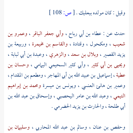
وقيل : كان مولده
ببعلبك
.
[
ص:
108 ]
حدث عن :
عطاء بن أبي رباح
،
وأبي جعفر الباقر
،
وعمرو بن
شعيب
،
ومكحول
،
وقتادة
،
والقاسم بن مخيمرة
،
وربيعة بن
يزيد القصير
،
وبلال بن سعد
،
والزهري
،
وعبدة بن أبي لبابة
،
ويحيى بن أبي كثير
،
وأبي كثير السحيمي اليمامي
،
وحسان بن
عطية
،
إسماعيل بن عبيد الله بن أبي المهاجر
،
ومطعم بن المقدام
،
وعمير بن هانئ العنسي
،
ويونس بن ميسرة
ومحمد بن إبراهيم
التيمي
،
وعبد الله بن عامر اليحصبي
،
وإسحاق بن عبد الله بن
أبي طلحة
،
والحارث بن يزيد الحضرمي
.
وحفص بن عنان
،
وسالم بن عبد الله المحاربي
،
وسليمان بن