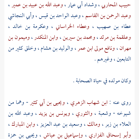
حبيب المحاربي
،
وشداد أبي عمار
،
وعبد الله بن عبيد بن عمير
،
وعبد الرحمن بن القاسم
،
وعبد الواحد بن قيس
،
وأبي النجاشي
عطاء بن صهيب
،
وعطاء الخراساني
،
وعكرمة بن خالد
،
وعلقمة بن مرثد
،
ومحمد بن سيرين
،
وابن المنكدر
،
وميمون بن
مهران
،
ونافع مولى ابن عمر
،
والوليد بن هشام
، وخلق كثير من
التابعين ، وغيرهم .
وكان مولده في حياة الصحابة .
روى عنه :
ابن شهاب الزهري
،
ويحيى بن أبي كثير
- وهما من
شيوخه -
وشعبة
،
والثوري
،
ويونس بن يزيد
،
وعبد الله بن
العلاء بن زبر
،
ومالك
،
وسعيد بن عبد العزيز
،
وابن المبارك
،
وأبو إسحاق الفزاري
،
وإسماعيل بن عياش
،
ويحيى بن حمزة