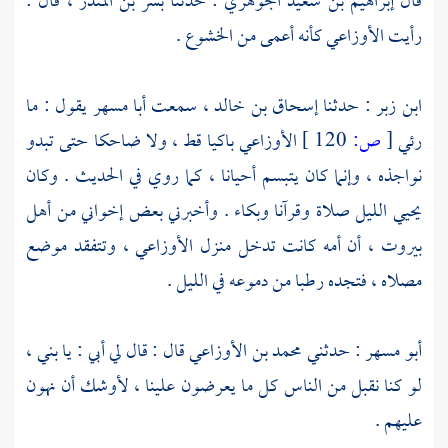
قال
إبراهيم بن سعيد الجوهري
: حدثنا
بشر بن المنذر
، قال :
رأيت
الأوزاعي
كأنه أعمى من الخشوع .
ابن زبر
: حدثنا
إسحاق بن خالد
، سمعت
أبا مسهر
يقول : ما
رئي
[
ص:
120 ]
الأوزاعي
باكيا قط ، ولا ضاحكا حتى تبدو
نواجذه ، وإنما كان يتبسم أحيانا ، كما روي في الحديث . وكان
يحيي الليل صلاة وقرآنا وبكاء . وأخبرني بعض إخواني من أهل
بيروت
، أن أمه كانت تدخل منزل
الأوزاعي
، وتتفقد موضع
مصلاه ، فتجده رطبا من دموعه في الليل .
أبو مسهر
: حدثني
محمد بن الأوزاعي
قال : قال لي أبي : يا بني ،
لو كنا نقبل من الناس كل ما يعرضون علينا ، لأوشك أن نهون
عليهم .