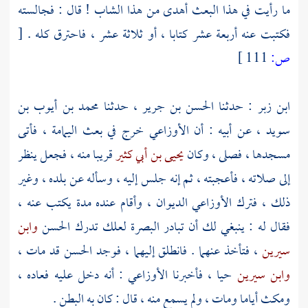
ما رأيت في هذا البعث أهدى من هذا الشاب ! قال : فجالسته
فكتبت عنه أربعة عشر كتابا ، أو ثلاثة عشر ، فاحترق كله .
[
ص:
111 ]
ابن زبر
: حدثنا
الحسن بن جرير
، حدثنا
محمد بن أيوب بن
سويد
، عن أبيه : أن
الأوزاعي
خرج في بعث
اليمامة
، فأتى
مسجدها ، فصلى ، وكان
يحيى بن أبي كثير
قريبا منه ، فجعل ينظر
إلى صلاته ، فأعجبته ، ثم إنه جلس إليه ، وسأله عن بلده ، وغير
ذلك ، فترك
الأوزاعي
الديوان ، وأقام عنده مدة يكتب عنه ،
فقال له : ينبغي لك أن تبادر
البصرة
لعلك تدرك
الحسن
وابن
سيرين
، فتأخذ عنهما . فانطلق إليهما ، فوجد
الحسن
قد مات ،
وابن سيرين
حيا ، فأخبرنا
الأوزاعي
: أنه دخل عليه فعاده ،
ومكث أياما ومات ، ولم يسمع منه ، قال : كان به البطن .