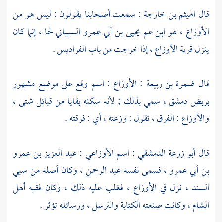
قال
الهيثم بن خارجة
: سمعت أصحابنا يقولون : ليس هو من
الأوزاع
، هو ابن عم
يحيى بن أبي عمرو السيباني لحا
، إنما كان
ينزل قرية
الأوزاع
، إذا خرجت من
باب الفراديس
.
قال
ضمرة بن ربيعة
:
الأوزاع
: اسم وقع على موضع مشهور
بربض
دمشق
، سمي بذلك ; لأنه سكنه بقايا من قبائل شتى ،
والأوزاع
: الفرق ، تقول : وزعته ، أي : فرقته .
قال
أبو زرعة الدمشقي
: اسم
الأوزاعي
:
عبد العزيز بن عمرو
بن أبي عمرو
، فسمى نفسه
عبد الرحمن
، وكان أصله من سبي
السند
، نزل في
الأوزاع
، فغلب عليه ذلك ، وكان فقيه
أهل
الشام
، وكانت صنعته الكتابة والترسل ، ورسائله تؤثر .