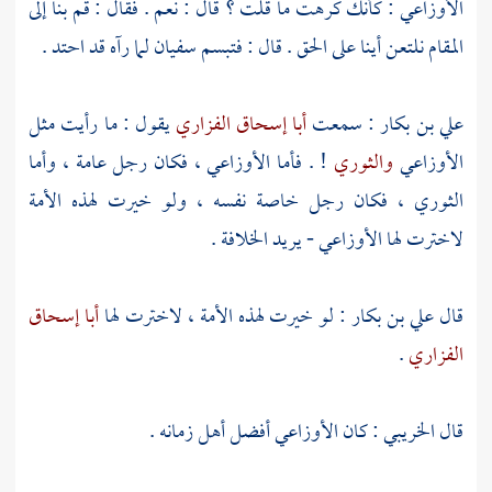
الأوزاعي
: كأنك كرهت ما قلت ؟ قال : نعم . فقال : قم بنا إلى
المقام
نلتعن أينا على الحق . قال : فتبسم
سفيان
لما رآه قد احتد .
علي بن بكار
: سمعت
أبا إسحاق الفزاري
يقول : ما رأيت مثل
الأوزاعي
والثوري
! . فأما
الأوزاعي
، فكان رجل عامة ، وأما
الثوري
، فكان رجل خاصة نفسه ، ولو خيرت لهذه الأمة
لاخترت لها
الأوزاعي
- يريد الخلافة .
قال
علي بن بكار
: لو خيرت لهذه الأمة ، لاخترت لها
أبا إسحاق
الفزاري
.
قال
الخريبي
: كان
الأوزاعي
أفضل أهل زمانه .