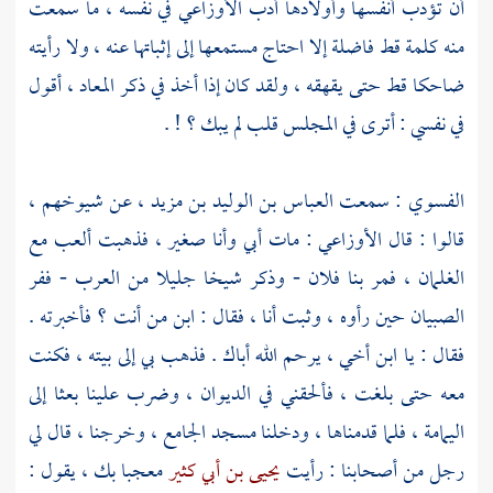
أن تؤدب أنفسها وأولادها أدب
الأوزاعي
في نفسه ، ما سمعت
منه كلمة قط فاضلة إلا احتاج مستمعها إلى إثباتها عنه ، ولا رأيته
ضاحكا قط حتى يقهقه ، ولقد كان إذا أخذ في ذكر المعاد ، أقول
في نفسي : أترى في المجلس قلب لم يبك ؟ ! .
الفسوي : سمعت
العباس بن الوليد بن مزيد
، عن شيوخهم ،
قالوا : قال
الأوزاعي
: مات أبي وأنا صغير ، فذهبت ألعب مع
الغلمان ، فمر بنا فلان - وذكر شيخا جليلا من العرب - ففر
الصبيان حين رأوه ، وثبت أنا ، فقال : ابن من أنت ؟ فأخبرته .
فقال : يا ابن أخي ، يرحم الله أباك . فذهب بي إلى بيته ، فكنت
معه حتى بلغت ، فألحقني في الديوان ، وضرب علينا بعثا إلى
اليمامة
، فلما قدمناها ، ودخلنا مسجد الجامع ، وخرجنا ، قال لي
رجل من أصحابنا : رأيت
يحيى بن أبي كثير
معجبا بك ، يقول :