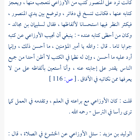
كانت ترد على
المنصور
كتب من
الأوزاعي
نتعجب منها ، ويعجز
كتابه عنها ، فكانت تنسخ في دفاتر ، وتوضع بين يدي
المنصور
،
فيكثر النظر فيها استحسانا لألفاظها ، فقال
لسليمان بن مجالد
-
وكان من أحظى كتابه عنده - : ينبغي أن تجيب
الأوزاعي
عن كتبه
جوابا تاما . قال : والله يا أمير المؤمنين ، ما أحسن ذلك ، وإنما
أرد عليه ما أحسن ، وإن له نظما في الكتب لا أظن أحدا من جميع
الناس يقدر على إجابته عنه ، وأنا أستعين بألفاظه على من لا
يعرفها ممن نكاتبه في الآفاق .
[
ص:
116 ]
قلت : كان
الأوزاعي
مع براعته في العلم ، وتقدمه في العمل كما
ترى رأسا في الترسل - رحمه الله .
الوليد بن مزيد
: سئل
الأوزاعي
عن الخشوع في الصلاة ، قال :