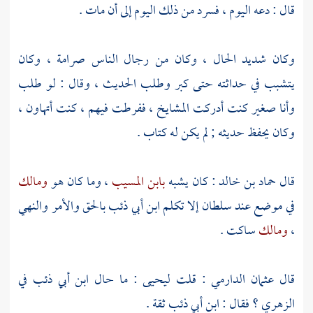
قال : دعه اليوم ، فسرد من ذلك اليوم إلى أن مات .
وكان شديد الحال ، وكان من رجال الناس صرامة ، وكان
يتشبب في حداثته حتى كبر وطلب الحديث ، وقال : لو طلب
وأنا صغير كنت أدركت المشايخ ، ففرطت فيهم ، كنت أتهاون ،
وكان يحفظ حديثه ; لم يكن له كتاب .
قال
حماد بن خالد
: كان يشبه
بابن المسيب
، وما كان هو
ومالك
في موضع عند سلطان إلا تكلم
ابن أبي ذئب
بالحق والأمر والنهي
،
ومالك
ساكت .
قال
عثمان الدارمي
: قلت
ليحيى
: ما حال
ابن أبي ذئب
في
الزهري ؟
فقال :
ابن أبي ذئب
ثقة .