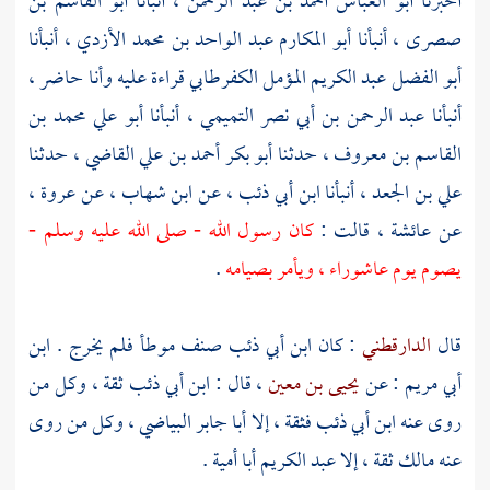
أخبرنا
أبو العباس أحمد بن عبد الرحمن
، أنبأنا
أبو القاسم بن
صصرى
، أنبأنا
أبو المكارم عبد الواحد بن محمد الأزدي
، أنبأنا
أبو الفضل عبد الكريم المؤمل الكفرطابي
قراءة عليه وأنا حاضر ،
أنبأنا
عبد الرحمن بن أبي نصر التميمي
، أنبأنا
أبو علي محمد بن
القاسم بن معروف
، حدثنا
أبو بكر أحمد بن علي القاضي
، حدثنا
علي بن الجعد
، أنبأنا
ابن أبي ذئب
، عن
ابن شهاب
، عن
عروة
،
عن
عائشة
، قالت :
كان رسول الله - صلى الله عليه وسلم -
يصوم يوم عاشوراء ، ويأمر بصيامه
.
قال
الدارقطني
: كان
ابن أبي ذئب
صنف موطأ فلم يخرج .
ابن
أبي مريم
: عن
يحيى بن معين
، قال :
ابن أبي ذئب
ثقة ، وكل من
روى عنه
ابن أبي ذئب
فثقة ، إلا
أبا جابر البياضي
، وكل من روى
عنه
مالك
ثقة ، إلا
عبد الكريم أبا أمية
.