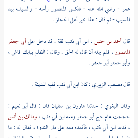
عمر
- رضي الله عنه - فنكس
المنصور
رأسه - والسيف بيد
المسيب
- ثم قال : هذا خير
أهل
الحجاز
.
قال
أحمد بن حنبل
:
ابن أبي ذئب
ثقة . قد دخل على
أبي جعفر
المنصور
، فلم يهله أن قال له الحق . وقال : الظلم ببابك فاش ،
وأبو جعفر
أبو جعفر
.
قال
مصعب الزبيري
: كان
ابن أبي ذئب
فقيه
المدينة
.
وقال
البغوي
: حدثنا
هارون بن سفيان
قال : قال
أبو نعيم
:
حججت عام حج
أبو جعفر
ومعه
ابن أبي ذئب
،
ومالك بن أنس
، فدعا
ابن أبي ذئب
، فأقعده معه على دار الندوة ، فقال له : ما