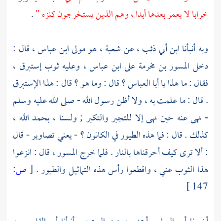
خرابا لا يعمر بعدها أبدا ، وهم الذين يستخرجون كنزه "
.
وبه أنبأنا
ابن أبي ذئب
، عن
شعبة ، هو مولى ابن عباس
، قال :
دخل
المسور بن مخرمة
على
ابن عباس
، وعليه ثوب إستبرق ،
فقال : ما هذا يا
أبا العباس
؟ قال : وما هو ؟ قال : هذا الإستبرق
. قال : ما علمت به ، ولا أظن رسول الله - صلى الله عليه وسلم
- نهى عنه حين نهى إلا للتجبر والتكبر ; ولسنا ، بحمد الله ،
كذلك . قال : فما هذه الطيور في الكانون ؟ - يعني تصاوير - قال
: ألا ترى كيف أحرقناها بالنار . فلما خرج
المسور
، قال : انزعوا
هذا الثوب عني ، واقطعوا رأس هذه التماثيل والطيور .
[
ص:
147 ]