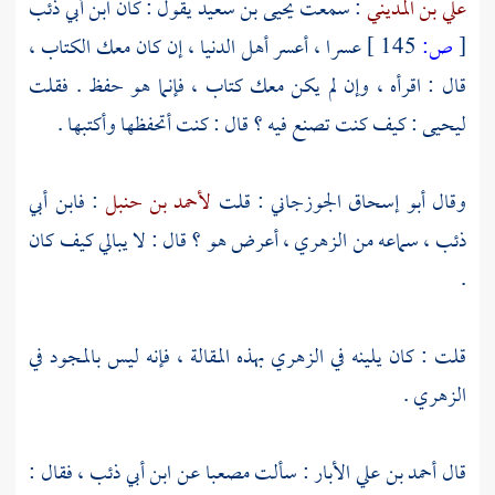
علي بن المديني
: سمعت
يحيى بن سعيد
يقول : كان
ابن أبي ذئب
[
ص:
145 ]
عسرا ، أعسر أهل الدنيا ، إن كان معك الكتاب ،
قال : اقرأه ، وإن لم يكن معك كتاب ، فإنما هو حفظ . فقلت
ليحيى
: كيف كنت تصنع فيه ؟ قال : كنت أتحفظها وأكتبها .
وقال
أبو إسحاق الجوزجاني
: قلت
لأحمد بن حنبل
:
فابن أبي
ذئب
، سماعه من
الزهري
، أعرض هو ؟ قال : لا يبالي كيف كان
.
قلت : كان يلينه في
الزهري
بهذه المقالة ، فإنه ليس بالمجود في
الزهري
.
قال
أحمد بن علي الأبار
: سألت
مصعبا
عن
ابن أبي ذئب
، فقال :