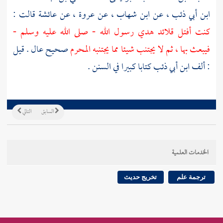
ابن أبي ذئب
، عن
ابن شهاب
، عن
عروة
، عن
عائشة
قالت :
كنت أفتل قلائد هدي رسول الله - صلى الله عليه وسلم -
فيبعث بها ، ثم لا يجتنب شيئا مما يجتنبه المحرم
صحيح عال . قيل
: ألف
ابن أبي ذئب
كتابا كبيرا في السنن .
السابق
التالي
الخدمات العلمية
ترجمة علم
تخريج حديث