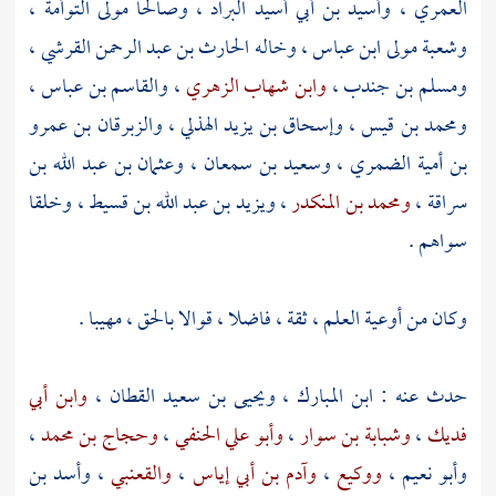
العمري
،
وأسيد بن أبي أسيد البراد
،
وصالحا مولى التوأمة
،
وشعبة مولى ابن عباس
، وخاله
الحارث بن عبد الرحمن القرشي
،
ومسلم بن جندب
،
وابن شهاب الزهري
،
والقاسم بن عباس
،
ومحمد بن قيس
،
وإسحاق بن يزيد الهذلي
،
والزبرقان بن عمرو
بن أمية الضمري
،
وسعيد بن سمعان
،
وعثمان بن عبد الله بن
سراقة
،
ومحمد بن المنكدر
،
ويزيد بن عبد الله بن قسيط
، وخلقا
سواهم .
وكان من أوعية العلم ، ثقة ، فاضلا ، قوالا بالحق ، مهيبا .
حدث عنه :
ابن المبارك
،
ويحيى بن سعيد
القطان ،
وابن أبي
فديك
،
وشبابة بن سوار
،
وأبو علي الحنفي
،
وحجاج بن محمد
،
وأبو نعيم
،
ووكيع
،
وآدم بن أبي إياس
،
والقعنبي
،
وأسد بن