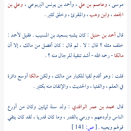
موسى
،
وعاصم بن علي
،
وأحمد بن يونس اليربوعي
،
وعلي بن
الجعد
،
وابن وهب
،
والمقرئ
، وخلق كثير .
قال
أحمد بن حنبل
: كان يشبه
بسعيد بن المسيب
. فقيل
لأحمد
:
خلف
مثله ؟ قال : لا . ثم قال : كان أفضل من
مالك
، إلا أن
مالكا
- رحمه الله - أشد تنقية للرجال منه ؟ .
قلت : وهو أقدم لقيا للكبار من
مالك
، ولكن
مالكا
أوسع دائرة
في العلم ، والفتيا ، والحديث ، والإتقان منه بكثير .
قال
محمد بن عمر الواقدي
: ولد سنة ثمانين وكان من أورع
الناس وأودعهم ، ورمي بالقدر ، وما كان قدريا ، لقد كان يتقي
قولهم ويعيبه .
[
ص:
141 ]