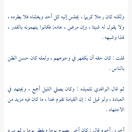
ولكنه كان رجلا كريما ، يجلس إليه كل أحد ويغشاه فلا يطرده ،
ولا يقول له شيئا ، وإن مرض ، عاده; فكانوا يتهمونه بالقدر ،
لهذا وشبهه .
قلت : كان حقه أن يكفهر في وجوههم ، ولعله كان حسن الظن
بالناس .
ثم قال
الواقدي
تلميذه : وكان يصلي الليل أجمع ، ويجتهد في
العبادة ، ولو قيل له : إن القيامة تقوم غدا ، ما كان فيه مزيد من
الاجتهاد .
أخبرني أخوه قال : كان أخي يصوم يوما ويفطر يوما ، ثم سرد