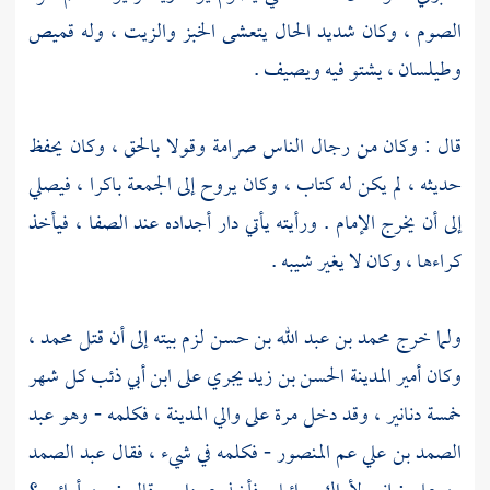
الصوم ، وكان شديد الحال يتعشى الخبز والزيت ، وله قميص
وطيلسان ، يشتو فيه ويصيف .
قال : وكان من رجال الناس صرامة وقولا بالحق ، وكان يحفظ
حديثه ، لم يكن له كتاب ، وكان يروح إلى الجمعة باكرا ، فيصلي
إلى أن يخرج الإمام . ورأيته يأتي دار أجداده عند
الصفا
، فيأخذ
كراءها ، وكان لا يغير شيبه .
ولما خرج
محمد بن عبد الله بن حسن
لزم بيته إلى أن قتل
محمد
،
وكان أمير
المدينة
الحسن بن زيد
يجري على
ابن أبي ذئب
كل شهر
خمسة دنانير ، وقد دخل مرة على والي
المدينة
، فكلمه - وهو
عبد
الصمد بن
علي عم
المنصور
- فكلمه في شيء ، فقال
عبد الصمد