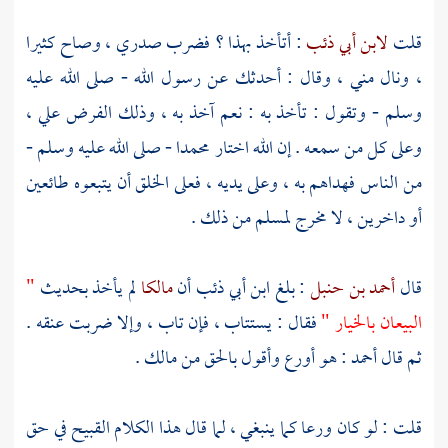
قلت
لابن أبي ذئب
: أتأخذ بهذا ؟ فضرب صدري ، وصاح كثيرا
، ونال مني ، وقال : أحدثك عن رسول الله - صلى الله عليه
وسلم - وتقول : تأخذ به : نعم آخذ به ، وذلك الفرض علي ،
وعلى كل من سمعه . إن الله اختار
محمدا
- صلى الله عليه وسلم -
من الناس فهداهم به ، وعلى يديه ، فعلى الخلق أن يتبعوه طائعين
أو داخرين ، لا مخرج لمسلم من ذلك .
قال
أحمد بن حنبل
: بلغ
ابن أبي ذئب
أن
مالكا
لم يأخذ بحديث
"
البيعان بالخيار "
فقال : يستتاب ، فإن تاب ، وإلا ضربت عنقه .
ثم قال
أحمد
: هو أورع وأقول بالحق من
مالك
.
قلت : لو كان ورعا كما ينبغي ، لما قال هذا الكلام القبيح في حق