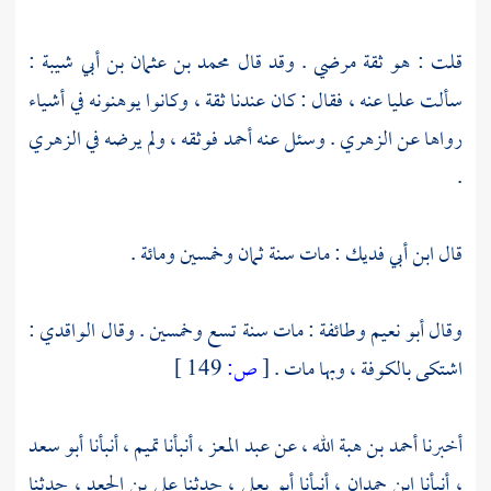
قلت : هو ثقة مرضي . وقد قال
محمد بن عثمان بن أبي شيبة
:
سألت
عليا
عنه ، فقال : كان عندنا ثقة ، وكانوا يوهنونه في أشياء
رواها عن
الزهري
. وسئل عنه
أحمد
فوثقه ، ولم يرضه في
الزهري
.
قال
ابن أبي فديك
: مات سنة ثمان وخمسين ومائة .
وقال
أبو نعيم
وطائفة : مات سنة تسع وخمسين . وقال
الواقدي
:
اشتكى
بالكوفة
، وبها مات .
[
ص:
149 ]
أخبرنا
أحمد بن هبة الله
، عن
عبد المعز
، أنبأنا
تميم
، أنبأنا
أبو سعد
، أنبأنا
ابن حمدان
، أنبأنا
أبو يعلى
، حدثنا
علي بن الجعد
، حدثنا