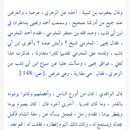
وقال
يعقوب بن شيبة
: أخذه عن
الزهري
، عرضا ، والعرض
عند جميع من أدركنا صحيح . وسمعت
أحمد
ويحيى
يتناظران في
ابن أبي ذئب
،
وعبد الله بن جعفر المخرمي
، فقدم
أحمد المخرمي
، فقال
يحيى
:
المخرمي
شيخ ؟ وأيش عنده ؟ وأطرى
ابن أبي
ذئب
، وقدمه على
المخرمي
تقديما كثيرا متفاوتا ، فذكرت هذا
لعلي
، فوافق
يحيى
، وسألت
عليا
عن سماع
ابن أبي ذئب
من
الزهري
، فقال : هي مقاربة ، وهي عرض .
[
ص:
148 ]
قال
الواقدي
: كان من أورع الناس ، وأفضلهم وكانوا يرمونه
بالقدر ، وما كان قدريا . أخبرني أخوه قال : كان يصوم يوما
ويفطر يوما ، فقدم رجل ، فجعل يسأله عن رجفة
الشام
فأقبل
يحدثه ويستمع له ، وكان ذلك اليوم إفطاره ، فقلت له : قم تغد .