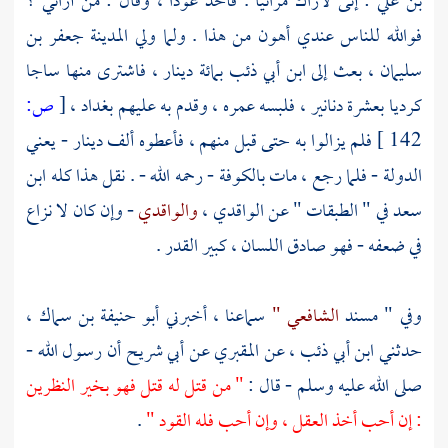
بن علي
: إنى لأراك مرائيا . فأخذ عودا ، وقال : من أرائي ؟
فوالله للناس عندي أهون من هذا . ولما ولي
المدينة
جعفر بن
سليمان
، بعث إلى
ابن أبي ذئب
بمائة دينار ، فاشترى منها ساجا
كرديا بعشرة دنانير ، فلبسه عمره ، وقدم به عليهم
بغداد
،
[
ص:
142 ]
فلم يزالوا به حتى قبل منهم ، فأعطوه ألف دينار - يعني
الدولة - فلما رجع ، مات
بالكوفة
- رحمه الله - . نقل هذا كله
ابن
سعد
في " الطبقات " عن
الواقدي
،
والواقدي
- وإن كان لا نزاع
في ضعفه - فهو صادق اللسان ، كبير القدر .
وفي " مسند
الشافعي "
سماعنا ، أخبرني
أبو حنيفة بن سماك
،
حدثني
ابن أبي ذئب
، عن
المقبري
عن
أبي شريح
أن رسول الله -
صلى الله عليه وسلم - قال :
" من قتل له قتل فهو بخير النظرين
: إن أحب أخذ العقل ، وإن أحب فله القود "
.