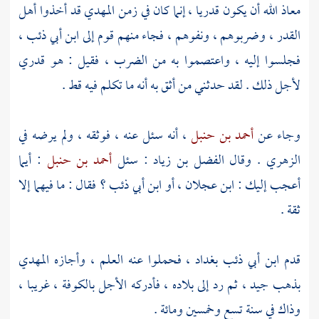
معاذ الله أن يكون قدريا ، إنما كان في زمن
المهدي
قد أخذوا أهل
القدر ، وضربوهم ، ونفوهم ، فجاء منهم قوم إلى
ابن أبي ذئب
،
فجلسوا إليه ، واعتصموا به من الضرب ، فقيل : هو قدري
لأجل ذلك . لقد حدثني من أثق به أنه ما تكلم فيه قط .
وجاء عن
أحمد بن حنبل
، أنه سئل عنه ، فوثقه ، ولم يرضه في
الزهري
. وقال
الفضل بن زياد
: سئل
أحمد بن حنبل
: أيما
أعجب إليك :
ابن عجلان
، أو
ابن أبي ذئب
؟ فقال : ما فيهما إلا
ثقة .
قدم
ابن أبي ذئب
بغداد
، فحملوا عنه العلم ، وأجازه
المهدي
بذهب جيد ، ثم رد إلى بلاده ، فأدركه الأجل
بالكوفة
، غريبا ،
وذاك في سنة تسع وخمسين ومائة .