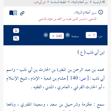
الرئيسية
سير أعلام النبلاء
الطبقة السادسة
ابن أبي ذئب
تراجم الأعلام
سير أعلام النبلاء
الذهبي - شمس الدين محمد بن أحمد بن عثمان الذهبي
جزء
صفحة
7
140
ابن أبي ذئب ( ع )
محمد بن عبد الرحمن بن المغيرة بن الحارث بن أبي ذئب - واسم
أبي ذئب :
[
ص:
140 ]
هشام بن شعبة - الإمام ، شيخ الإسلام
، أبو الحارث القرشي ، العامري ، المدني ، الفقيه .
سمع :
عكرمة
وشرحبيل بن سعد
،
وسعيدا المقبري
،
ونافعا