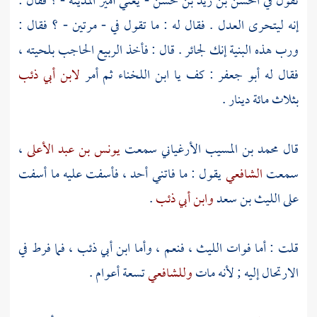
تقول في
الحسن بن زيد بن حسن
- يعني أمير
المدينة
- ؟ فقال :
إنه ليتحرى العدل . فقال له : ما تقول في - مرتين - ؟ فقال :
ورب هذه البنية إنك لجائر . قال : فأخذ
الربيع الحاجب
بلحيته ،
فقال له
أبو جعفر
: كف يا
ابن اللخناء
ثم أمر
لابن أبي ذئب
بثلاث مائة دينار .
قال
محمد بن المسيب الأرغياني
سمعت
يونس بن عبد الأعلى
،
سمعت
الشافعي
يقول : ما فاتني أحد ، فأسفت عليه ما أسفت
على
الليث بن سعد
وابن أبي ذئب
.
قلت : أما فوات
الليث
، فنعم ، وأما
ابن أبي ذئب ،
فما فرط في
الارتحال إليه ; لأنه مات
وللشافعي
تسعة أعوام .