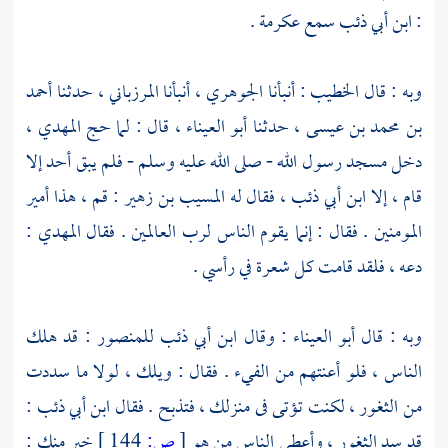
:
ابن أبي ذئب
سمع
عكرمة
.
وبه : قال
الخطيب
: أنبأنا
الجوهري
، أنبأنا
المرزباني
، حدثنا
أحمد
بن محمد بن عيسى
، حدثنا
أبو العيناء
، قال : لما حج
المهدي ،
دخل
مسجد رسول الله
- صلى الله عليه وسلم - فلم يبق أحد إلا
قام ، إلا
ابن أبي ذئب
، فقال له
المسيب بن زهير
: قم ، هذا أمير
المومنين . فقال : إنما يقوم الناس لرب العالمين . فقال
المهدي
:
دعه ، فلقد قامت كل شعرة في رأسي .
وبه : قال
أبو العيناء
: وقال
ابن أبي ذئب
للمنصور
: قد هلك
الناس ، فلو أعنتهم من الفيء . فقال : ويلك ، لولا ما سددت
من الثغور ، لكنت تؤتى فى منزلك ، فتذبح . فقال
ابن أبي ذئب
:
قد سد الثغور ، وأعطى الناس من هو
[
ص:
144 ]
خير منك :