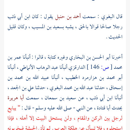
قال
البغوي
: سمعت
أحمد بن حنبل
يقول : كان
ابن أبي ذئب
رجلا صالحا قوالا بالحق ، يشبه
بسعيد بن المسيب
، وكان قليل
الحديث .
أخبرنا
أبو الحسن بن البخاري
وغيره كتابة ، قالوا : أنبأنا
عمر بن
محمد
[
ص:
146 ]
الدارقزي
أنبأنا
عبد الوهاب الأنماطي
، أنبأنا
أبو محمد بن هزارمرد الخطيب
، أنبأنا
عبيد الله بن محمد بن
إسحاق
، حدثنا
عبد الله بن محمد البغوي
، حدثنا
علي بن الجعد
،
أنبأنا
ابن أبي ذئب
، عن
سعيد بن سمعان
، سمعت
أبا هريرة
يحدث
أبا قتادة
، عن النبي - صلى الله عليه وسلم - قال :
" يبايع
لرجل بين الركن والمقام ، ولن يستحل البيت إلا أهله ، فإذا
استحلوه ، فلا تسأل عن هلكة العرب . ثم تأتي الحبشة فيخربونه