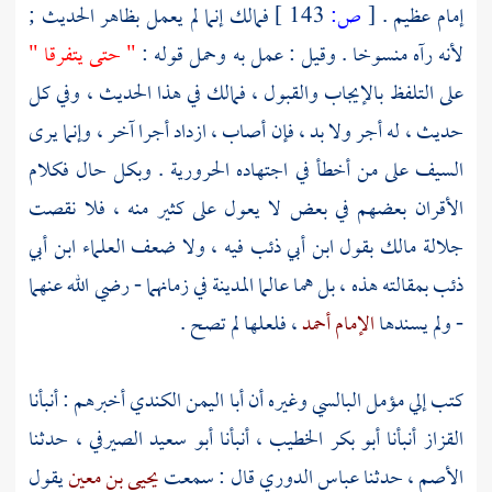
إمام عظيم .
[
ص:
143 ]
فمالك
إنما لم يعمل بظاهر الحديث ;
لأنه رآه منسوخا . وقيل : عمل به وحمل قوله :
" حتى يتفرقا "
على التلفظ بالإيجاب والقبول ،
فمالك
في هذا الحديث ، وفي كل
حديث ، له أجر ولا بد ، فإن أصاب ، ازداد أجرا آخر ، وإنما يرى
السيف على من أخطأ في اجتهاده الحرورية . وبكل حال فكلام
الأقران بعضهم في بعض لا يعول على كثير منه ، فلا نقصت
جلالة
مالك
بقول
ابن أبي ذئب
فيه ، ولا ضعف العلماء
ابن أبي
ذئب
بمقالته هذه ، بل هما عالما
المدينة
في زمانهما - رضي الله عنهما
- ولم يسندها
الإمام أحمد
، فلعلها لم تصح .
كتب إلي
مؤمل البالسي
وغيره أن أبا
اليمن الكندي
أخبرهم : أنبأنا
القزاز
أنبأنا
أبو بكر الخطيب
، أنبأنا
أبو سعيد الصيرفي
، حدثنا
الأصم
، حدثنا
عباس الدوري
قال : سمعت
يحيى بن معين
يقول