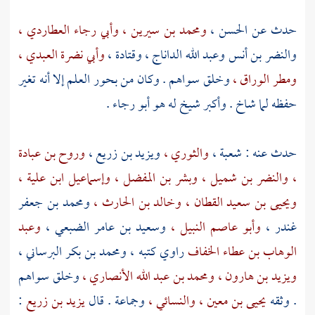
حدث عن
الحسن ،
ومحمد بن سيرين ،
وأبي رجاء العطاردي ،
والنضر بن أنس
وعبد الله الداناج ،
وقتادة ،
وأبي نضرة العبدي ،
ومطر الوراق ،
وخلق سواهم . وكان من بحور العلم إلا أنه تغير
حفظه لما شاخ . وأكبر شيخ له هو
أبو رجاء
.
حدث عنه :
شعبة ،
والثوري ،
ويزيد بن زريع ،
وروح بن عبادة
،
والنضر بن شميل ،
وبشر بن المفضل ،
وإسماعيل ابن علية ،
ويحيى بن سعيد القطان ،
وخالد بن الحارث ،
ومحمد بن جعفر
غندر ،
وأبو عاصم النبيل ،
وسعيد بن عامر الضبعي ،
وعبد
الوهاب بن عطاء الخفاف
راوي كتبه ،
ومحمد بن بكر البرساني ،
ويزيد بن هارون ،
ومحمد بن عبد الله الأنصاري ،
وخلق سواهم
. وثقه
يحيى بن معين ،
والنسائي ،
وجماعة . قال
يزيد بن زريع
: