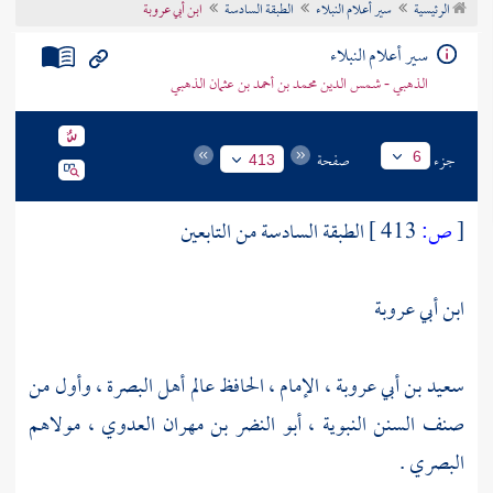
الرئيسية
سير أعلام النبلاء
الطبقة السادسة
ابن أبي عروبة
تراجم الأعلام
سير أعلام النبلاء
الذهبي - شمس الدين محمد بن أحمد بن عثمان الذهبي
جزء
صفحة
6
413
[
ص:
413 ]
الطبقة السادسة من التابعين
ابن أبي عروبة
سعيد بن أبي عروبة ، الإمام ، الحافظ عالم
أهل
البصرة ،
وأول من
صنف السنن النبوية ، أبو النضر بن مهران العدوي ، مولاهم
البصري .