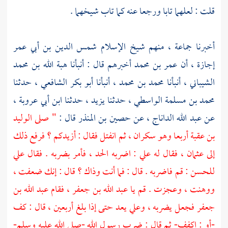
قلت : لعلهما تابا ورجعا عنه كما تاب شيخهما .
أخبرنا جماعة ، منهم
شيخ الإسلام شمس الدين بن أبي عمر
إجازة ، أن
عمر بن محمد
أخبرهم قال : أنبأنا
هبة الله بن محمد
الشيباني ،
أنبأنا
محمد بن محمد ،
أنبأنا
أبو بكر الشافعي ،
حدثنا
محمد بن مسلمة الواسطي ،
حدثنا
يزيد ،
حدثنا
ابن أبي عروبة ،
عن
عبد الله الداناج ،
عن
حصين بن المنذر
قال :
" صلى
الوليد
بن عقبة
أربعا وهو سكران ، ثم انفتل فقال : أزيدكم ؟ فرفع ذلك
إلى
عثمان ،
فقال له
علي
: اضربه الحد ، فأمر بضربه . فقال
علي
للحسن
: قم فاضربه . قال : فما أنت وذاك ؟ قال : إنك ضعفت ،
ووهنت ، وعجزت . قم يا
عبد الله بن جعفر ،
فقام
عبد الله بن
جعفر
فجعل يضربه ،
وعلي
يعد حتى إذا بلغ أربعين ، قال : كف
-أو : اكفف- ثم قال : ضرب رسول الله -صلى الله عليه وسلم-