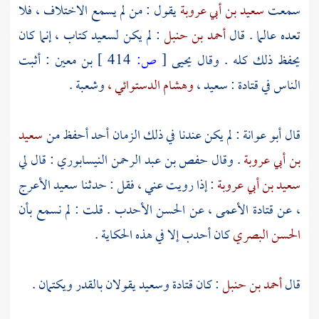
سمعت
سعيد بن أبي عروبة
يقول : من لم يسمع الاختلاف ، فلا
تعده عالما . قال
أحمد بن حنبل
: لم يكن
لسعيد
كتاب ، إنما كان
يحفظ ذلك كله . وقال
يحيى
[
ص:
414 ]
بن معين
: أثبت
الناس في
قتادة
:
سعيد ،
وهشام الدستوائي ،
وشعبة
.
قال
أبو عوانة
: لم يكن عندنا في ذلك الزمان أحد أحفظ من
سعيد
بن أبي عروبة
. وقال
حفص بن عبد الرحمن النيسابوري
: قال لي
سعيد بن أبي عروبة
: إذا رويت عني ، فقل : حدثنا
سعيد الأعرج
،
عن
قتادة الأعمى ،
عن
الحسن الأحدب
. قلت : لم نسمع بأن
الحسن البصري
كان أحدب إلا في هذه الحكاية .
قال
أحمد بن حنبل
: كان
قتادة
وسعيد
يقولان بالقدر ويكتمان .