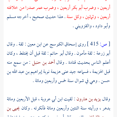
أربعين ، وضرب
أبو بكر
أربعين ، وضرب
عمر
صدرا من خلافته
أربعين ، وثمانين ، وكل سنة
. هذا حديث صحيح ، أخرجه
مسلم
وأبو داود ،
والقزويني
.
[
ص:
415 ]
روى
إسحاق الكوسج
عن
ابن معين
: ثقة . وقال
أبو زرعة
: ثقة مأمون . وقال
أبو حاتم
: ثقة قبل أن يختلط ، وكان
أعلم الناس بحديث
قتادة
. وقال
أحمد بن حنبل
: من سمع منه
قبل الهزيمة ، فسماعه جيد عنى هزيمة نوبة
إبراهيم بن عبد الله بن
حسن
. وهي في شوال سنة خمس وأربعين ومائة .
وقال
يزيد بن هارون
: لقيت
ابن أبي عروبة ،
قبل الأربعين ومائة
بدهر ، ورأيته سنة اثنتين وأربعين ومائة فأنكرته . وكان
يحيى بن