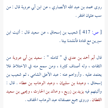
روى
محمد بن عبد الله الأنصاري ،
عن
ابن أبي عروبة
قال : من
سب
عثمان
افتقر .
[
ص:
417 ]
شعيب بن إسحاق ،
عن
سعيد
قال : أتيت
ابن
سيرين
مع
قتادة
فأنشدنا بيتا .
قال
أبو أحمد بن عدي
في " كامله " :
سعيد بن أبي عروبة
من
الثقات ، وله أصناف كثيرة ، ومن سمع منه في الاختلاط فلا
يعتمد عليه . وأرواهم عنه :
عبد الأعلى الشامي ،
ثم
شعيب بن
إسحاق ،
وعبدة بن سليمان ،
وعبد الوهاب بن عطاء
. قال :
وأثبتهم فيه
يزيد بن زريع ،
وخالد بن الحارث ،
ويحيى بن سعيد
القطان
. وروى جميع مصنفاته
عبد الوهاب الخفاف
.