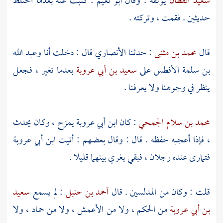
سعيد القطان
يوثقه . وقال
أبو نعيم
: كتبت عنه بعدما اختلط
حديثين . فقمت ، وتركته .
قال
محمد بن مثنى
: حدثنا
الأنصاري
قال : دخلت أنا
وعبد الله
بن سلمة الأفطس
على
سعيد بن أبي عروبة
بعدما تغير ، فجعل
ينظر في وجوهنا ولا يعرفنا .
محمد بن سلام الجمحي
: كان
ابن أبي عروبة
يمزح ، وكان يحدث
، فإذا أعجبه حفظه . قال : وقال بعضهم : أتيت
ابن أبي عروبة
فتمارى عنده رجلان ، فبقي يغري بينهما قليلا .
قلت : وكان من المدلسين . قال
أحمد بن حنبل
: لم يسمع
سعيد
بن أبي عروبة
من
الحكم ،
ولا من
الأعمش ،
ولا من
حماد ،
ولا