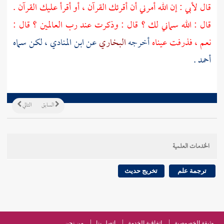
قال لأبي : إن الله أمرني أن أقرئك القرآن ، أو أقرأ عليك القرآن .
قال : الله سماني لك ؟ قال : وذكرت عند رب العالمين ؟ قال :
نعم ، فذرفت عيناه
أخرجه
البخاري
عن
ابن المنادي
، لكن سماه
أحمد
.
السابق
التالي
الخدمات العلمية
ترجمة علم
تخريج حديث
وثيقة الخصوصية
اتفاقية الخدمة
اتصل بنا
من نحن