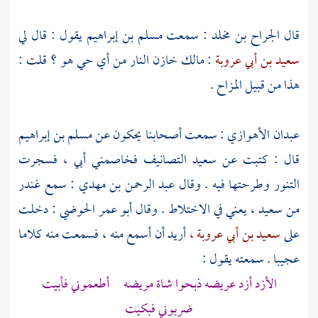
قال
الجراح بن مخلد
: سمعت
مسلم بن إبراهيم
يقول : قال لي
سعيد بن أبي عروبة
:
مالك
خازن النار من أي حي هو ؟ قلت :
هذا من قبيل المزاح .
عبدان الأهوازي
: سمعت أصحابنا يحكون عن
مسلم بن إبراهيم
قال : كتبت عن
سعيد
التصانيف فخاصمني أبي ، فسجرت
التنور وطرحتها فيه . وقال
عبد الرحمن بن مهدي
: سمع
غندر
من
سعيد
، يعني في الاختلاط . وقال
أبو عمر الحوضي
: دخلت
على
سعيد بن أبي عروبة ،
أريد أن أسمع منه ، فسمعت منه كلاما
عجيبا . سمعته يقول :
الأزد أزد عريضه ذبحوا شاة مريضه أطعموني فأبيت
ضربوني فبكيت