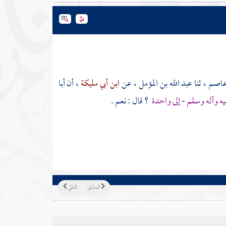
 عاصم
، ثنا
عبد الله بن المؤمل
، عن
ابن أبي مليكة
، أن
أبا
يه وآله وسلم - إلى واحدة
؟ قال : نعم .
السابق
التالي