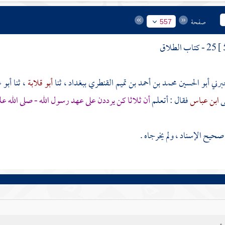
صفحة
557
25 - كتاب الطلاق
أبو الحسين محمد بن أحمد بن تميم القنطري
ببغداد ، ثنا
أبو قلابة
، ثنا
أبو
ى
ابن عباس
فقال : أتعلم
أن ثلاثا كن يرددن على عهد رسول الله - صلى الله عل
يح الإسناد ، ولم يخرجاه .