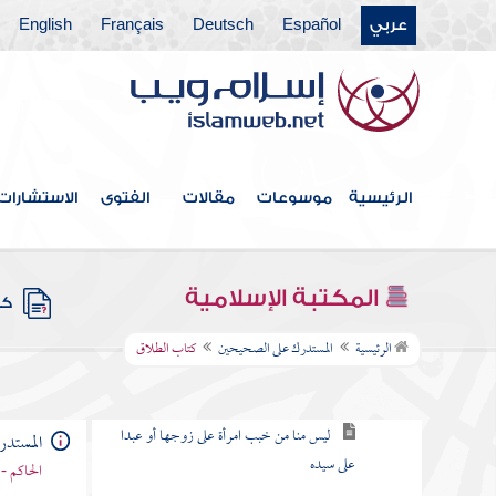
عربي
Español
Deutsch
Français
English
كتاب فضائل القرآن
كتاب البيوع
كتاب الجهاد
كتاب قسم الفيء
الرئيسية
موسوعات
مقالات
الفتوى
الاستشارات
كتاب قتال أهل البغي وهو آخر الجهاد
كتاب النكاح
المكتبة الإسلامية
كتب
كتاب الطلاق
الرئيسية
المستدرك على الصحيحين
كتاب الطلاق
ما أحل الله شيئا أبغض إليه من الطلاق
ليس منا من خبب امرأة على زوجها أو عبدا
المستد
على سيده
الحاكم - 