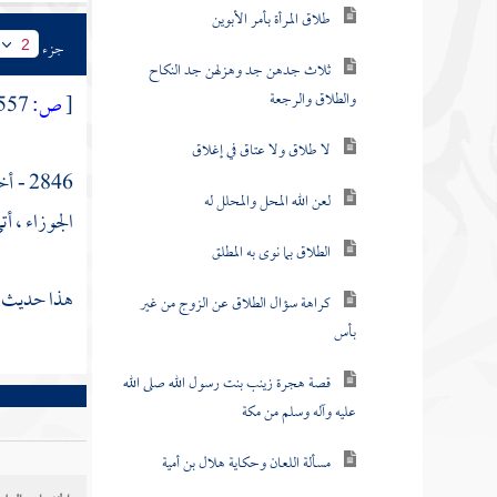
طلاق المرأة بأمر الأبوين
جزء
2
ثلاث جدهن جد وهزلهن جد النكاح
والطلاق والرجعة
[
ص:
557 ]
لا طلاق ولا عتاق في إغلاق
2846 - أخبرني
لعن الله المحل والمحلل له
الجوزاء
، أت
الطلاق بما نوى به المطلق
هذا حديث صح
كراهة سؤال الطلاق عن الزوج من غير
بأس
قصة هجرة زينب بنت رسول الله صلى الله
عليه وآله وسلم من مكة
مسألة اللعان وحكاية هلال بن أمية