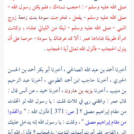
صلى الله عليه وسلم - : احجب نساءك ، فلم يكن رسول الله -
صلى الله عليه وسلم - يفعل ، فخرجت
سودة بنت زمعة
زوج
النبي - صلى الله عليه وسلم - ليلة من الليالي عشاء ، وكانت
امرأة طويلة فناداها
عمر
: ألا قد عرفناك يا
سودة
- حرصا على أن
ينزل الحجاب - فأنزل الله تعالى آية الحجاب
.
أخبرنا
أحمد بن عبد الله الصالحي
، أخبرنا
أبو بكر أحمد بن الحسن
الحيري
، أخبرنا
حاجب ابن أحمد الطوسي
، أخبرنا
عبد الرحيم
بن منيب
، أخبرنا
يزيد بن هارون
، أخبرنا
حميد
، عن
أنس
قال :
قال عمر : وافقني ربي في ثلاث قلت : يا رسول الله لو اتخذت
من مقام إبراهيم مصلى ؟
[
ص:
371 ]
فأنزل الله : "
واتخذوا
من مقام إبراهيم مصلى
" ، وقلت : يا رسول الله إنه يدخل عليك
البر والفاجر فلو أمرت أمهات المؤمنين بالحجاب ؟ فأنزل الله آية