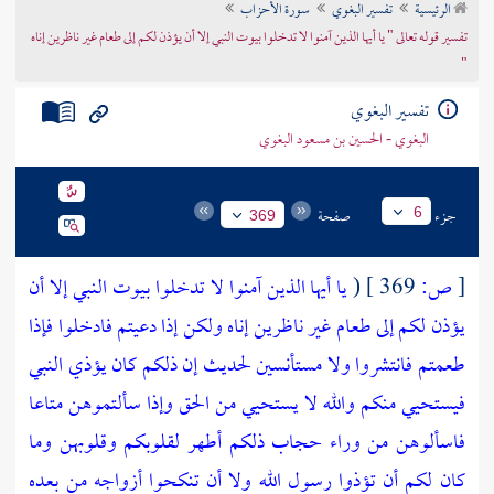
الرئيسية
تفسير البغوي
سورة الأحزاب
تراجم الأعلام
تفسير قوله تعالى " يا أيها الذين آمنوا لا تدخلوا بيوت النبي إلا أن يؤذن لكم إلى طعام غير ناظرين إناه
"
تفسير البغوي
البغوي - الحسين بن مسعود البغوي
جزء
صفحة
6
369
[
ص:
369 ]
(
يا أيها الذين آمنوا لا تدخلوا بيوت النبي إلا أن
يؤذن لكم إلى طعام غير ناظرين إناه ولكن إذا دعيتم فادخلوا فإذا
طعمتم فانتشروا ولا مستأنسين لحديث إن ذلكم كان يؤذي النبي
فيستحيي منكم والله لا يستحيي من الحق وإذا سألتموهن متاعا
فاسألوهن من وراء حجاب ذلكم أطهر لقلوبكم وقلوبهن وما
كان لكم أن تؤذوا رسول الله ولا أن تنكحوا أزواجه من بعده