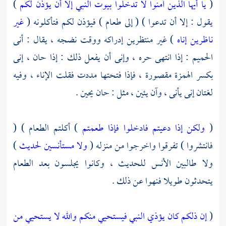
(
يا أيها الذين آمنوا لا تدخلوا بيوت النبي إلا أن يؤذن لكم
)
يقول : إلا أن تدعوا ) ( إلى طعام ) فيؤذن لكم فتأكلونه (
غير
ناظرين إناه
) غير منتظرين إدراكه ووقت نضجه ، يقال : أنى
الحميم : إذا انتهى حره ، وإنى أن يفعل ذلك : إذا حان ، إنى
بكسر الهمزة مقصورة ، فإذا فتحتها مددت فقلت الإناء ، وفيه
لغتان إنى يأنى ، وآن يئين ، مثل : حان يحين .
(
ولكن إذا دعيتم فادخلوا فإذا طعمتم
) أكلتم الطعام ) (
فانتشروا ) تفرقوا واخرجوا من منزله (
ولا مستأنسين لحديث
)
ولا طالبين الأنس للحديث ، وكانوا يجلسون بعد الطعام
يتحدثون طويلا فنهوا عن ذلك .
(
إن ذلكم كان يؤذي النبي فيستحيي منكم والله لا يستحيي من