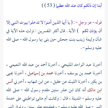
أبدا إن ذلكم كان عند الله عظيما
( 53 ) )
قوله - عز وجل - : (
يا أيها الذين آمنوا لا تدخلوا بيوت النبي إلا
أن يؤذن لكم
) الآية . قال أكثر المفسرين : نزلت هذه الآية في
شأن وليمة
زينب بنت جحش
حين بنى بها رسول الله - صلى الله
عليه وسلم - .
أخبرنا
عبد الواحد المليحي
، أخبرنا
أحمد بن عبد الله النعيمي
،
أخبرنا
محمد بن يوسف
، أخبرنا
محمد بن إسماعيل
، أخبرنا
يحيى
بن بكير
، أخبرنا
الليث عن عقيل
، عن
ابن شهاب
، أخبرني
أنس
ابن مالك
أنه كان ابن عشر سنين مقدم رسول الله - صلى الله
عليه وسلم - المدينة ، قال : وكانت
أم هانئ
تواظبني على خدمة
النبي - صلى الله عليه وسلم - ، فخدمته عشر سنين ، وتوفي النبي