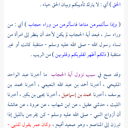
الحق
) أي : لا يترك تأديبكم وبيان الحق حياء .
(
وإذا سألتموهن متاعا فاسألوهن من وراء حجاب
) أي : من
وراء ستر ، فبعد آية الحجاب لم يكن لأحد أن ينظر إلى امرأة من
نساء رسول الله - صلى الله عليه وسلم - منتقبة كانت أو غير
منتقبة (
ذلكم أطهر لقلوبكم وقلوبهن
) من الريب .
وقد صح في
سبب نزول آية الحجاب
ما أخبرنا
عبد الواحد
المليحي
، أخبرنا
أحمد بن عبد الله النعيمي
، أخبرنا
محمد بن
يوسف
، أخبرنا
محمد بن إسماعيل
، أخبرنا
يحيى بن بكير
، أخبرنا
الليث
، حدثني
عقيل
، عن
ابن شهاب
، عن
عروة
، عن
عائشة
أن أزواج النبي - صلى الله عليه وسلم - كن يخرجن بالليل إذا
تبرزن إلى المناصع ، وهو صعيد أفيح ،
وكان عمر يقول للنبي -