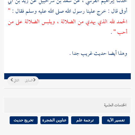
حدثنا
إبراهيم القرشي
، عن
سعد بن شرحبيل
عن
زيد بن أبي
أوفى
قال : خرج علينا رسول الله صلى الله عليه وسلم فقال :
"
الحمد لله الذي يهدي من الضلالة ، ويلبس الضلالة على من
أحب "
.
وهذا أيضا حديث غريب جدا .
السابق
التالي
الخدمات العلمية
تفسير الآية
ترجمة علم
عناوين الشجرة
تخريج حديث