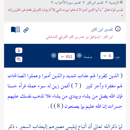
الرئيسية
تفسير ابن كثير
تفسير سورة الأحزاب
تراجم الأعلام
تفسير قوله تعالى " يا أيها الذين آمنوا لا تدخلوا بيوت النبي إلا أن يؤذن لكم إلى طعام غير ناظرين إناه
"
تفسير ابن كثير
ابن كثير - إسماعيل بن عمر بن كثير القرشي الدمشقي
جزء
صفحة
6
451
(
الذين كفروا لهم عذاب شديد والذين آمنوا وعملوا الصالحات
لهم مغفرة وأجر كبير
( 7 )
أفمن زين له سوء عمله فرآه حسنا
فإن الله يضل من يشاء ويهدي من يشاء فلا تذهب نفسك عليهم
حسرات إن الله عليم بما يصنعون
( 8 ) ) .
لما ذكرالله تعالى أن أتباع إبليس مصيرهم إلىعذاب السعير ، ذكر