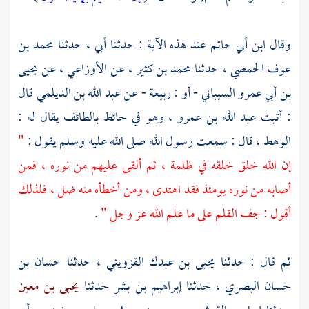
وقال
ابن أبي حاتم
عند هذه الآية : حدثنا أبي ، حدثنا
محمد بن
عوف الحمصي
، حدثنا
محمد بن كثير
، عن
الأوزاعي ،
عن
يحيى
بن أبي عمرو السيباني - أو : ربيعة -
عن
عبد الله بن الديلمي
قال
: أتيت
عبد الله بن عمرو
، وهو في حائط
بالطائف
يقال له :
الوهط ، قال : سمعت رسول الله صلى الله عليه وسلم يقول :
"
إن الله خلق خلقه في ظلمة ، ثم ألقى عليهم من نوره ، فمن
أصابه من نوره يومئذ فقد اهتدى ، ومن أخطأه منه ضل ، فلذلك
أقول : جف القلم على ما علم الله عز وجل "
.
ثم قال : حدثنا
يحيى بن عبدك القزويني
، حدثنا
حسان بن
حسان البصري
، حدثنا
إبراهيم بن بشر
حدثنا
يحيى بن معين