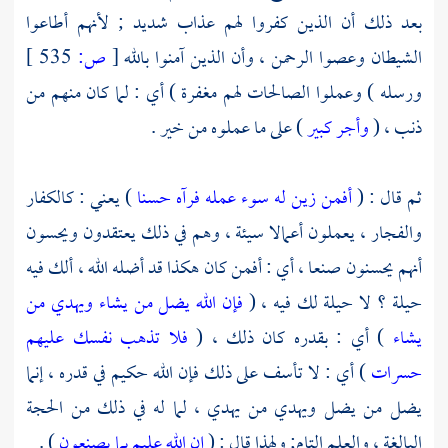
بعد ذلك أن الذين كفروا لهم عذاب شديد ; لأنهم أطاعوا
الشيطان وعصوا الرحمن ، وأن الذين آمنوا بالله
[
ص:
535 ]
ورسله ) وعملوا الصالحات لهم مغفرة ) أي : لما كان منهم من
ذنب ، (
وأجر كبير
) على ما عملوه من خير .
ثم قال : (
أفمن زين له سوء عمله فرآه حسنا
) يعني : كالكفار
والفجار ، يعملون أعمالا سيئة ، وهم في ذلك يعتقدون ويحسون
أنهم يحسنون صنعا ، أي : أفمن كان هكذا قد أضله الله ، ألك فيه
حيلة ؟ لا حيلة لك فيه ، (
فإن الله يضل من يشاء ويهدي من
يشاء
) أي : بقدره كان ذلك ، (
فلا تذهب نفسك عليهم
حسرات
) أي : لا تأسف على ذلك فإن الله حكيم في قدره ، إنما
يضل من يضل ويهدي من يهدي ، لما له في ذلك من الحجة
البالغة ، والعلم التام; ولهذا قال : (
إن الله عليم بما يصنعون
) .