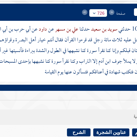
صفحة
726
سويد بن سعيد
حدثنا
علي بن مسهر
عن
داود
عن
أبي حرب بن أبي 
 عليه ثلاث مائة رجل قد قرءوا القرآن فقال أنتم خيار أهل
البصرة
وقراؤهم 
 قبلكم وإنا كنا نقرأ سورة كنا نشبهها في الطول والشدة ببراءة فأنسيتها غير
ا يملأ جوف ابن
آدم
إلا التراب وكنا نقرأ سورة كنا نشبهها بإحدى المسبحات ف
ن فتكتب شهادة في أعناقكم فتسألون عنها يوم القيامة
ية
عناوين الشجرة
الشرح