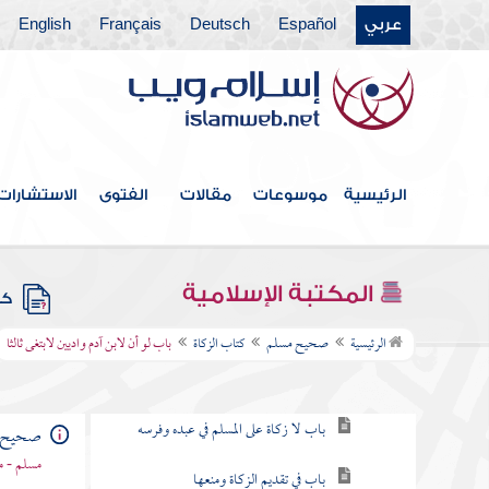
عربي
Español
Deutsch
Français
English
كتاب صلاة المسافرين وقصرها
كتاب الجمعة
كتاب صلاة العيدين
كتاب صلاة الاستسقاء
الرئيسية
موسوعات
مقالات
الفتوى
الاستشارات
كتاب الكسوف
كتاب الجنائز
المكتبة الإسلامية
كتب
كتاب الزكاة
الرئيسية
صحيح مسلم
كتاب الزكاة
باب لو أن لابن آدم واديين لابتغى ثالثا
باب ما فيه العشر أو نصف العشر
باب لا زكاة على المسلم في عبده وفرسه
صحيح 
مسلم - م
باب في تقديم الزكاة ومنعها