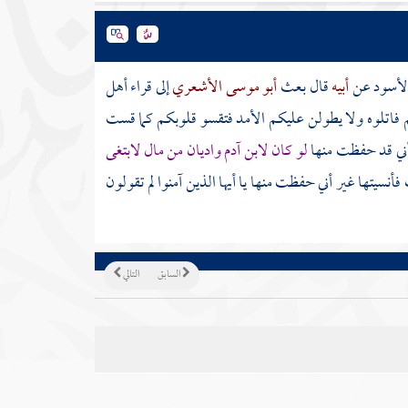
الأسود
عن
أبيه
قال بعث
أبو موسى الأشعري
إلى قراء أهل
فاتلوه ولا يطولن عليكم الأمد فتقسو قلوبكم كما قست
 أني قد حفظت منها
لو كان لابن
آدم
واديان من مال لابتغى
أنسيتها غير أني حفظت منها يا أيها الذين آمنوا لم تقولون
السابق
التالي