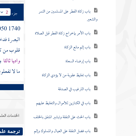
باب زكاة الفطر على المسلمين من التمر
جزء
2
والشعير
1740 1050 حدثني
باب الأمر بإخراج زكاة الفطر قبل الصلاة
البصرة
فدخل
باب إثم مانع الزكاة
قلوب من كان
واديا ثالثا
ول
باب إرضاء السعاة
ما لا تفعلو
باب تغليظ عقوبة من لا يؤدي الزكاة
باب الترغيب في الصدقة
باب في الكنازين للأموال والتغليظ عليهم
الخدمات العلم
باب الحث على النفقة وتبشير المنفق بالخلف
باب فضل النفقة على العيال والمملوك وإثم
ترجمة علم