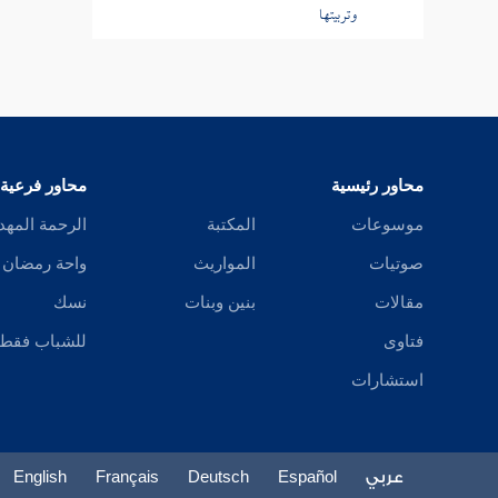
وتربيتها
باب الحث على الصدقة ولو بشق تمرة أو
كلمة طيبة وأنها حجاب من النار
باب الحمل بأجرة يتصدق بها والنهي
الشديد عن تنقيص المتصدق بقليل
محاور رئيسية
محاور فرعية
باب فضل المنيحة
موسوعات
المكتبة
الرحمة المهد
صوتيات
المواريث
واحة رمضان
باب مثل المنفق والبخيل
مقالات
بنين وبنات
نسك
باب ثبوت أجر المتصدق وإن وقعت
فتاوى
للشباب فقط
الصدقة في يد غير أهلها
استشارات
باب أجر الخازن الأمين والمرأة إذا تصدقت
من بيت زوجها غير مفسدة بإذنه الصريح أو
العرفي
عربي
Español
Deutsch
Français
English