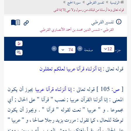
الرئيسية
تفسير القرطبي
سورة الحج
تراجم الأعلام
قوله تعالى وما أرسلنا من قبلك من رسول ولا نبي إلا إذا تمنى
تفسير القرطبي
القرطبي - شمس الدين محمد بن أحمد الأنصاري القرطبي
جزء
صفحة
12
74
قوله تعالى :
إنا أنزلناه قرآنا عربيا لعلكم تعقلون
[
ص:
105 ]
قوله تعالى :
إنا أنزلناه قرآنا عربيا
يجوز أن يكون
المعنى : إنا أنزلنا القرآن عربيا ; نصب " قرآنا " على الحال ; أي
مجموعا . و " عربيا " نعت لقوله " قرآنا " . ويجوز أن يكون
توطئة للحال ، كما تقول : مررت بزيد رجلا صالحا ، و " عربيا "
على الحال ، أي يقرأ بلغتكم يا معشر العرب . أعرب بين ، ومنه