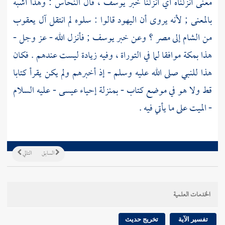
معنى أنزلناه أي أنزلنا خبر
يوسف
، قال
النحاس
: وهذا أشبه
بالمعنى ; لأنه يروى أن
اليهود
قالوا : سلوه لم انتقل
آل يعقوب
من
الشام
إلى
مصر ؟
وعن خبر
يوسف
; فأنزل الله - عز وجل -
هذا
بمكة
موافقا لما في التوراة ، وفيه زيادة ليست عندهم . فكان
هذا للنبي صلى الله عليه وسلم - إذ أخبرهم ولم يكن يقرأ كتابا
قط ولا هو في موضع كتاب - بمنزلة إحياء
عيسى
- عليه السلام
- الميت على ما يأتي فيه .
السابق
التالي
الخدمات العلمية
تفسير الآية
تخريج حديث