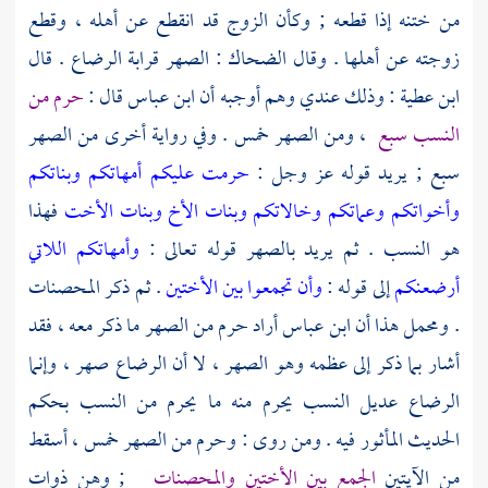
من ختنه إذا قطعه ; وكأن الزوج قد انقطع عن أهله ، وقطع
زوجته عن أهلها . وقال
الضحاك
: الصهر قرابة الرضاع . قال
ابن عطية
: وذلك عندي وهم أوجبه أن ابن عباس قال :
حرم من
النسب سبع
، ومن الصهر خمس . وفي رواية أخرى من الصهر
سبع ; يريد قوله عز وجل :
حرمت عليكم أمهاتكم وبناتكم
وأخواتكم وعماتكم وخالاتكم وبنات الأخ وبنات الأخت
فهذا
هو النسب . ثم يريد بالصهر قوله تعالى :
وأمهاتكم اللاتي
أرضعنكم
إلى قوله :
وأن تجمعوا بين الأختين
. ثم ذكر المحصنات
. ومحمل هذا أن
ابن عباس
أراد حرم من الصهر ما ذكر معه ، فقد
أشار بما ذكر إلى عظمه وهو الصهر ، لا أن الرضاع صهر ، وإنما
الرضاع عديل النسب يحرم منه ما يحرم من النسب بحكم
الحديث المأثور فيه . ومن روى : وحرم من الصهر خمس ، أسقط
من الآيتين
الجمع بين الأختين والمحصنات
; وهن ذوات