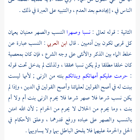
الناس في ، إيجادهم بعد العدم ، والتنبيه على العبرة في ذلك .
الثانية : قوله تعالى :
نسبا وصهرا
النسب والصهر معنيان يعمان
كل قربى تكون بين آدميين . قال
ابن العربي
: النسب عبارة عن
خلط الماء بين الذكر والأنثى على وجه الشرع ، فإن كان بمعصية
كان خلقا مطلقا ولم يكن نسبا محققا ، ولذلك لم يدخل تحت قوله
:
حرمت عليكم أمهاتكم وبناتكم
بنته من الزنى ; لأنها ليست
ببنت له في أصح القولين لعلمائنا وأصح القولين في الدين ، وإذا لم
يكن نسب شرعا فلا صهر شرعا فلا يحرم الزنى بنت أم ولا أم
بنت ، وما يحرم من الحلال لا يحرم من الحرام ; لأن الله امتن
بالنسب والصهر على عباده ورفع قدرهما ، وعلق الأحكام في
الحل والحرمة عليهما فلا يلحق الباطل بهما ولا يساويهما .