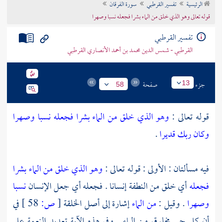
الرئيسية
تفسير القرطبي
سورة الفرقان
تراجم الأعلام
قوله تعالى وهو الذي خلق من الماء بشرا فجعله نسبا وصهرا
تفسير القرطبي
القرطبي - شمس الدين محمد بن أحمد الأنصاري القرطبي
جزء
صفحة
13
58
قوله تعالى :
وهو الذي خلق من الماء بشرا فجعله نسبا وصهرا
وكان ربك قديرا
.
فيه مسألتان : الأولى : قوله تعالى :
وهو الذي خلق من الماء بشرا
فجعله
أي خلق من النطفة إنسانا . فجعله أي جعل الإنسان
نسبا
وصهرا
. وقيل :
من الماء
إشارة إلى أصل الخلقة
[
ص:
58 ]
في
أن كل حي مخلوق من الماء . وفي هذه الآية تعديد النعمة على