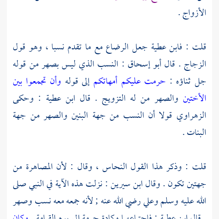
الأزواج .
قلت :
فابن عطية
جعل الرضاع مع ما تقدم نسبا ، وهو قول
الزجاج
. قال
أبو إسحاق
: النسب الذي ليس بصهر من قوله
جل ثناؤه :
حرمت عليكم أمهاتكم
إلى قوله
وأن تجمعوا بين
الأختين
والصهر من له التزويج . قال
ابن عطية
: وحكى
الزهراوي
قولا أن النسب من جهة البنين والصهر من جهة
البنات .
قلت : وذكر هذا القول
النحاس
، وقال : لأن المصاهرة من
جهتين تكون . وقال
ابن سيرين
: نزلت هذه الآية في النبي صلى
الله عليه وسلم
وعلي
رضي الله عنه ; لأنه جمعه معه نسب وصهر
. قال
ابن عطية
: فاجتماعهما وكادة حرمة إلى يوم القيامة .
وكان