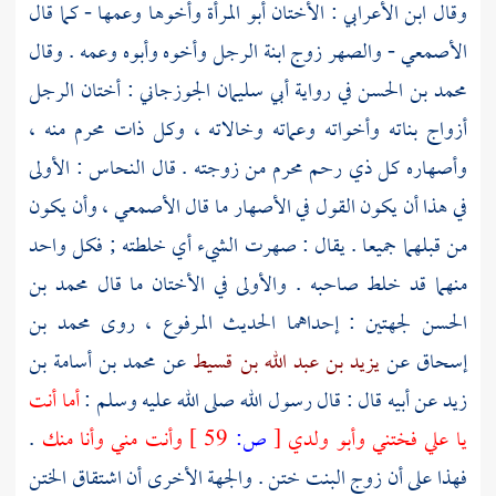
وقال
ابن الأعرابي
: الأختان أبو المرأة وأخوها وعمها - كما قال
الأصمعي
- والصهر زوج ابنة الرجل وأخوه وأبوه وعمه . وقال
محمد بن الحسن
في رواية
أبي سليمان الجوزجاني
: أختان الرجل
أزواج بناته وأخواته وعماته وخالاته ، وكل ذات محرم منه ،
وأصهاره كل ذي رحم محرم من زوجته . قال
النحاس
: الأولى
في هذا أن يكون القول في الأصهار ما قال
الأصمعي
، وأن يكون
من قبلهما جميعا . يقال : صهرت الشيء أي خلطته ; فكل واحد
منهما قد خلط صاحبه . والأولى في الأختان ما قال
محمد بن
الحسن
لجهتين : إحداهما الحديث المرفوع ، روى
محمد بن
إسحاق
عن
يزيد بن عبد الله بن قسيط
عن
محمد بن أسامة بن
زيد
عن أبيه قال : قال رسول الله صلى الله عليه وسلم :
أما أنت
يا
علي
فختني وأبو ولدي
[
ص:
59 ]
وأنت مني وأنا منك
.
فهذا على أن زوج البنت ختن . والجهة الأخرى أن اشتقاق الختن