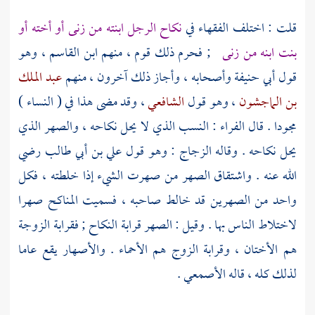
قلت : اختلف الفقهاء في
نكاح الرجل ابنته من زنى أو أخته أو
بنت ابنه من زنى
; فحرم ذلك قوم ، منهم
ابن القاسم
، وهو
قول
أبي حنيفة
وأصحابه ، وأجاز ذلك آخرون ، منهم
عبد الملك
بن الماجشون
، وهو قول
الشافعي
، وقد مضى هذا في ( النساء )
مجودا . قال
الفراء
: النسب الذي لا يحل نكاحه ، والصهر الذي
يحل نكاحه . وقاله
الزجاج
: وهو قول
علي بن أبي طالب
رضي
الله عنه . واشتقاق الصهر من صهرت الشيء إذا خلطته ، فكل
واحد من الصهرين قد خالط صاحبه ، فسميت المناكح صهرا
لاختلاط الناس بها . وقيل : الصهر قرابة النكاح ; فقرابة الزوجة
هم الأختان ، وقرابة الزوج هم الأحماء . والأصهار يقع عاما
لذلك كله ، قاله
الأصمعي
.