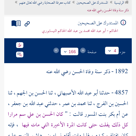
الرئيسية
المستدرك على الصحيحين
كتاب معرفة الصحابة رضي الله تعالى عنهم
تراجم الأعلام
ذكر سنة وفاة الحسن رضي الله عنه
المستدرك على الصحيحين
الحاكم - أبو عبد الله محمد بن عبد الله الحاكم النيسابوري
جزء
صفحة
4
166
1892 - ذكر سنة وفاة
الحسن
رضي الله عنه
4857 - حدثنا
أبو عبد الله الأصبهاني
، ثنا
الحسن بن الجهم
، ثنا
الحسين بن الفرج
، ثنا
محمد بن عمر
، حدثني
عبد الله بن جعفر
،
عن
أم بكر بنت المسور
قالت : "
كان
الحسن بن علي
سم مرارا
كل ذلك يفلت حتى كانت المرة الأخيرة التي مات فيها
، فإنه
كان يختلف كبده ، فلما مات أقام نساء
بني هاشم
النوح عليه