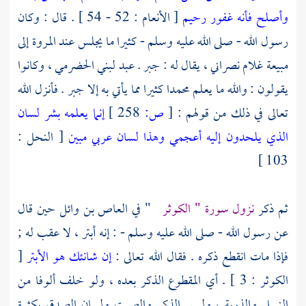
وأصلح فأنه غفور رحيم
[ الأنعام : 52 - 54 ] . قال : وكان
رسول الله - صلى الله عليه وسلم - كثيرا ما يجلس عند
المروة
إلى
مبيعة غلام نصراني ، يقال له :
جبر
. عبد
لبني الحضرمي ،
وكانوا
يقولون : والله ما يعلم
محمدا
كثيرا مما يأتي به إلا
جبر
. فأنزل الله
تعالى في ذلك من قولهم :
[
ص:
258 ]
إنما يعلمه بشر لسان
الذي يلحدون إليه أعجمي وهذا لسان عربي مبين
[ النحل :
103 ]
ثم ذكر
نزول سورة " الكوثر
" في
العاص بن وائل
حين قال
عن رسول الله - صلى الله عليه وسلم - : إنه أبتر ، لا عقب له ;
فإذا مات انقطع ذكره . فقال الله تعالى :
إن شانئك هو الأبتر
[
الكوثر : 3 ] . أي المقطوع الذكر بعده ، ولو خلف ألوفا من
النسل والذرية ، وليس الذكر والصيت ولسان الصدق بكثرة