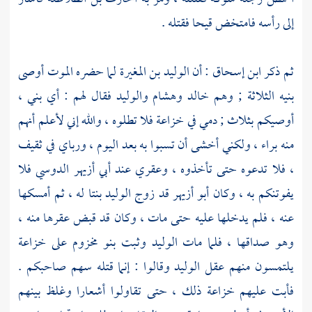
إلى رأسه فامتخض قيحا فقتله .
ثم ذكر
ابن إسحاق
: أن
الوليد بن المغيرة
لما حضره الموت أوصى
بنيه الثلاثة ; وهم
خالد
وهشام
والوليد
فقال لهم : أي بني ،
أوصيكم بثلاث ; دمي في
خزاعة
فلا تطلوه ، والله إني لأعلم أنهم
منه براء ، ولكني أخشى أن تسبوا به بعد اليوم ، ورباي في
ثقيف
،
فلا تدعوه حتى تأخذوه ، وعقري عند
أبي أزيهر الدوسي
فلا
يفوتنكم به ، وكان
أبو أزيهر
قد زوج
الوليد
بنتا له ، ثم أمسكها
عنه ، فلم يدخلها عليه حتى مات ، وكان قد قبض عقرها منه ،
وهو صداقها ، فلما مات
الوليد
وثبت
بنو مخزوم
على
خزاعة
يلتمسون منهم عقل
الوليد
وقالوا : إنما قتله سهم صاحبكم .
فأبت عليهم
خزاعة
ذلك ، حتى تقاولوا أشعارا وغلظ بينهم