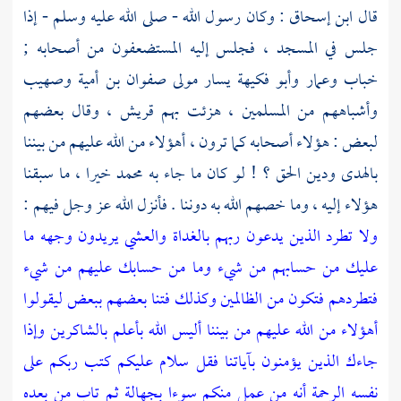
قال
ابن إسحاق
: وكان رسول الله - صلى الله عليه وسلم - إذا
جلس في المسجد ، فجلس إليه المستضعفون من أصحابه ;
خباب
وعمار
وأبو فكيهة يسار مولى صفوان بن أمية
وصهيب
وأشباههم من المسلمين ، هزئت بهم
قريش ،
وقال بعضهم
لبعض : هؤلاء أصحابه كما ترون ، أهؤلاء من الله عليهم من بيننا
بالهدى ودين الحق ؟ ! لو كان ما جاء به
محمد
خيرا ، ما سبقنا
هؤلاء إليه ، وما خصهم الله به دوننا . فأنزل الله عز وجل فيهم :
ولا تطرد الذين يدعون ربهم بالغداة والعشي يريدون وجهه ما
عليك من حسابهم من شيء وما من حسابك عليهم من شيء
فتطردهم فتكون من الظالمين وكذلك فتنا بعضهم ببعض ليقولوا
أهؤلاء من الله عليهم من بيننا أليس الله بأعلم بالشاكرين وإذا
جاءك الذين يؤمنون بآياتنا فقل سلام عليكم كتب ربكم على
نفسه الرحمة أنه من عمل منكم سوءا بجهالة ثم تاب من بعده