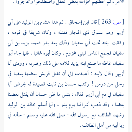
الأمر ، ثم أعطتهم
خزاعة
بعض العقل واصطلحوا وتحاجزوا .
[
ص:
263 ]
قال
ابن إسحاق
: ثم عدا
هشام بن الوليد
على
أبي
أزيهر
وهو
بسوق ذي المجاز
فقتله ، وكان شريفا في قومه ،
وكانت ابنته تحت
أبي سفيان
وذلك بعد
بدر
فعمد
يزيد بن أبي
سفيان
فجمع الناس
لبني مخزوم ،
وكان أبوه غائبا ، فلما جاء
أبو
سفيان
غاظه ما صنع ابنه
يزيد
فلامه على ذلك وضربه ، وودى
أبا
أزيهر
وقال لابنه : أعمدت إلى أن تقتل
قريش
بعضها بعضا في
رجل من
دوس
! وكتب
حسان بن ثابت
قصيدة له يحرض
أبا
سفيان
في دم
أبي أزيهر
فقال : بئس ما ظن
حسان
أن يقتل بعضنا
بعضا ، وقد ذهب أشرافنا يوم
بدر ،
ولما أسلم
خالد بن الوليد
وشهد
الطائف
مع رسول الله - صلى الله عليه وسلم - سأله في
ربا أبيه من
أهل الطائف
.