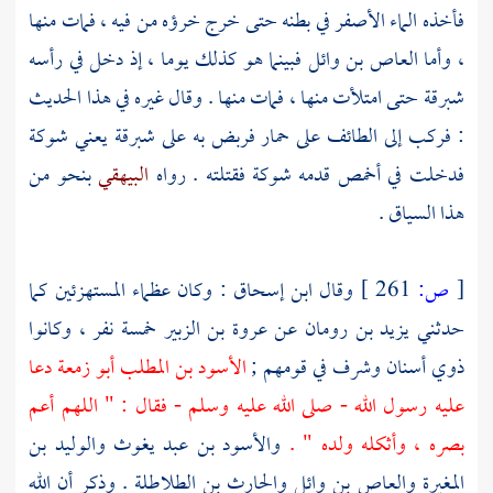
فأخذه الماء الأصفر في بطنه حتى خرج خرؤه من فيه ، فمات منها
، وأما
العاص بن وائل
فبينما هو كذلك يوما ، إذ دخل في رأسه
شبرقة حتى امتلأت منها ، فمات منها . وقال غيره في هذا الحديث
: فركب إلى
الطائف
على حمار فربض به على شبرقة يعني شوكة
فدخلت في أخمص قدمه شوكة فقتلته . رواه
البيهقي
بنحو من
هذا السياق .
[
ص:
261 ]
وقال
ابن إسحاق
: وكان عظماء المستهزئين كما
حدثني
يزيد بن رومان
عن
عروة بن الزبير
خمسة نفر ، وكانوا
ذوي أسنان وشرف في قومهم ;
الأسود بن المطلب أبو زمعة
دعا
عليه رسول الله - صلى الله عليه وسلم - فقال : " اللهم أعم
بصره ، وأثكله ولده " .
والأسود بن عبد يغوث
والوليد بن
المغيرة
والعاص بن وائل
والحارث بن الطلاطلة
. وذكر أن الله