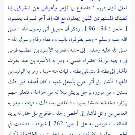
تعالى أنزل فيهم :
فاصدع بما تؤمر وأعرض عن المشركين إنا
كفيناك المستهزئين الذين يجعلون مع الله إلها آخر فسوف يعلمون
[ الحجر : 94 - 96 ] . وذكر أن
جبريل
أتى رسول الله - صلى
الله عليه وسلم - وهم يطوفون
بالبيت ،
فقام وقام رسول الله -
صلى الله عليه وسلم - إلى جنبه ، فمر به
الأسود بن المطلب
فرمى
في وجهه بورقة خضراء فعمي ، ومر به
الأسود بن عبد يغوث
فأشار إلى بطنه فاستسقى بطنه ، فمات منه حبنا ، ومر به
الوليد بن
المغيرة
فأشار إلى أثر جرح بأسفل كعبه ، كان أصابه قبل ذلك
بسنين ، من مروره برجل يريش نبلا له من
خزاعة ،
فتعلق سهم
بإزاره فخدشه خدشا يسيرا ، فانتقض بعد ذلك ، فمات ، ومر به
العاص بن وائل
فأشار إلى أخمص رجله ، فخرج على حمار له يريد
الطائف
، فربض به على
[
ص:
262 ]
شبرقة ، فدخلت في
أخمص رجله شوكة فقتلته ، ومر به
الحارث بن الطلاطلة
فأشار