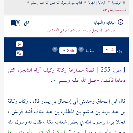
الرئيسية
البداية والنهاية
كتاب سيرة رسول الله صلى الله عليه وسلم
تراجم الأعلام
قصة مصارعة ركانة
البداية والنهاية
ابن كثير - إسماعيل بن عمر بن كثير القرشي الدمشقي
جزء
صفحة
4
255
[
ص:
255 ]
قصة مصارعة
ركانة
وكيف أراه الشجرة التي
دعاها فأقبلت - صلى الله عليه وسلم
- .
قال
ابن إسحاق
وحدثني
أبي إسحاق بن يسار
قال : وكان
ركانة
بن عبد يزيد بن هاشم بن المطلب بن عبد مناف
أشد
قريش ،
فخلا يوما برسول الله في بعض شعاب
مكة ،
فقال له رسول الله
- صلى الله عليه وسلم - : "
يا
ركانة
ألا تتقي الله وتقبل ما