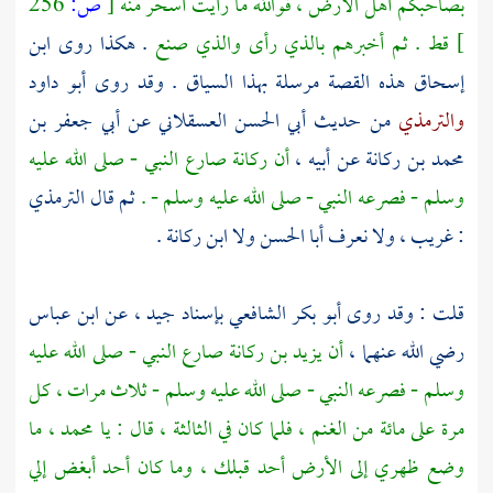
بصاحبكم أهل الأرض ، فوالله ما رأيت أسحر منه
[
ص:
256
]
قط . ثم أخبرهم بالذي رأى والذي صنع
. هكذا روى
ابن
إسحاق
هذه القصة مرسلة بهذا السياق . وقد روى
أبو داود
والترمذي
من حديث
أبي الحسن العسقلاني
عن
أبي جعفر
بن
محمد
بن ركانة
عن أبيه ،
أن
ركانة
صارع النبي - صلى الله عليه
وسلم - فصرعه النبي - صلى الله عليه وسلم - .
ثم قال
الترمذي
: غريب ، ولا نعرف
أبا الحسن
ولا
ابن ركانة
.
قلت : وقد روى
أبو بكر الشافعي
بإسناد جيد ، عن
ابن عباس
رضي الله عنهما ،
أن
يزيد بن ركانة
صارع النبي - صلى الله عليه
وسلم - فصرعه النبي - صلى الله عليه وسلم - ثلاث مرات ، كل
مرة على مائة من الغنم ، فلما كان في الثالثة ، قال : يا
محمد ،
ما
وضع ظهري إلى الأرض أحد قبلك ، وما كان أحد أبغض إلي