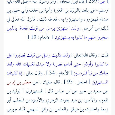
[
ص:
259 ]
قال
ابن إسحاق :
ومر رسول الله - صلى الله عليه
وسلم - فيما بلغنا
بالوليد بن المغيرة
وأمية بن خلف
وأبي جهل بن
هشام
فهمزوه ، واستهزؤوا به ، فغاظه ذلك ، فأنزل الله تعالى في
ذلك من أمرهم :
ولقد استهزئ برسل من قبلك فحاق بالذين
سخروا منهم ما كانوا به يستهزئون
[ الأنعام : 10 ]
قلت : وقال الله تعالى :
ولقد كذبت رسل من قبلك فصبروا على
ما كذبوا وأوذوا حتى أتاهم نصرنا ولا مبدل لكلمات الله ولقد
جاءك من نبأ المرسلين
[ الأنعام : 34 ] . وقال تعالى :
إنا كفيناك
المستهزئين
[ الحجر : 95 ] . قال
سفيان
: عن
جعفر بن إياس
عن
سعيد بن جبير
عن
ابن عباس
قال : المستهزئون :
الوليد بن
المغيرة
والأسود بن عبد يغوث الزهري
والأسود بن المطلب أبو
زمعة
والحارث بن عيطل
والعاص بن وائل السهمي
فأتاه
جبريل