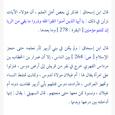
قال
ابن إسحاق
: فذكر لي بعض أهل العلم ، أن هؤلاء الآيات
نزلن في ذلك :
يا أيها الذين آمنوا اتقوا الله وذروا ما بقي من الربا
إن كنتم مؤمنين
[ البقرة : 278 ] وما بعدها .
قال
ابن إسحاق
: ولم يكن في
بني أزيهر
ثأر نعلمه حتى حجز
الإسلام
[
ص:
264 ]
بين الناس ، إلا أن ضرار
بن الخطاب بن
مرداس الفهري
خرج في نفر من
قريش
إلى أرض
دوس ،
فنزلوا
على امرأة يقال لها :
أم غيلان
مولاة
لدوس ،
وكانت تمشط النساء
وتجهز العرائس ، فأرادت
دوس
قتلهم
بأبي أزيهر
فقامت دونه
أم
غيلان ،
ونسوة كن معها حتى منعتهم . قال
السهيلي
: يقال : إنها
أدخلته بين درعها وبدنها .