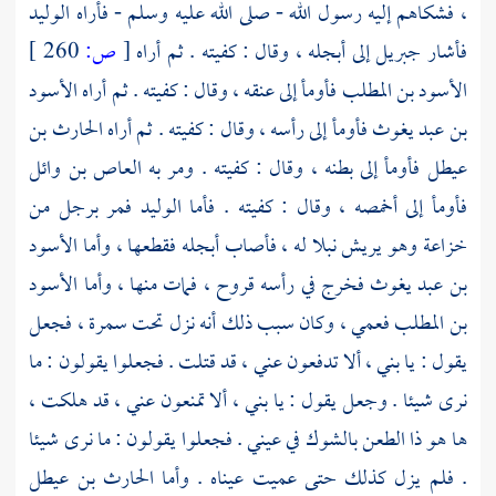
،
فشكاهم إليه رسول الله - صلى الله عليه وسلم - فأراه
الوليد
فأشار
جبريل
إلى أبجله ، وقال : كفيته . ثم أراه
[
ص:
260 ]
الأسود بن المطلب
فأومأ إلى عنقه ، وقال : كفيته . ثم أراه
الأسود
بن عبد يغوث
فأومأ إلى رأسه ، وقال : كفيته . ثم أراه
الحارث بن
عيطل
فأومأ إلى بطنه ، وقال : كفيته . ومر به
العاص بن وائل
فأومأ إلى أخمصه ، وقال : كفيته . فأما
الوليد
فمر برجل من
خزاعة
وهو يريش نبلا له ، فأصاب أبجله فقطعها ، وأما
الأسود
بن عبد يغوث
فخرج في رأسه قروح ، فمات منها ، وأما
الأسود
بن المطلب
فعمي ، وكان سبب ذلك أنه نزل تحت سمرة ، فجعل
يقول : يا بني ، ألا تدفعون عني ، قد قتلت . فجعلوا يقولون : ما
نرى شيئا . وجعل يقول : يا بني ، ألا تمنعون عني ، قد هلكت ،
ها هو ذا الطعن بالشوك في عيني . فجعلوا يقولون : ما نرى شيئا
. فلم يزل كذلك حتى عميت عيناه . وأما
الحارث بن عيطل