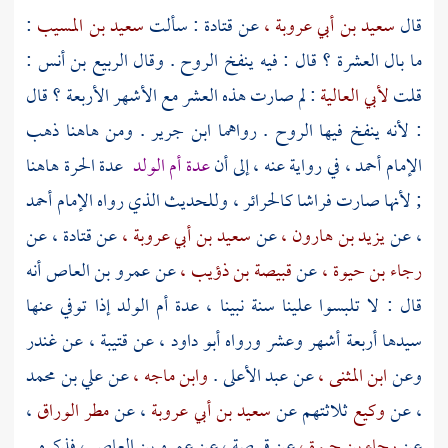
قال
سعيد بن أبي عروبة ،
عن
قتادة
: سألت
سعيد بن المسيب
:
ما بال العشرة ؟ قال : فيه ينفخ الروح . وقال
الربيع بن أنس
:
قلت
لأبي العالية
: لم صارت هذه العشر مع الأشهر الأربعة ؟ قال
: لأنه ينفخ فيها الروح . رواهما
ابن جرير
. ومن هاهنا ذهب
الإمام
أحمد ،
في رواية عنه ، إلى أن
عدة أم الولد
عدة الحرة هاهنا
; لأنها صارت فراشا كالحرائر ، وللحديث الذي رواه الإمام
أحمد
،
عن
يزيد بن هارون ،
عن
سعيد بن أبي عروبة ،
عن
قتادة ،
عن
رجاء بن حيوة ،
عن
قبيصة بن ذؤيب ،
عن
عمرو بن العاص
أنه
قال : لا تلبسوا علينا سنة نبينا ، عدة أم الولد إذا توفي عنها
سيدها أربعة أشهر وعشر ورواه
أبو داود ،
عن
قتيبة ،
عن
غندر
وعن
ابن المثنى ،
عن
عبد الأعلى
.
وابن ماجه ،
عن
علي بن محمد
،
عن
وكيع
ثلاثتهم عن
سعيد بن أبي عروبة
، عن
مطر الوراق
،
عن
رجاء بن حيوة ،
عن
قبيصة ،
عن
عمرو بن العاص ،
فذكره .