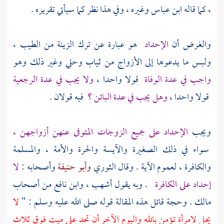
، كما قاله
ابن عباس
وغيره ، وفي هذا نظر كما سيأتي تقريره .
والغرض أن
الإحداد
هو عبارة عن ترك الزينة من الطيب ،
ولبس ما يدعوها إلى الأزواج من ثياب وحلي وغير ذلك وهو
واجب في عدة الوفاة
قولا واحدا ،
ولا يجب في عدة الرجعية
قولا واحدا ،
وهل يجب في عدة البائن ؟
فيه قولان .
ويجب
الإحداد على جميع الزوجات المتوفى عنهن أزواجهن ،
سواء في ذلك الصغيرة والآيسة والحرة والأمة ، والمسلمة
والكافرة ، لعموم الآية . وقال
الثوري
وأبو حنيفة
وأصحابه :
لا
إحداد على الكافرة
. وبه يقول
أشهب
،
وابن نافع
من أصحاب
مالك
. وحجة قائل هذه المقالة قوله صلى الله عليه وسلم : "
لا
يحل لامرأة تؤمن بالله واليوم الآخر أن تحد على ميت فوق ثلاث