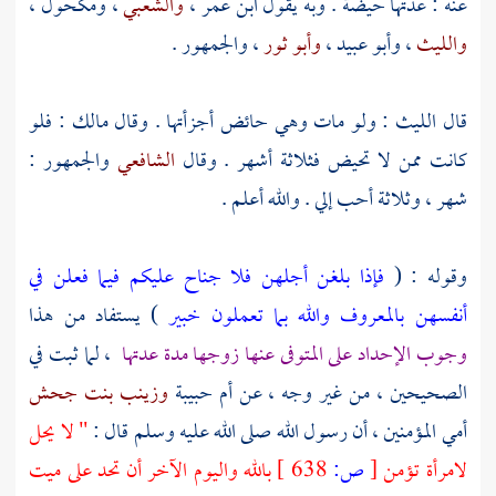
عنه : عدتها حيضة . وبه يقول
ابن عمر
،
والشعبي
،
ومكحول
،
والليث
،
وأبو عبيد
،
وأبو ثور
، والجمهور .
قال
الليث
: ولو مات وهي حائض أجزأتها . وقال
مالك
: فلو
كانت ممن لا تحيض فثلاثة أشهر . وقال
الشافعي
والجمهور :
شهر ، وثلاثة أحب إلي . والله أعلم .
وقوله : (
فإذا بلغن أجلهن فلا جناح عليكم فيما فعلن في
أنفسهن بالمعروف والله بما تعملون خبير
) يستفاد من هذا
وجوب الإحداد على المتوفى عنها زوجها مدة عدتها
، لما ثبت في
الصحيحين ، من غير وجه ، عن
أم حبيبة
وزينب بنت جحش
أمي المؤمنين ، أن رسول الله صلى الله عليه وسلم قال :
" لا يحل
لامرأة تؤمن
[
ص:
638 ]
بالله واليوم الآخر أن تحد على ميت