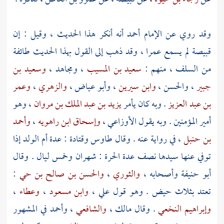
وقد روي عن الإمام
أحمد
أنه أنكر هذا الحديث ، وقيل : إن
قبيصة
لم يسمع
عمرا ،
وقد ذهب إلى القول بهذا الحديث طائفة
من السلف ، منهم :
سعيد بن المسيب
،
ومجاهد
،
وسعيد بن
جبير
،
والحسن
،
وابن سيرين
،
وأبو عياض
،
والزهري
،
وعمر
بن عبد العزيز
. وبه كان يأمر
يزيد بن عبد الملك بن مروان
، وهو
أمير المؤمنين . وبه يقول
الأوزاعي
،
وإسحاق ابن راهويه
،
وأحمد
بن حنبل
، في رواية عنه . وقال
طاوس
وقتادة
: عدة أم الولد إذا
توفي عنها سيدها نصف عدة الحرة : شهران وخمس ليال . وقال
أبو حنيفة
وأصحابه ،
والثوري
،
والحسن بن صالح بن حي
:
تعتد بثلاث حيض . وهو قول
علي
،
وابن مسعود
،
وعطاء
،
وإبراهيم النخعي
. وقال
مالك
،
والشافعي
،
وأحمد
في المشهور