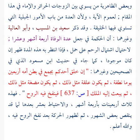
وبعض الظاهرية من يسوي بين الزوجات الحرائر والإماء في هذا
المقام ; لعموم الآية ، ولأن العدة من باب الأمور الجبلية التي
تستوي فيها الخليقة . وقد ذكر
سعيد بن المسيب
،
وأبو العالية
وغيرهما : أن الحكمة في جعل
عدة الوفاة أربعة أشهر وعشرا ;
لاحتمال اشتمال الرحم على حمل ، فإذا انتظر به هذه المدة ظهر إن
كان موجودا ، كما جاء في حديث
ابن مسعود
الذي في
الصحيحين وغيرهما :
" إن خلق أحدكم يجمع في بطن أمه أربعين
يوما نطفة ، ثم يكون علقة مثل ذلك ، ثم يكون مضغة مثل ذلك
، ثم يبعث إليه الملك
[
ص:
637 ]
فينفخ فيه الروح
" . فهذه
ثلاث أربعينات بأربعة أشهر ، والاحتياط بعشر بعدها لما قد
ينقص بعض الشهور ، ثم لظهور الحركة بعد نفخ الروح فيه ،
والله أعلم .