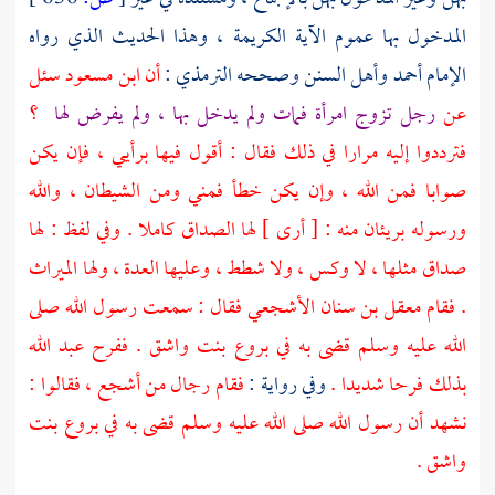
المدخول بها عموم الآية الكريمة ، وهذا الحديث الذي رواه
الإمام
أحمد
وأهل السنن وصححه
الترمذي
:
أن
ابن مسعود
سئل
عن
رجل تزوج امرأة فمات ولم يدخل بها ، ولم يفرض لها
؟
فترددوا إليه مرارا في ذلك فقال : أقول فيها برأيي ، فإن يكن
صوابا فمن الله ، وإن يكن خطأ فمني ومن الشيطان ، والله
ورسوله بريئان منه : [ أرى ] لها الصداق كاملا . وفي لفظ : لها
صداق مثلها ، لا وكس ، ولا شطط ، وعليها العدة ، ولها الميراث
. فقام
معقل بن سنان الأشجعي
فقال : سمعت رسول الله صلى
الله عليه وسلم قضى به في
بروع بنت واشق
. ففرح عبد الله
بذلك فرحا شديدا .
وفي رواية :
فقام رجال من
أشجع
، فقالوا :
نشهد أن رسول الله صلى الله عليه وسلم قضى به في
بروع بنت
واشق
.