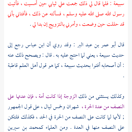
سبيعة : فلما قال لي ذلك جمعت علي ثيابي حين أمسيت ، فأتيت
رسول الله صلى الله عليه وسلم ، فسألته عن ذلك ، فأفتاني بأني
قد حللت حين وضعت ، وأمرني بالتزويج إن بدا لي
.
قال
أبو عمر بن عبد البر
: وقد روي أن
ابن عباس
رجع إلى
حديث
سبيعة ،
يعني لما احتج عليه به . قال : ويصحح ذلك عنه
: أن أصحابه أفتوا بحديث
سبيعة ،
كما هو قول أهل العلم قاطبة
.
وكذلك يستثنى من ذلك
الزوجة إذا كانت أمة ، فإن عدتها على
النصف من عدة الحرة ،
شهران وخمس ليال ، على قول الجمهور
; لأنها لما كانت على النصف من الحرة في الحد ، فكذلك فلتكن
على النصف منها في العدة . ومن العلماء
كمحمد بن سيرين