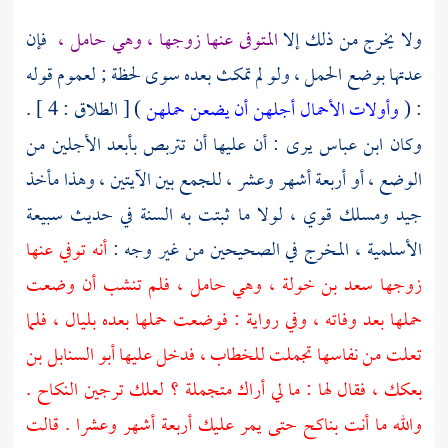
ولا يخرج من ذلك إلا
المتوفى عنها زوجها ، وهي حامل ،
فإن
عدتها بوضع الحمل ، ولو لم تمكث بعده سوى لحظة ; لعموم قوله
: (
وأولات الأحمال أجلهن أن يضعن حملهن
) [ الطلاق : 4 ] .
وكان
ابن عباس
يرى : أن عليها أن تتربص بأبعد الأجلين من
الوضع ، أو أربعة أشهر وعشر ، للجمع بين الآيتين ، وهذا مأخذ
جيد ومسلك قوي ، لولا ما ثبتت به السنة في حديث
سبيعة
الأسلمية
، المخرج في الصحيحين من غير وجه :
أنه توفي عنها
زوجها
سعد بن خولة ،
وهي حامل ، فلم تنشب أن وضعت
حملها بعد وفاته ، وفي رواية : فوضعت حملها بعده بليال ، فلما
تعلت من نفاسها تجملت للخطاب ، فدخل عليها
أبو السنابل بن
بعكك ،
فقال لها : ما لي أراك متجملة ؟ لعلك ترجين النكاح .
والله ما أنت بناكح حتى يمر عليك أربعة أشهر وعشرا . قالت