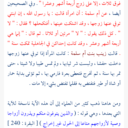
فوق ثلاث ، إلا على زوج أربعة أشهر وعشرا "
. وفي الصحيحين
أيضا ،
عن
أم سلمة
: أن امرأة قالت : يا رسول الله ، إن ابنتي
توفي عنها زوجها ، وقد اشتكت عينها ، أفنكحلها ؟ فقال : " لا
" . كل ذلك يقول : " لا " مرتين أو ثلاثا . ثم قال : " إنما هي
أربعة أشهر وعشر ، وقد كانت إحداكن في الجاهلية تمكث سنة "
.
قالت
زينب بنت أم سلمة
: كانت المرأة إذا توفي عنها زوجها
دخلت حفشا ، ولبست شر ثيابها ، ولم تمس طيبا ولا شيئا ، حتى
تمر بها سنة ، ثم تخرج فتعطى بعرة فترمي بها ، ثم تؤتى بدابة حمار
أو شاة أو طير فتفتض به فقلما تفتض بشيء إلا مات .
ومن هاهنا ذهب كثير من العلماء إلى أن هذه الآية ناسخة للآية
التي بعدها ، وهي قوله : (
والذين يتوفون منكم ويذرون أزواجا
وصية لأزواجهم متاعا إلى الحول غير إخراج
) [ البقرة : 240 ]