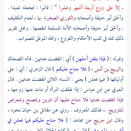
، إلا على زوج أربعة أشهر وعشرا "
: قالوا : فجعله تعبدا .
وألحق
أبو حنيفة
وأصحابه
والثوري
الصغيرة
بها ، لعدم التكليف
. وألحق
أبو حنيفة
وأصحابه الأمة المسلمة لنقصها . ومحل تقرير
ذلك كله في كتب الأحكام والفروع ، والله الموفق للصواب .
وقوله : (
فإذا بلغن أجلهن
) أي : انقضت عدتهن . قاله
الضحاك
والربيع بن أنس
، (
فلا جناح عليكم
) قال
الزهري
: أي : على
أوليائها ( فيما فعلن ) يعني : النساء اللاتي انقضت عدتهن . قال
العوفي
عن
ابن عباس
: إذا طلقت المرأة أو مات عنها زوجها ،
فإذا انقضت عدتها فلا جناح عليها أن تتزين وتتصنع وتتعرض
للتزويج
، فذلك المعروف . روي عن
مقاتل بن حيان
نحوه ،
وقال
ابن جريج
عن
مجاهد
: (
فلا جناح عليكم فيما فعلن في
أنفسهن بالمعروف
) قال : هو النكاح الحلال الطيب . وروي عن