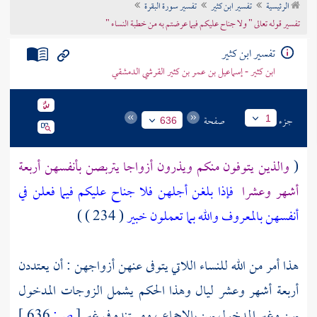
الرئيسية
تفسير ابن كثير
تفسير سورة البقرة
تراجم الأعلام
تفسير قوله تعالى " ولا جناح عليكم فيما عرضتم به من خطبة النساء "
تفسير ابن كثير
ابن كثير - إسماعيل بن عمر بن كثير القرشي الدمشقي
جزء
صفحة
1
636
(
والذين يتوفون منكم ويذرون أزواجا يتربصن بأنفسهن أربعة
أشهر وعشرا
فإذا بلغن أجلهن فلا جناح عليكم فيما فعلن في
أنفسهن بالمعروف والله بما تعملون خبير
( 234 ) )
هذا أمر من الله للنساء اللاتي يتوفى عنهن أزواجهن : أن يعتددن
أربعة أشهر وعشر ليال وهذا الحكم يشمل الزوجات المدخول
بهن وغير المدخول بهن بالإجماع ، ومستنده في غير
[
ص:
636 ]