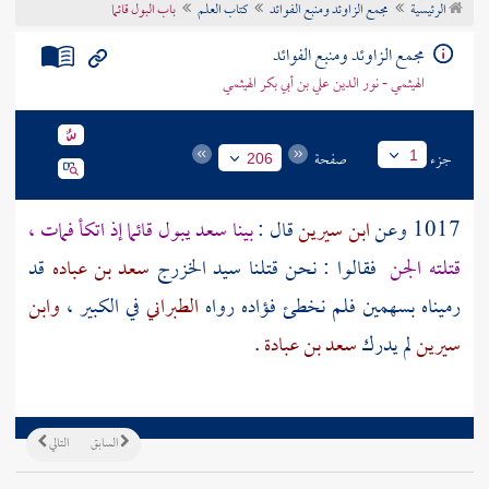
الرئيسية
مجمع الزاوئد ومنبع الفوائد
كتاب العلم
باب البول قائما
تراجم الأعلام
مجمع الزاوئد ومنبع الفوائد
الهيثمي - نور الدين علي بن أبي بكر الهيثمي
جزء
صفحة
1
206
1017 وعن
ابن سيرين
قال :
بينا
سعد
يبول قائما إذ اتكأ فمات ،
قتلته الجن
فقالوا : نحن قتلنا سيد
الخزرج
سعد بن عباده
قد
رميناه بسهمين فلم نخطئ فؤاده رواه
الطبراني
في الكبير ،
وابن
سيرين
لم يدرك
سعد بن عبادة
.
السابق
التالي